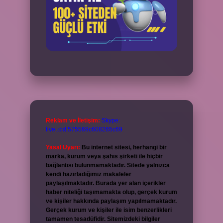
Reklam ve İletişim:
Skype:
live:.cid.575569c608265c69
Yasal Uyarı:
Bu internet sitesi, herhangi bir
marka, kurum veya şahıs şirketi ile hiçbir
bağlantısı bulunmamaktadır. Sitede yalnızca
kendi hazırladığımız makaleler
paylaşılmaktadır. Burada yer alan içerikler
haber niteliği taşımamakta olup, gerçek kurum
ve kişiler hakkında paylaşım yapılmamaktadır.
Gerçek kurum ve kişiler ile isim benzerlikleri
tamamen tesadüfidir. Sitemizdeki bilgiler