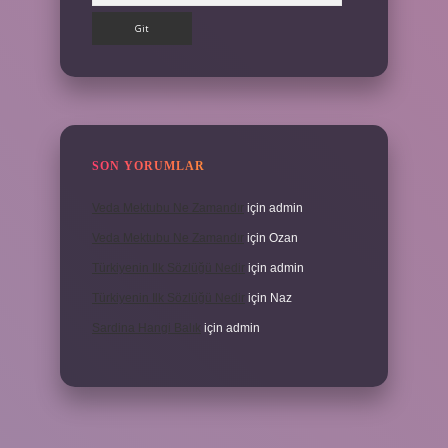
SON YORUMLAR
Veda Mektubu Ne Zamandır
için
admin
Veda Mektubu Ne Zamandır
için
Ozan
Türkiyenin Ilk Sözlüğü Nedir
için
admin
Türkiyenin Ilk Sözlüğü Nedir
için
Naz
Sardina Hangi Balık
için
admin