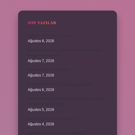
SIDEBAR
SON YAZILAR
Toplamı 90 olan iki açı nedir ?
Ağustos 8, 2026
Kurutma makinesi, çamaşır makinesiyle aynı
kiloda mı olmalıdır ?
Ağustos 7, 2026
Kestane saça iyi gelir mi ?
Ağustos 7, 2026
Bosna Hersek’te Türk Lirası geçerli mi ?
Ağustos 6, 2026
Kromozomlar hücre yaşam döngüsünün hangi
evresinde ilk görülür ?
Ağustos 5, 2026
Avare şarkısını kim söylüyor ?
Ağustos 4, 2026
Abdestsiz Kur’an’a nasıl dokunulur ?