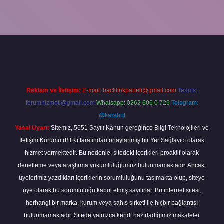
et
Reklam ve İletişim:
E-mail:
backlinkpaneli@gmail.com
Teams:
forumhizmeti@gmail.com
Whatsapp: 0262 606 0 726
Telegram:
@karabul
Yasal Uyarı:
Sitemiz, 5651 Sayılı Kanun gereğince Bilgi Teknolojileri ve
İletişim Kurumu (BTK) tarafından onaylanmış bir Yer Sağlayıcı olarak
hizmet vermektedir. Bu nedenle, sitedeki içerikleri proaktif olarak
denetleme veya araştırma yükümlülüğümüz bulunmamaktadır. Ancak,
üyelerimiz yazdıkları içeriklerin sorumluluğunu taşımakta olup, siteye
üye olarak bu sorumluluğu kabul etmiş sayılırlar. Bu internet sitesi,
herhangi bir marka, kurum veya şahıs şirketi ile hiçbir bağlantısı
bulunmamaktadır. Sitede yalnızca kendi hazırladığımız makaleler