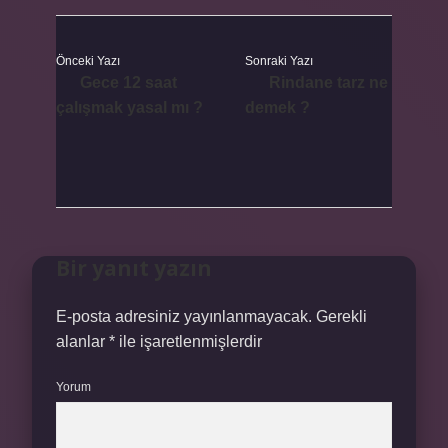
Önceki Yazı
Sonraki Yazı
Gece 12 saat
Rindane tarz ne
çalışmak yasal mı ?
demek ?
Bir yanıt yazın
E-posta adresiniz yayınlanmayacak.
Gerekli
alanlar
*
ile işaretlenmişlerdir
Yorum