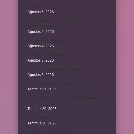
Bosna Hersek’te Türk Lirası geçerli mi ?
Ağustos 6, 2026
Kromozomlar hücre yaşam döngüsünün hangi
evresinde ilk görülür ?
Ağustos 5, 2026
Avare şarkısını kim söylüyor ?
Ağustos 4, 2026
Abdestsiz Kur’an’a nasıl dokunulur ?
Ağustos 3, 2026
45 bin TL rakamlarla nasıl yazılır ?
Ağustos 3, 2026
Sararmış altın nasıl temizlenir ?
Temmuz 31, 2026
Toplam limit ile kullanılabilir limit arasındaki fark
nedir ?
Temmuz 29, 2026
Kozmopolitik ne demek siyaset ?
Temmuz 26, 2026
Süper balon kaç yılda bir verilir ?