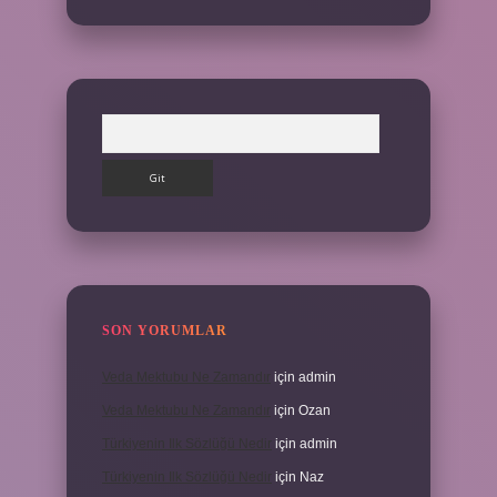
Arama
SON YORUMLAR
Veda Mektubu Ne Zamandır
için
admin
Veda Mektubu Ne Zamandır
için
Ozan
Türkiyenin Ilk Sözlüğü Nedir
için
admin
Türkiyenin Ilk Sözlüğü Nedir
için
Naz