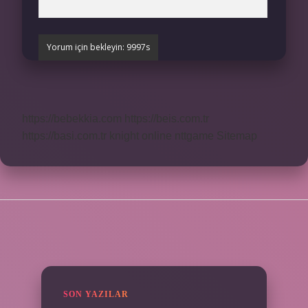
https://bebekkia.com
https://beis.com.tr
https://basi.com.tr
knight online
nttgame
Sitemap
SIDEBAR
SON YAZILAR