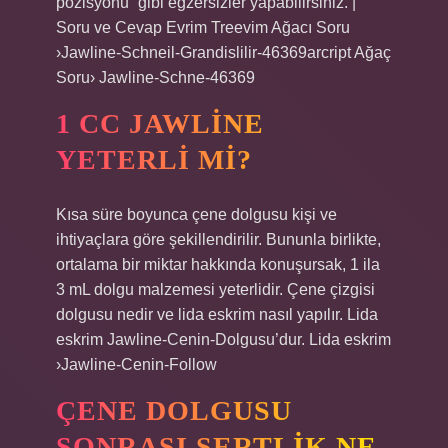
pozisyonu” gibi egzersizler yapabilirsiniz. |
Soru ve Cevap Evrim Treevim Ağacı Soru
›Jawline-Schneil-Grandislilir-46369arcript Ağaç
Soru› Jawline-Schne-46369
1 CC JAWLINE
YETERLI MI?
Kısa süre boyunca çene dolgusu kişi ve
ihtiyaçlara göre şekillendirilir. Bununla birlikte,
ortalama bir miktar hakkında konuşursak, 1 ila
3 mL dolgu malzemesi yeterlidir. Çene çizgisi
dolgusu nedir ve lida eskrim nasıl yapılır. Lida
eskrim Jawline-Cenin-Dolgusu’dur. Lida eskrim
›Jawline-Cenin-Follow
ÇENE DOLGUSU
SONRASI SERTLIK NE