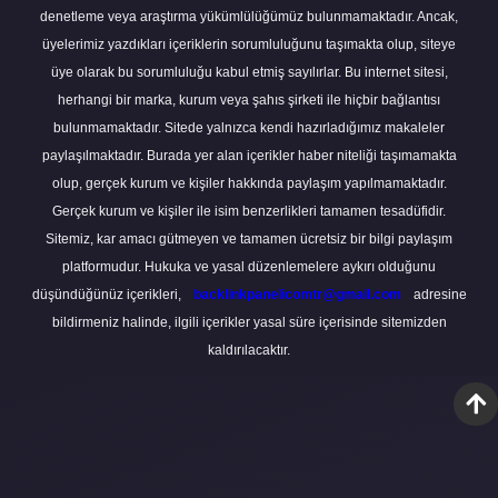
denetleme veya araştırma yükümlülüğümüz bulunmamaktadır. Ancak,
üyelerimiz yazdıkları içeriklerin sorumluluğunu taşımakta olup, siteye
üye olarak bu sorumluluğu kabul etmiş sayılırlar. Bu internet sitesi,
herhangi bir marka, kurum veya şahıs şirketi ile hiçbir bağlantısı
bulunmamaktadır. Sitede yalnızca kendi hazırladığımız makaleler
paylaşılmaktadır. Burada yer alan içerikler haber niteliği taşımamakta
olup, gerçek kurum ve kişiler hakkında paylaşım yapılmamaktadır.
Gerçek kurum ve kişiler ile isim benzerlikleri tamamen tesadüfidir.
Sitemiz, kar amacı gütmeyen ve tamamen ücretsiz bir bilgi paylaşım
platformudur. Hukuka ve yasal düzenlemelere aykırı olduğunu
düşündüğünüz içerikleri,
backlinkpanelicomtr@gmail.com
adresine
bildirmeniz halinde, ilgili içerikler yasal süre içerisinde sitemizden
kaldırılacaktır.
Scro
to
the
top