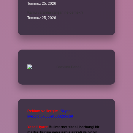
Temmuz 25, 2026
Kamu yararına çalışan ne demek ?
Temmuz 25, 2026
Reklam ve İletişim:
Skype:
live:.cid.575569c608265c69
Yasal Uyarı:
Bu internet sitesi, herhangi bir
marka, kurum veya şahıs şirketi ile hiçbir