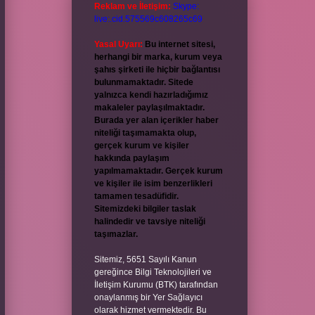
Reklam ve İletişim:
Skype:
live:.cid.575569c608265c69
Yasal Uyarı:
Bu internet sitesi,
herhangi bir marka, kurum veya
şahıs şirketi ile hiçbir bağlantısı
bulunmamaktadır. Sitede
yalnızca kendi hazırladığımız
makaleler paylaşılmaktadır.
Burada yer alan içerikler haber
niteliği taşımamakta olup,
gerçek kurum ve kişiler
hakkında paylaşım
yapılmamaktadır. Gerçek kurum
ve kişiler ile isim benzerlikleri
tamamen tesadüfidir.
Sitemizdeki bilgiler taslak
halindedir ve tavsiye niteliği
taşımazlar.
Sitemiz, 5651 Sayılı Kanun
gereğince Bilgi Teknolojileri ve
İletişim Kurumu (BTK) tarafından
onaylanmış bir Yer Sağlayıcı
olarak hizmet vermektedir. Bu