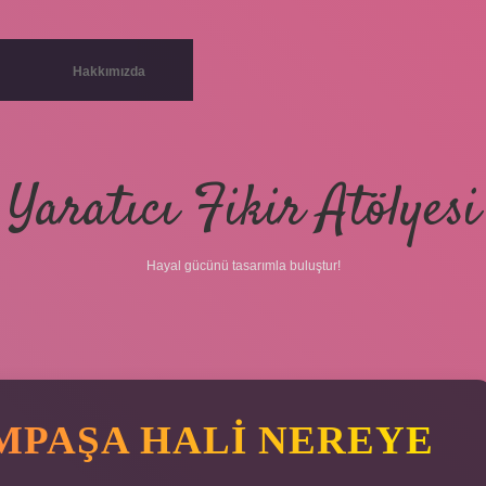
Hakkımızda
Yaratıcı Fikir Atölyesi
Hayal gücünü tasarımla buluştur!
MPAŞA HALI NEREYE