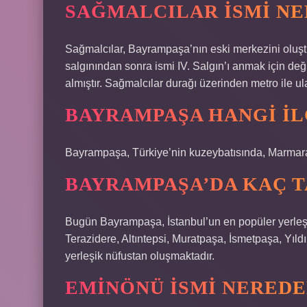
SAĞMALCILAR ISMI NE
Sağmalcılar, Bayrampaşa’nın eski merkezini oluştu
salgınından sonra ismi IV. Salgın’ı anmak için değ
almıştır. Sağmalcılar durağı üzerinden metro ile u
BAYRAMPAŞA HANGI IL
Bayrampaşa, Türkiye’nin kuzeybatısında, Marmara Bö
BAYRAMPAŞA’DA KAÇ 
Bugün Bayrampaşa, İstanbul’un en popüler yerleşim
Terazidere, Altıntepsi, Muratpaşa, İsmetpaşa, Yıl
yerleşik nüfustan oluşmaktadır.
EMINÖNÜ ISMI NEREDE