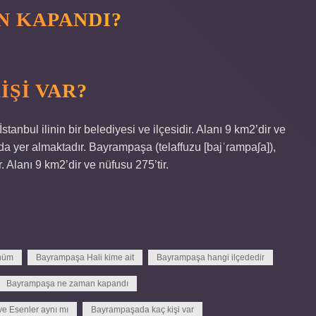
N KAPANDI?
IŞI VAR?
tanbul ilinin bir belediyesi ve ilçesidir. Alanı 9 km2’dir ve
a yer almaktadır. Bayrampaşa (telaffuzu [bajˈɾampaʃa]),
r. Alanı 9 km2’dir ve nüfusu 275’tir.
önüm
Bayrampaşa Hali kime ait
Bayrampaşa hangi ilçededir
Bayrampaşa ne zaman kapandı
e Esenler aynı mı
Bayrampaşada kaç kişi var