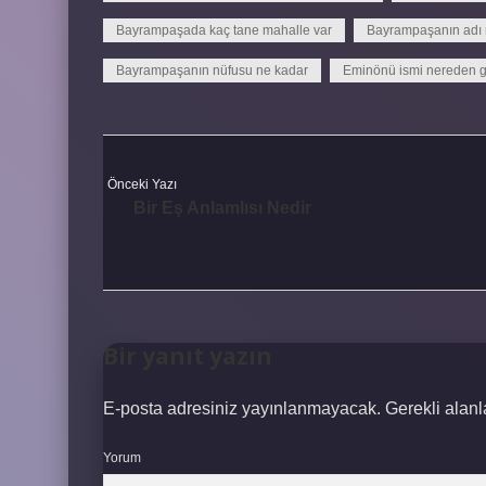
Bayrampaşada kaç tane mahalle var
Bayrampaşanın adı
Bayrampaşanın nüfusu ne kadar
Eminönü ismi nereden g
Önceki Yazı
Bir Eş Anlamlısı Nedir
Bir yanıt yazın
E-posta adresiniz yayınlanmayacak.
Gerekli alan
Yorum