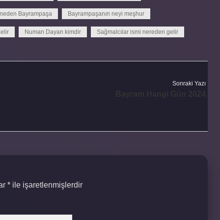
 neden Bayrampaşa
Bayrampaşanın neyi meşhur
elir
Numan Dayan kimdir
Sağmalcılar ismi nereden gelir
Sonraki Yazı
Bayram Hangi Gün 2024
lar
*
ile işaretlenmişlerdir