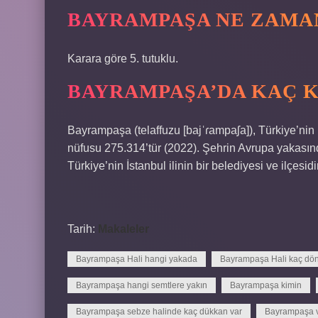
BAYRAMPAŞA NE ZAMA
Karara göre 5. tutuklu.
BAYRAMPAŞA’DA KAÇ K
Bayrampaşa (telaffuzu [bajˈɾampaʃa]), Türkiye’nin İs
nüfusu 275.314’tür (2022). Şehrin Avrupa yakasınd
Türkiye’nin İstanbul ilinin bir belediyesi ve ilçesidi
Tarih:
Makaleler
Bayrampaşa Hali hangi yakada
Bayrampaşa Hali kaç d
Bayrampaşa hangi semtlere yakın
Bayrampaşa kimin
Bayrampaşa sebze halinde kaç dükkan var
Bayrampaşa v