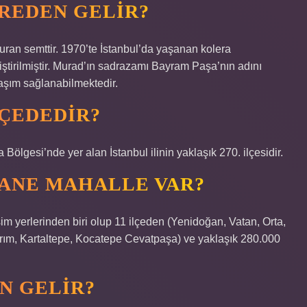
REDEN GELIR?
ran semttir. 1970’te İstanbul’da yaşanan kolera
iştirilmiştir. Murad’ın sadrazamı Bayram Paşa’nın adını
laşım sağlanabilmektedir.
ÇEDEDIR?
lgesi’nde yer alan İstanbul ilinin yaklaşık 270. ilçesidir.
TANE MAHALLE VAR?
 yerlerinden biri olup 11 ilçeden (Yenidoğan, Vatan, Orta,
dırım, Kartaltepe, Kocatepe Cevatpaşa) ve yaklaşık 280.000
N GELIR?