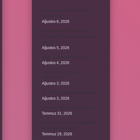
Bosna Hersek’te Türk Lirası
geçerli mi ?
Ağustos 6, 2026
Kromozomlar hücre yaşam
döngüsünün hangi evresinde ilk
görülür ?
Ağustos 5, 2026
Avare şarkısını kim söylüyor ?
Ağustos 4, 2026
Abdestsiz Kur’an’a nasıl
dokunulur ?
Ağustos 3, 2026
45 bin TL rakamlarla nasıl yazılır ?
Ağustos 3, 2026
Sararmış altın nasıl temizlenir ?
Temmuz 31, 2026
Toplam limit ile kullanılabilir limit
arasındaki fark nedir ?
Temmuz 29, 2026