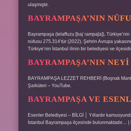
ulaşmıştır.
BAYRAMPAŞA’NIN NÜFU
Bayrampaşa (telaffuzu [bajˈɾampaʃa]), Türkiye’nin İs
nüfusu 275.314’tür (2022). Şehrin Avrupa yakasınd
Türkiye’nin İstanbul ilinin bir belediyesi ve ilçesidi
BAYRAMPAŞA’NIN NEYI
BAYRAMPAŞA LEZZET REHBERİ (Boşnak Mantısı, R
Şarküteri – YouTube.
BAYRAMPAŞA VE ESENL
Esenler Belediyesi – BİLGİ │ Yıllardır kamuoyunda
İstanbul Bayrampaşa ilçesinde bulunmaktadır… |