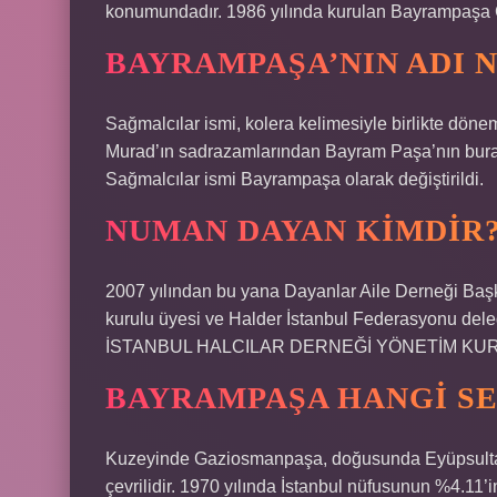
konumundadır. 1986 yılında kurulan Bayrampaşa Ç
BAYRAMPAŞA’NIN ADI 
Sağmalcılar ismi, kolera kelimesiyle birlikte döne
Murad’ın sadrazamlarından Bayram Paşa’nın burada 
Sağmalcılar ismi Bayrampaşa olarak değiştirildi.
NUMAN DAYAN KIMDIR
2007 yılından bu yana Dayanlar Aile Derneği Başka
kurulu üyesi ve Halder İstanbul Federasyonu del
İSTANBUL HALCILAR DERNEĞİ YÖNETİM KURUL
BAYRAMPAŞA HANGI S
Kuzeyinde Gaziosmanpaşa, doğusunda Eyüpsultan, 
çevrilidir. 1970 yılında İstanbul nüfusunun %4.11’