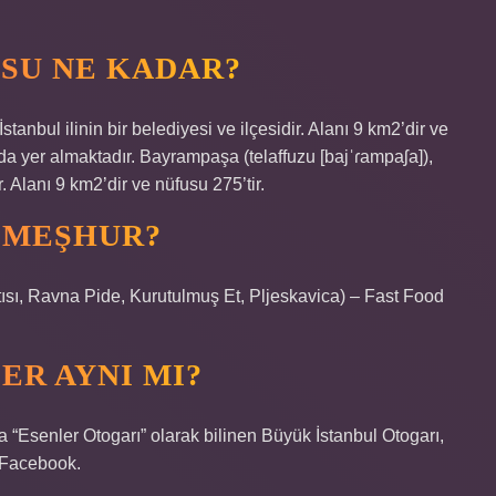
SU NE KADAR?
tanbul ilinin bir belediyesi ve ilçesidir. Alanı 9 km2’dir ve
a yer almaktadır. Bayrampaşa (telaffuzu [bajˈɾampaʃa]),
r. Alanı 9 km2’dir ve nüfusu 275’tir.
 MEŞHUR?
avna Pide, Kurutulmuş Et, Pljeskavica) – Fast Food
ER AYNI MI?
 “Esenler Otogarı” olarak bilinen Büyük İstanbul Otogarı,
 Facebook.