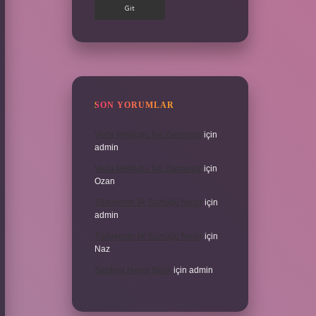
SON YORUMLAR
Veda Mektubu Ne Zamandır
için
admin
Veda Mektubu Ne Zamandır
için
Ozan
Türkiyenin Ilk Sözlüğü Nedir
için
admin
Türkiyenin Ilk Sözlüğü Nedir
için
Naz
Sardina Hangi Balık
için
admin