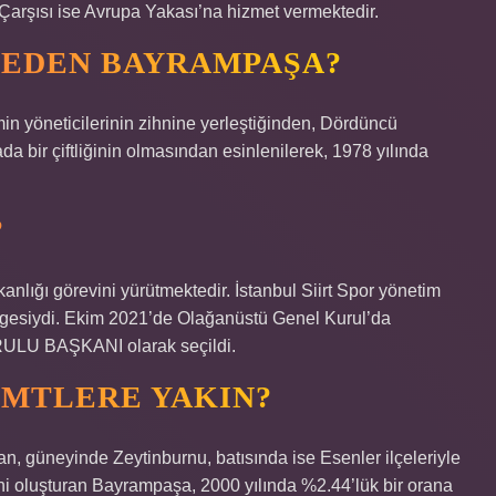
arşısı ise Avrupa Yakası’na hizmet vermektedir.
NEDEN BAYRAMPAŞA?
min yöneticilerinin zihnine yerleştiğinden, Dördüncü
bir çiftliğinin olmasından esinlenilerek, 1978 yılında
?
nlığı görevini yürütmektedir. İstanbul Siirt Spor yönetim
egesiydi. Ekim 2021’de Olağanüstü Genel Kurul’da
U BAŞKANI olarak seçildi.
EMTLERE YAKIN?
güneyinde Zeytinburnu, batısında ise Esenler ilçeleriyle
ini oluşturan Bayrampaşa, 2000 yılında %2.44’lük bir orana