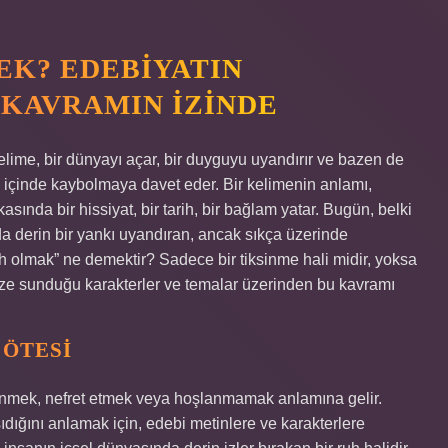
EK? EDEBIYATIN
 KAVRAMIN İZINDE
elime, bir dünyayı açar, bir duyguyu uyandırır ve bazen de
n içinde kaybolmaya davet eder. Bir kelimenin anlamı,
sında bir hissiyat, bir tarih, bir bağlam yatar. Bugün, belki
 derin bir yankı uyandıran, ancak sıkça üzerinde
rah olmak” ne demektir? Sadece bir tiksinme hali midir, yoksa
ize sunduğu karakterler ve temalar üzerinden bu kavramı
 ÖTESI
ksinmek, nefret etmek veya hoşlanmamak anlamına gelir.
ıdığını anlamak için, edebi metinlere ve karakterlere