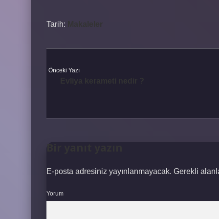
Tarih:
Makaleler
Önceki Yazı
Evliya kerameti nedir ?
Bir yanıt yazın
E-posta adresiniz yayınlanmayacak.
Gerekli alan
Yorum