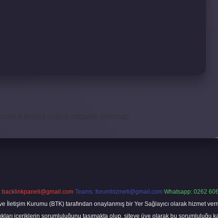
i.com.tr
knight online
nttgame
Sitemap
:
backlinkpaneli@gmail.com
Teams:
forumhizmeti@gmail.com
Whatsapp: 0262 606
ve İletişim Kurumu (BTK) tarafından onaylanmış bir Yer Sağlayıcı olarak hizmet verm
rı içeriklerin sorumluluğunu taşımakta olup, siteye üye olarak bu sorumluluğu kabul