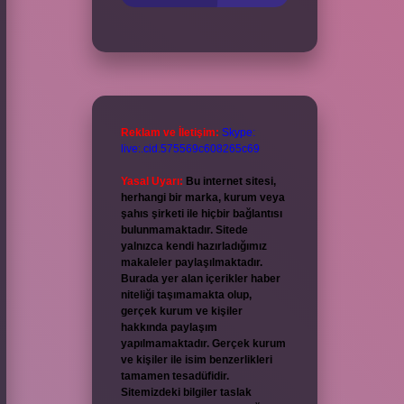
Reklam ve İletişim:
Skype:
live:.cid.575569c608265c69
Yasal Uyarı:
Bu internet sitesi,
herhangi bir marka, kurum veya
şahıs şirketi ile hiçbir bağlantısı
bulunmamaktadır. Sitede
yalnızca kendi hazırladığımız
makaleler paylaşılmaktadır.
Burada yer alan içerikler haber
niteliği taşımamakta olup,
gerçek kurum ve kişiler
hakkında paylaşım
yapılmamaktadır. Gerçek kurum
ve kişiler ile isim benzerlikleri
tamamen tesadüfidir.
Sitemizdeki bilgiler taslak