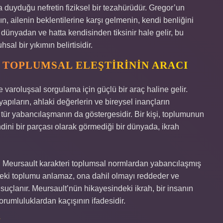
 duyduğu nefretin fiziksel bir tezahürüdür. Gregor’un
ailenin beklentilerine karşı gelmenin, kendi benliğini
 dünyadan ve hatta kendisinden tiksinir hale gelir, bu
sal bir yıkımın belirtisidir.
 TOPLUMSAL ELEŞTIRININ ARACI
 varoluşsal sorgulama için güçlü bir araç haline gelir.
 yapıların, ahlaki değerlerin ve bireysel inançların
r tür yabancılaşmanın da göstergesidir. Bir kişi, toplumunun
ini bir parçası olarak görmediği bir dünyada, ikrah
 Meursault karakteri toplumsal normlardan yabancılaşmış
eki toplumu anlamaz, ona dahil olmayı reddeder ve
suçlanır. Meursault’nün hikayesindeki ikrah, bir insanın
rumluluklardan kaçışının ifadesidir.
I