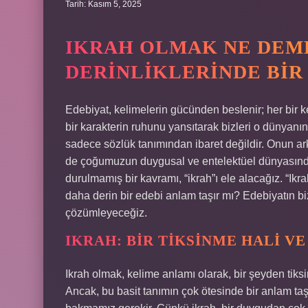
Tarih: Kasım 5, 2025
IKRAH OLMAK NE DEM
DERINLIKLERINDE BIR
Edebiyat, kelimelerin gücünden beslenir; her bir k
bir karakterin ruhunu yansıtarak bizleri o dünyanı
sadece sözlük tanımından ibaret değildir. Onun arka
de çoğumuzun duygusal ve entelektüel dünyasında
durulmamış bir kavramı, “ikrah”ı ele alacağız. “Ik
daha derin bir edebi anlam taşır mı? Edebiyatın b
çözümleyeceğiz.
IKRAH: BIR TIKSINME HALI VE
Ikrah olmak, kelime anlamı olarak, bir şeyden ti
Ancak, bu basit tanımın çok ötesinde bir anlam taş