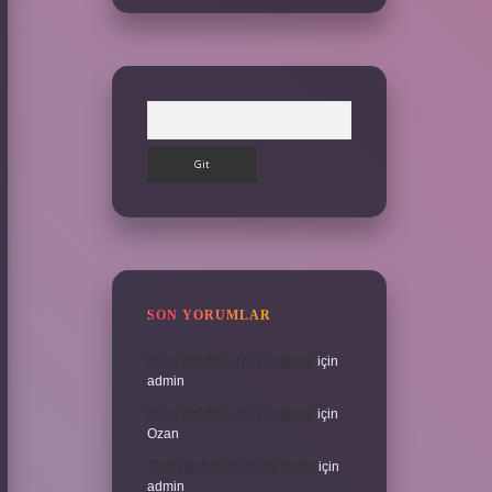
Arama
SON YORUMLAR
Veda Mektubu Ne Zamandır
için
admin
Veda Mektubu Ne Zamandır
için
Ozan
Türkiyenin Ilk Sözlüğü Nedir
için
admin