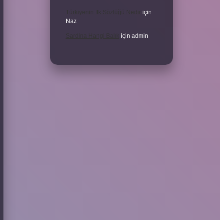
Türkiyenin Ilk Sözlüğü Nedir
için
Naz
Sardina Hangi Balık
için
admin