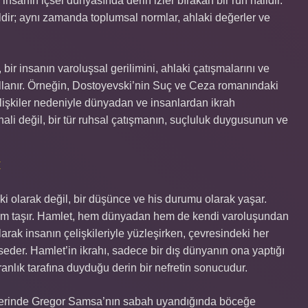
nsanın içsel dünyasında derin izler bırakan bir ruh halidir.
ildir; aynı zamanda toplumsal normlar, ahlaki değerler ve
bir insanın varoluşsal gerilimini, ahlaki çatışmalarını ve
kullanır. Örneğin, Dostoyevski’nin Suç ve Ceza romanındaki
lişkiler nedeniyle dünyadan ve insanlardan ikrah
hali değil, bir tür ruhsal çatışmanın, suçluluk duygusunun ve
I
epki olarak değil, bir düşünce ve his durumu olarak yaşar.
lam taşır. Hamlet, hem dünyadan hem de kendi varoluşundan
olarak insanın çelişkileriyle yüzleşirken, çevresindeki her
der. Hamlet’in ikrahı, sadece bir dış dünyanın ona yaptığı
nlık tarafına duyduğu derin bir nefretin sonucudur.
serinde Gregor Samsa’nın sabah uyandığında böceğe