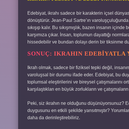
Edebiyat, ikrahı sadece bir karakterin içsel dünya
dönüştürür. Jean-Paul Sartre’ın varoluşçuluğunda 
sıkışıp kalır. Bu sıkışmışlık, bazen insanın içind
karşımıza çıkar. İnsan, toplumun dayattığı normla
hissedebilir ve bundan dolayı derin bir tiksinme du
SONUÇ: IKRAHIN EDEBIYATLA 
Ikrah olmak, sadece bir fiziksel tepki değil, insan
varoluşsal bir durumu ifade eder. Edebiyat, bu duyg
toplumsal eleştirilerini ve bireysel çatışmalarını o
karşılaştıkları en büyük zorlukların ve çatışmaların
Peki, siz ikrahın ne olduğunu düşünüyorsunuz? Ed
duygusunu en etkili şekilde yansıtmıştır? Yorumlar
daha da derinleştirebiliriz.