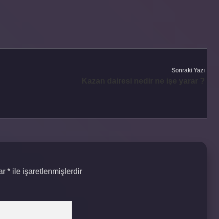
Sonraki Yazı
Kazan dairesi nedir ne işe yarar ?
lar
*
ile işaretlenmişlerdir