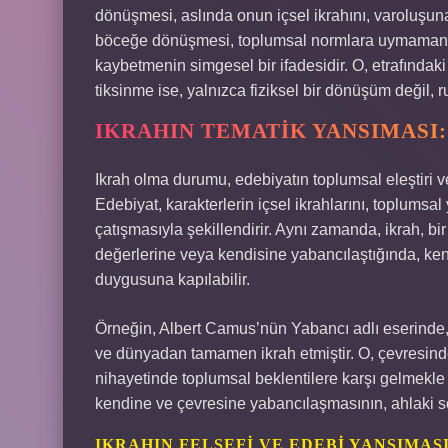
dönüşmesi, aslında onun içsel ikrahını, varoluşuna
böceğe dönüşmesi, toplumsal normlara uymamanın, 
kaybetmenin simgesel bir ifadesidir. O, etrafındaki
tiksinme ise, yalnızca fiziksel bir dönüşüm değil, ruh
IKRAHIN TEMATIK YANSIMASI:
Ikrah olma durumu, edebiyatın toplumsal eleştiri ve
Edebiyat, karakterlerin içsel ikrahlarını, toplumsal
çatışmasıyla şekillendirir. Aynı zamanda, ikrah, bi
değerlerine veya kendisine yabancılaştığında, kend
duygusuna kapılabilir.
Örneğin, Albert Camus’nün Yabancı adlı eserinde,
ve dünyadan tamamen ikrah etmiştir. O, çevresind
nihayetinde toplumsal beklentilere karşı gelmekle 
kendine ve çevresine yabancılaşmasının, ahlaki so
IKRAHIN FELSEFI VE EDEBI YANSIMAS