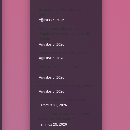
Bosna Hersek’te Türk Lirası
geçerli mi ?
Ağustos 6, 2026
Kromozomlar hücre yaşam
döngüsünün hangi evresinde ilk
görülür ?
Ağustos 5, 2026
Avare şarkısını kim söylüyor ?
Ağustos 4, 2026
Abdestsiz Kur’an’a nasıl
dokunulur ?
Ağustos 3, 2026
45 bin TL rakamlarla nasıl yazılır ?
Ağustos 3, 2026
Sararmış altın nasıl temizlenir ?
Temmuz 31, 2026
Toplam limit ile kullanılabilir limit
arasındaki fark nedir ?
Temmuz 29, 2026