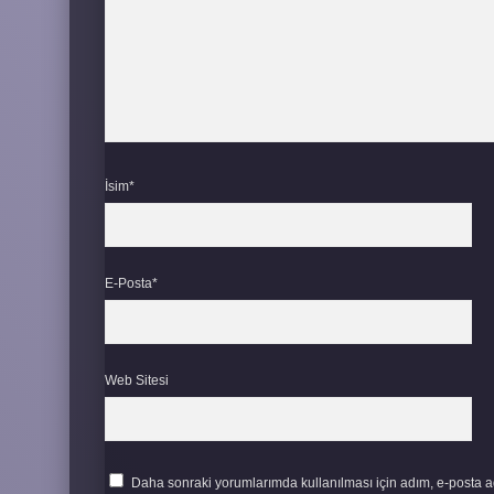
İsim*
E-Posta*
Web Sitesi
Daha sonraki yorumlarımda kullanılması için adım, e-posta ad