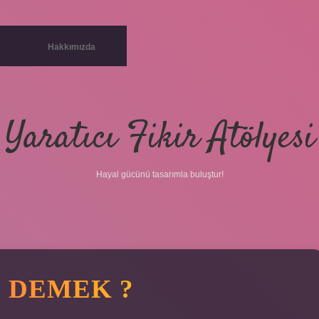
Hakkımızda
Yaratıcı Fikir Atölyesi
Hayal gücünü tasarımla buluştur!
 DEMEK ?