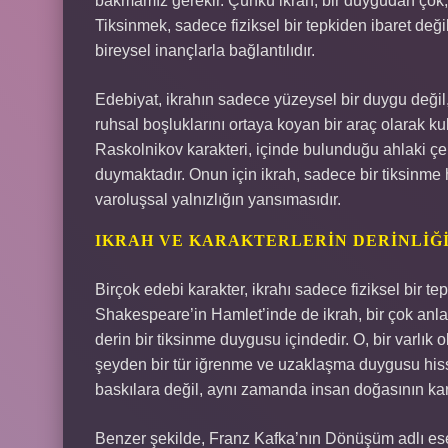
bakmamız gerekir. Çünkü ikrah, bir duygudan çok, i
Tiksinmek, sadece fiziksel bir tepkiden ibaret değ
bireysel inançlarla bağlantılıdır.
Edebiyat, ikrahın sadece yüzeysel bir duygu değil, 
ruhsal boşluklarını ortaya koyan bir araç olarak 
Raskolnikov karakteri, içinde bulunduğu ahlaki çe
duymaktadır. Onun için ikrah, sadece bir tiksinme 
varoluşsal yalnızlığın yansımasıdır.
IKRAH VE KARAKTERLERIN DERINLIĞ
Birçok edebi karakter, ikrahı sadece fiziksel bir t
Shakespeare’in Hamlet’inde de ikrah, bir çok an
derin bir tiksinme duygusu içindedir. O, bir varlık 
şeyden bir tür iğrenme ve uzaklaşma duygusu hisse
baskılara değil, aynı zamanda insan doğasının kara
Benzer şekilde, Franz Kafka’nın Dönüşüm adlı e