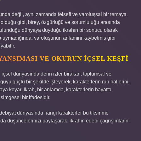
sında değil, aynı zamanda felsefi ve varoluşsal bir temaya
olduğu gibi, birey, özgürlüğü ve sorumluluğu arasında
e bulunduğu dünyaya duyduğu ikrahın bir sonucu olarak
ra uymadığında, varoluşunun anlamını kaybetmiş gibi
yabilir.
YANSIMASI VE OKURUN İÇSEL KEŞFI
ın içsel dünyasında derin izler bırakan, toplumsal ve
uyu güçlü bir şekilde işleyerek, karakterlerin ruh hallerini,
rtaya koyar. Ikrah, bir anlamda, karakterlerin hayatta
 simgesel bir ifadesidir.
ebiyat dünyasında hangi karakterler bu tiksinme
da düşüncelerinizi paylaşarak, ikrahın edebi çağrışımlarını