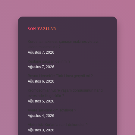
SIDEBAR
SON YAZILAR
Kurutma makinesi, çamaşır makinesiyle aynı
kiloda mı olmalıdır ?
Ağustos 7, 2026
Kestane saça iyi gelir mi ?
Ağustos 7, 2026
Bosna Hersek’te Türk Lirası geçerli mi ?
Ağustos 6, 2026
Kromozomlar hücre yaşam döngüsünün hangi
evresinde ilk görülür ?
Ağustos 5, 2026
Avare şarkısını kim söylüyor ?
Ağustos 4, 2026
Abdestsiz Kur’an’a nasıl dokunulur ?
Ağustos 3, 2026