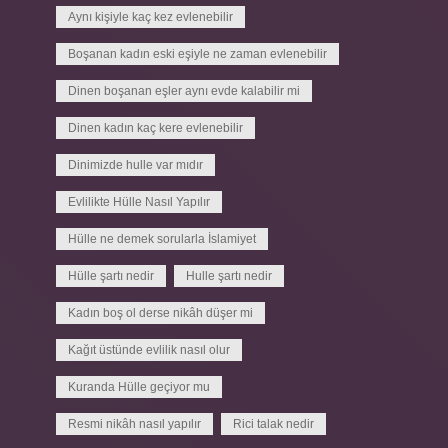
Aynı kişiyle kaç kez evlenebilir
Boşanan kadın eski eşiyle ne zaman evlenebilir
Dinen boşanan eşler aynı evde kalabilir mi
Dinen kadın kaç kere evlenebilir
Dinimizde hulle var mıdır
Evlilikte Hülle Nasıl Yapılır
Hülle ne demek sorularla İslamiyet
Hülle şartı nedir
Hulle şartı nedir
Kadın boş ol derse nikâh düşer mi
Kağıt üstünde evlilik nasıl olur
Kuranda Hülle geçiyor mu
Resmi nikâh nasıl yapılır
Rici talak nedir