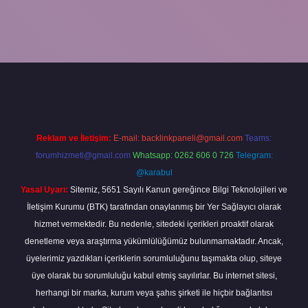
t
Reklam ve İletişim:
E-mail:
backlinkpaneli@gmail.com
Teams:
forumhizmeti@gmail.com
Whatsapp: 0262 606 0 726
Telegram:
@karabul
Yasal Uyarı:
Sitemiz, 5651 Sayılı Kanun gereğince Bilgi Teknolojileri ve
İletişim Kurumu (BTK) tarafından onaylanmış bir Yer Sağlayıcı olarak
hizmet vermektedir. Bu nedenle, sitedeki içerikleri proaktif olarak
denetleme veya araştırma yükümlülüğümüz bulunmamaktadır. Ancak,
üyelerimiz yazdıkları içeriklerin sorumluluğunu taşımakta olup, siteye
üye olarak bu sorumluluğu kabul etmiş sayılırlar. Bu internet sitesi,
herhangi bir marka, kurum veya şahıs şirketi ile hiçbir bağlantısı