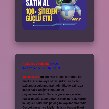
Reklam ve İletişim:
Skype:
live:.cid.575569c608265c69
Yasal Uyarı:
Bu internet sitesi, herhangi bir
marka, kurum veya şahıs şirketi ile hiçbir
bağlantısı bulunmamaktadır. Sitede yalnızca
kendi hazırladığımız makaleler
paylaşılmaktadır. Burada yer alan içerikler
haber niteliği taşımamakta olup, gerçek kurum
ve kişiler hakkında paylaşım yapılmamaktadır.
Gerçek kurum ve kişiler ile isim benzerlikleri