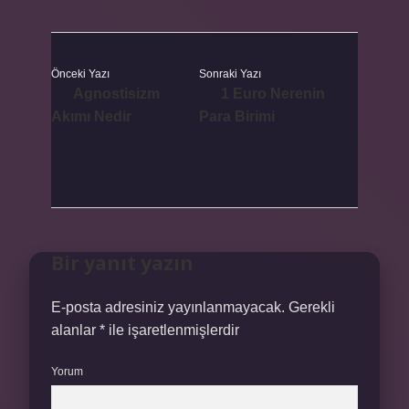
Önceki Yazı
Sonraki Yazı
Agnostisizm
1 Euro Nerenin
Akımı Nedir
Para Birimi
Bir yanıt yazın
E-posta adresiniz yayınlanmayacak.
Gerekli
alanlar
*
ile işaretlenmişlerdir
Yorum