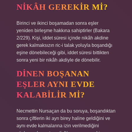
NIKÂH GEREKIR MI?
Birinci ve ikinci boşamadan sonra eşler
yeniden birleşme hakkına sahiptirler (Bakara
2/229). Kişi, iddet süresi içinde nikâh akdine
gerek kalmaksızın ric-i talak yoluyla boşandığı
eşine dönebileceği gibi, iddet süresi bittikten
sonra yeni bir nikâh akdiyle de dönebilir.
DINEN BOŞANAN
EŞLER AYNI EVDE
KALABILIR MI?
Necmettin Nursaçan da bu soruya, boşandıktan
sonra çiftlerin iki ayrı birey haline geldiğini ve
aynı evde kalmalarına izin verilmediğini