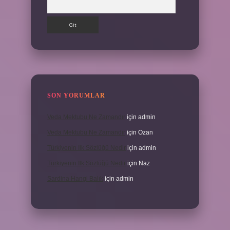
SON YORUMLAR
Veda Mektubu Ne Zamandır
için
admin
Veda Mektubu Ne Zamandır
için
Ozan
Türkiyenin Ilk Sözlüğü Nedir
için
admin
Türkiyenin Ilk Sözlüğü Nedir
için
Naz
Sardina Hangi Balık
için
admin