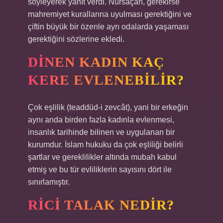
söyleyerek yanıt verdi. Nursaçan, gerekirse
mahremiyet kurallarına uyulması gerektiğini ve
çiftin büyük bir özenle ayrı odalarda yaşaması
gerektiğini sözlerine ekledi.
DINEN KADIN KAÇ
KERE EVLENEBILIR?
Çok eşlilik (teaddüd-i zevcât), yani bir erkeğin
aynı anda birden fazla kadınla evlenmesi,
insanlık tarihinde bilinen ve uygulanan bir
kurumdur. İslam hukuku da çok eşliliği belirli
şartlar ve gereklilikler altında mubah kabul
etmiş ve bu tür evliliklerin sayısını dört ile
sınırlamıştır.
RICI TALAK NEDIR?