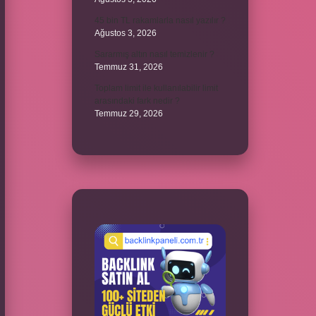
45 bin TL rakamlarla nasıl yazılır ?
Ağustos 3, 2026
Sararmış altın nasıl temizlenir ?
Temmuz 31, 2026
Toplam limit ile kullanılabilir limit
arasındaki fark nedir ?
Temmuz 29, 2026