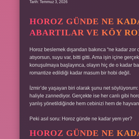
Tarih: Temmuz 3, 2026
HOROZ GÜNDE NE KAD
ABARTILAR VE KÖY R
Horoz beslemek dışarıdan bakınca “ne kadar zor ola
atıyorsun, suyu var, bitti gitti. Ama işin içine ger
konuşulmaya başlayınca, olayın hiç de o kadar ba
romantize edildiği kadar masum bir hobi değil.
İzmir’de yaşayan biri olarak şunu net söylüyorum: 
haliyle zannediyor. Gerçekte ise her canlı gibi horo
yanlış yönetildiğinde hem cebinizi hem de hayvanın
Peki asıl soru: Horoz günde ne kadar yem yer?
HOROZ GÜNDE NE KAD