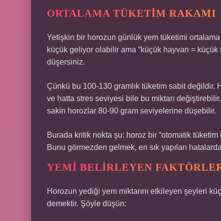
ORTALAMA TÜKETIM RAKAMI
Yetişkin bir horozun günlük yem tüketimi ortalama
küçük geliyor olabilir ama “küçük hayvan = küçük 
düşersiniz.
Çünkü bu 100-130 gramlık tüketim sabit değildir. Ho
ve hatta stres seviyesi bile bu miktarı değiştirebil
sakin horozlar 80-90 gram seviyelerine düşebilir.
Burada kritik nokta şu: horoz bir “otomatik tüketim 
Bunu görmezden gelmek, en sık yapılan hatalardan
YEMI BELIRLEYEN FAKTÖRLE
Horozun yediği yem miktarını etkileyen şeyleri
demektir. Şöyle düşün: