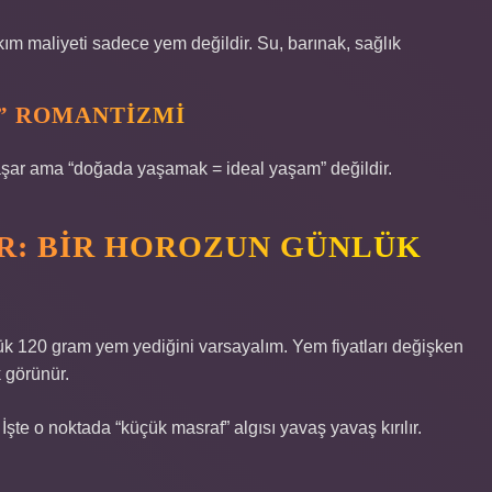
ım maliyeti sadece yem değildir. Su, barınak, sağlık
” ROMANTIZMI
aşar ama “doğada yaşamak = ideal yaşam” değildir.
: BIR HOROZUN GÜNLÜK
ük 120 gram yem yediğini varsayalım. Yem fiyatları değişken
 görünür.
İşte o noktada “küçük masraf” algısı yavaş yavaş kırılır.