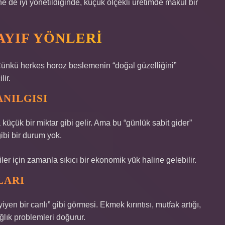
ne de iyi yönetildiğinde, küçük ölçekli üretimde makul bir
YIF YÖNLERI
ünkü herkes horoz beslemenin “doğal güzelliğini”
lir.
ANILGISI
ük bir miktar gibi gelir. Ama bu “günlük sabit gider”
gibi bir durum yok.
iler için zamanla sıkıcı bir ekonomik yük haline gelebilir.
LARI
en bir canlı” gibi görmesi. Ekmek kırıntısı, mutfak artığı,
lık problemleri doğurur.