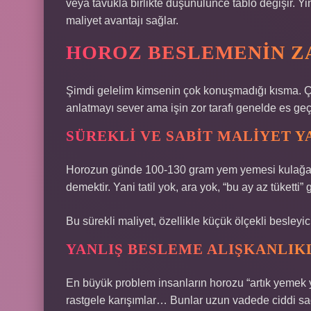
veya tavukla birlikte düşünülünce tablo değişir. Yi
maliyet avantajı sağlar.
HOROZ BESLEMENIN ZA
Şimdi gelelim kimsenin çok konuşmadığı kısma. Ç
anlatmayı sever ama işin zor tarafı genelde es geçi
SÜREKLI VE SABIT MALIYET Y
Horozun günde 100-130 gram yem yemesi kulağa küç
demektir. Yani tatil yok, ara yok, “bu ay az tüketti” 
Bu sürekli maliyet, özellikle küçük ölçekli besleyic
YANLIŞ BESLEME ALIŞKANLIK
En büyük problem insanların horozu “artık yemek yiy
rastgele karışımlar… Bunlar uzun vadede ciddi sağ