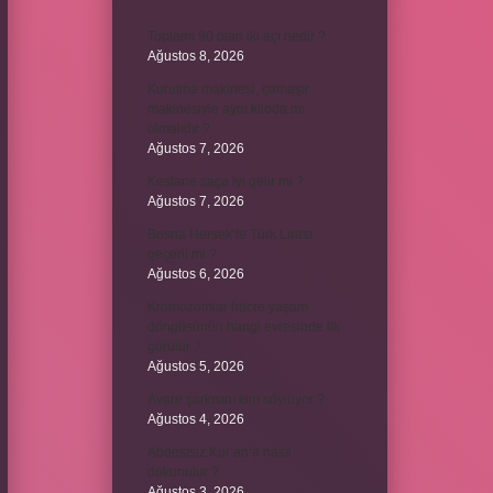
Toplamı 90 olan iki açı nedir ?
Ağustos 8, 2026
Kurutma makinesi, çamaşır
makinesiyle aynı kiloda mı
olmalıdır ?
Ağustos 7, 2026
Kestane saça iyi gelir mi ?
Ağustos 7, 2026
Bosna Hersek’te Türk Lirası
geçerli mi ?
Ağustos 6, 2026
Kromozomlar hücre yaşam
döngüsünün hangi evresinde ilk
görülür ?
Ağustos 5, 2026
Avare şarkısını kim söylüyor ?
Ağustos 4, 2026
Abdestsiz Kur’an’a nasıl
dokunulur ?
Ağustos 3, 2026