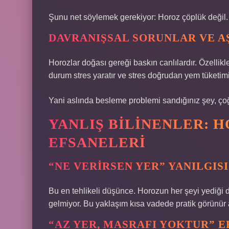
Şunu net söylemek gerekiyor: Horoz çöplük değil. 
DAVRANIŞSAL SORUNLAR VE AŞ
Horozlar doğası gereği baskın canlılardır. Özellik
durum stres yaratır ve stres doğrudan yem tüketimin
Yani aslında besleme problemi sandığınız şey, ço
YANLIŞ BILINENLER: 
EFSANELERI
“NE VERIRSEN YER” YANILGISI
Bu en tehlikeli düşünce. Horozun her şeyi yediği d
gelmiyor. Bu yaklaşım kısa vadede pratik görünür 
“AZ YER, MASRAFI YOKTUR” E