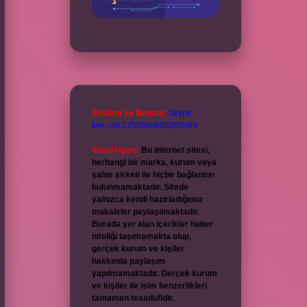
Reklam ve İletişim:
Skype:
live:.cid.575569c608265c69
Yasal Uyarı:
Bu internet sitesi,
herhangi bir marka, kurum veya
şahıs şirketi ile hiçbir bağlantısı
bulunmamaktadır. Sitede
yalnızca kendi hazırladığımız
makaleler paylaşılmaktadır.
Burada yer alan içerikler haber
niteliği taşımamakta olup,
gerçek kurum ve kişiler
hakkında paylaşım
yapılmamaktadır. Gerçek kurum
ve kişiler ile isim benzerlikleri
tamamen tesadüfidir.