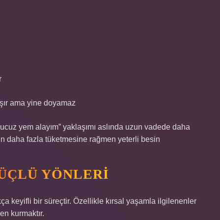
r
ışır ama yine doyamaz
a ucuz yem alayım” yaklaşımı aslında uzun vadede daha
ın daha fazla tüketmesine rağmen yeterli besin
ÜÇLÜ YÖNLERI
keyifli bir süreçtir. Özellikle kırsal yaşamla ilgilenenler
en kurmaktır.