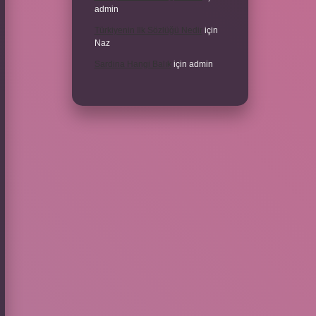
admin
Türkiyenin Ilk Sözlüğü Nedir
için
Naz
Sardina Hangi Balık
için
admin