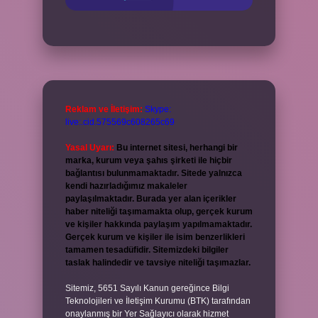
Reklam ve İletişim:
Skype:
live:.cid.575569c608265c69
Yasal Uyarı:
Bu internet sitesi, herhangi bir
marka, kurum veya şahıs şirketi ile hiçbir
bağlantısı bulunmamaktadır. Sitede yalnızca
kendi hazırladığımız makaleler
paylaşılmaktadır. Burada yer alan içerikler
haber niteliği taşımamakta olup, gerçek kurum
ve kişiler hakkında paylaşım yapılmamaktadır.
Gerçek kurum ve kişiler ile isim benzerlikleri
tamamen tesadüfidir. Sitemizdeki bilgiler
taslak halindedir ve tavsiye niteliği taşımazlar.
Sitemiz, 5651 Sayılı Kanun gereğince Bilgi
Teknolojileri ve İletişim Kurumu (BTK) tarafından
onaylanmış bir Yer Sağlayıcı olarak hizmet