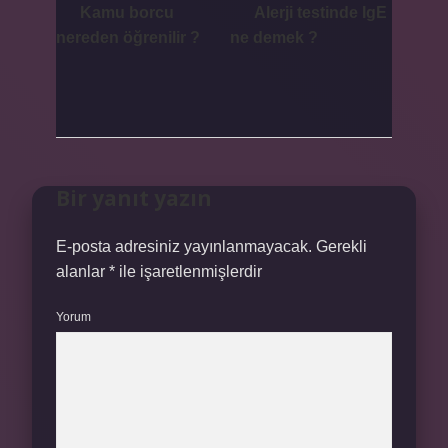
Kamu borcu
Alerji testinde IgE
nereden öğrenilir ?
ne demek ?
Bir yanıt yazın
E-posta adresiniz yayınlanmayacak.
Gerekli
alanlar
*
ile işaretlenmişlerdir
Yorum