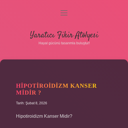
menüyü
aç
Anasayfa
Yaratıcı Fikir Atölyesi
Gizlilik Politikası
Hayal gücünü tasarımla buluştur!
Yasal Uyarı
Hakkımızda
HIPOTIROIDIZM KANSER
MIDIR ?
Tarih: Şubat 8, 2026
Hipotiroidizm Kanser Midir?