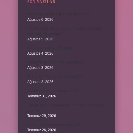
SON YAZILAR
Bosna Hersek’te Türk Lirası geçerli mi ?
Ağustos 6, 2026
Kromozomlar hücre yaşam döngüsünün hangi
evresinde ilk görülür ?
Ağustos 5, 2026
Avare şarkısını kim söylüyor ?
Ağustos 4, 2026
Abdestsiz Kur’an’a nasıl dokunulur ?
Ağustos 3, 2026
45 bin TL rakamlarla nasıl yazılır ?
Ağustos 3, 2026
Sararmış altın nasıl temizlenir ?
Temmuz 31, 2026
Toplam limit ile kullanılabilir limit arasındaki fark
nedir ?
Temmuz 29, 2026
Kozmopolitik ne demek siyaset ?
Temmuz 26, 2026