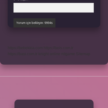
https://bebekkia.com
https://beis.com.tr
https://basi.com.tr
knight online
nttgame
Sitemap
SIDEBAR