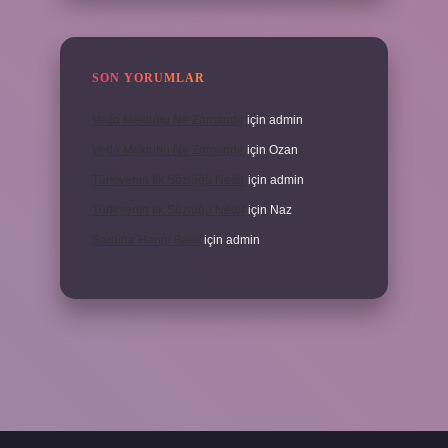
SON YORUMLAR
Veda Mektubu Ne Zamandır
için
admin
Veda Mektubu Ne Zamandır
için
Ozan
Türkiyenin Ilk Sözlüğü Nedir
için
admin
Türkiyenin Ilk Sözlüğü Nedir
için
Naz
Sardina Hangi Balık
için
admin
erabet