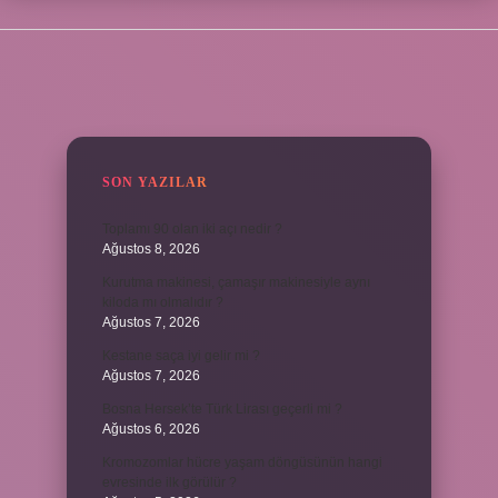
SIDEBAR
SON YAZILAR
Toplamı 90 olan iki açı nedir ?
Ağustos 8, 2026
Kurutma makinesi, çamaşır makinesiyle aynı
kiloda mı olmalıdır ?
Ağustos 7, 2026
Kestane saça iyi gelir mi ?
Ağustos 7, 2026
Bosna Hersek’te Türk Lirası geçerli mi ?
Ağustos 6, 2026
Kromozomlar hücre yaşam döngüsünün hangi
evresinde ilk görülür ?