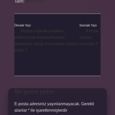
Tarih:
Makaleler
Önceki Yazı
Sonraki Yazı
Dudak damak yarıkları
Ant ne
embriyonik kraniyofasiyal
zaman
gelişimin hangi evresinde ortaya
kuruldu ?
çıkar ?
Bir yanıt yazın
E-posta adresiniz yayınlanmayacak.
Gerekli
alanlar
*
ile işaretlenmişlerdir