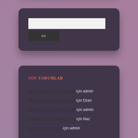
Arama
SON YORUMLAR
Veda Mektubu Ne Zamandır
için
admin
Veda Mektubu Ne Zamandır
için
Ozan
Türkiyenin Ilk Sözlüğü Nedir
için
admin
Türkiyenin Ilk Sözlüğü Nedir
için
Naz
Sardina Hangi Balık
için
admin