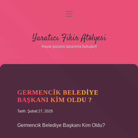
menüyü
aç
Anasayfa
Yaratıcı Fikir Atölyesi
Gizlilik Politikası
Hayal gücünü tasarımla buluştur!
Yasal Uyarı
Hakkımızda
GERMENCIK BELEDIYE
BAŞKANI KIM OLDU ?
Tarih: Şubat 27, 2026
Germencik Belediye Başkanı Kim Oldu?