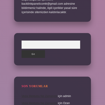
backlinkpanelicomtr@gmail.com
adresine
bildirmeniz halinde, ilgili içerikler yasal süre
içerisinde sitemizden kaldırılacaktır.
Arama
SON YORUMLAR
Veda Mektubu Ne Zamandır
için
admin
Veda Mektubu Ne Zamandır
için
Ozan