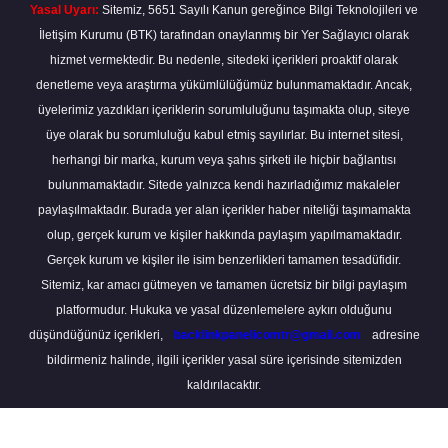
Yasal Uyarı:
Sitemiz, 5651 Sayılı Kanun gereğince Bilgi Teknolojileri ve
İletişim Kurumu (BTK) tarafından onaylanmış bir Yer Sağlayıcı olarak
hizmet vermektedir. Bu nedenle, sitedeki içerikleri proaktif olarak
denetleme veya araştırma yükümlülüğümüz bulunmamaktadır. Ancak,
üyelerimiz yazdıkları içeriklerin sorumluluğunu taşımakta olup, siteye
üye olarak bu sorumluluğu kabul etmiş sayılırlar. Bu internet sitesi,
herhangi bir marka, kurum veya şahıs şirketi ile hiçbir bağlantısı
bulunmamaktadır. Sitede yalnızca kendi hazırladığımız makaleler
paylaşılmaktadır. Burada yer alan içerikler haber niteliği taşımamakta
olup, gerçek kurum ve kişiler hakkında paylaşım yapılmamaktadır.
Gerçek kurum ve kişiler ile isim benzerlikleri tamamen tesadüfidir.
Sitemiz, kar amacı gütmeyen ve tamamen ücretsiz bir bilgi paylaşım
platformudur. Hukuka ve yasal düzenlemelere aykırı olduğunu
düşündüğünüz içerikleri,
backlinkpanelicomtr@gmail.com
adresine
bildirmeniz halinde, ilgili içerikler yasal süre içerisinde sitemizden
kaldırılacaktır.
Scro
to