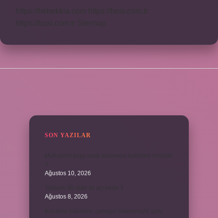
https://bebekkia.com
https://beis.com.tr
https://basi.com.tr
Sitemap
SIDEBAR
SON YAZILAR
Muhabbet kuşu ayak incinmesi belirtileri nelerdir
?
Ağustos 10, 2026
Toplamı 90 olan iki açı nedir ?
Ağustos 8, 2026
Kurutma makinesi, çamaşır makinesiyle aynı