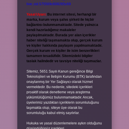
live:.cid.575569c608265c69
Yasal Uyarı:
Bu internet sitesi, herhangi bir
marka, kurum veya şahıs şirketi ile hiçbir
bağlantısı bulunmamaktadır. Sitede yalnızca
kendi hazırladığımız makaleler
paylaşılmaktadır. Burada yer alan içerikler
haber niteliği taşımamakta olup, gerçek kurum
ve kişiler hakkında paylaşım yapılmamaktadır.
Gerçek kurum ve kişiler ile isim benzerlikleri
tamamen tesadüfidir. Sitemizdeki bilgiler
taslak halindedir ve tavsiye niteliği taşımazlar.
Sitemiz, 5651 Sayılı Kanun gereğince Bilgi
Teknolojileri ve İletişim Kurumu (BTK) tarafından
onaylanmış bir Yer Sağlayıcı olarak hizmet
vermektedir. Bu nedenle, sitedeki içerikleri
proaktif olarak denetleme veya araştırma
yükümlülüğümüz bulunmamaktadır. Ancak,
üyelerimiz yazdıkları içeriklerin sorumluluğunu
taşımakta olup, siteye üye olarak bu
sorumluluğu kabul etmiş sayılırlar.
Hukuka ve yasal düzenlemelere aykırı olduğunu
düşündüğünüz içerikleri,