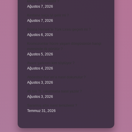
kiloda mı olmalıdır ?
Ağustos 7, 2026
Kestane saça iyi gelir mi ?
Ağustos 7, 2026
Bosna Hersek’te Türk Lirası geçerli mi ?
Ağustos 6, 2026
Kromozomlar hücre yaşam döngüsünün hangi
evresinde ilk görülür ?
Ağustos 5, 2026
Avare şarkısını kim söylüyor ?
Ağustos 4, 2026
Abdestsiz Kur’an’a nasıl dokunulur ?
Ağustos 3, 2026
45 bin TL rakamlarla nasıl yazılır ?
Ağustos 3, 2026
Sararmış altın nasıl temizlenir ?
Temmuz 31, 2026