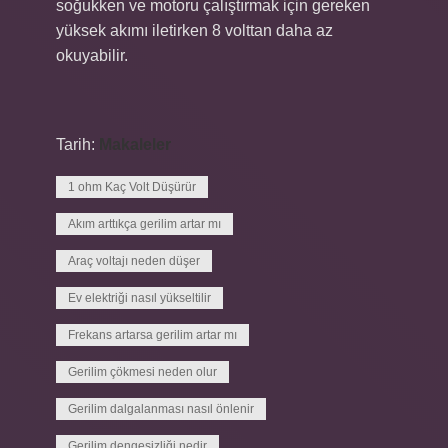
soğukken ve motoru çalıştırmak için gereken
yüksek akımı iletirken 8 volttan daha az
okuyabilir.
Tarih:
Makaleler
1 ohm Kaç Volt Düşürür
Akım arttıkça gerilim artar mı
Araç voltajı neden düşer
Ev elektriği nasıl yükseltilir
Frekans artarsa gerilim artar mı
Gerilim çökmesi neden olur
Gerilim dalgalanması nasıl önlenir
Gerilim dengesizliği nedir