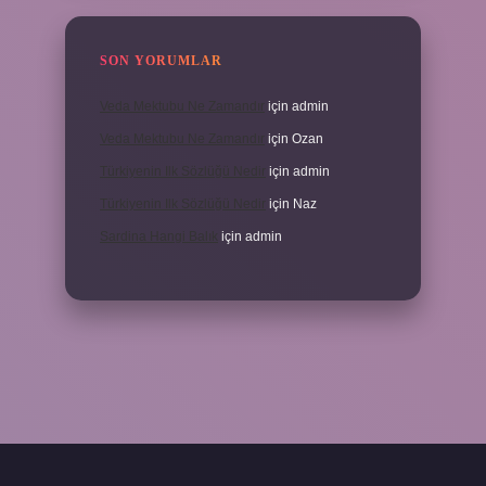
SON YORUMLAR
Veda Mektubu Ne Zamandır
için
admin
Veda Mektubu Ne Zamandır
için
Ozan
Türkiyenin Ilk Sözlüğü Nedir
için
admin
Türkiyenin Ilk Sözlüğü Nedir
için
Naz
Sardina Hangi Balık
için
admin
grandoperabet