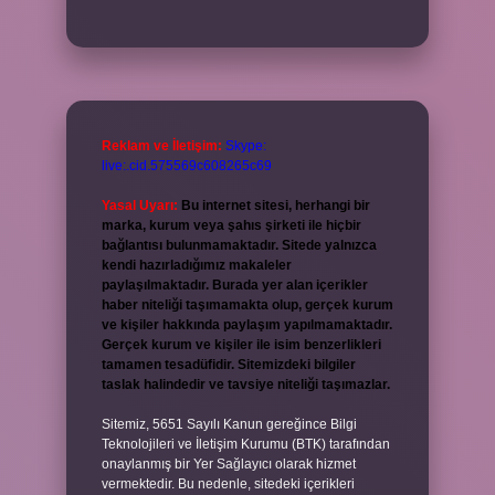
Reklam ve İletişim:
Skype:
live:.cid.575569c608265c69
Yasal Uyarı:
Bu internet sitesi, herhangi bir
marka, kurum veya şahıs şirketi ile hiçbir
bağlantısı bulunmamaktadır. Sitede yalnızca
kendi hazırladığımız makaleler
paylaşılmaktadır. Burada yer alan içerikler
haber niteliği taşımamakta olup, gerçek kurum
ve kişiler hakkında paylaşım yapılmamaktadır.
Gerçek kurum ve kişiler ile isim benzerlikleri
tamamen tesadüfidir. Sitemizdeki bilgiler
taslak halindedir ve tavsiye niteliği taşımazlar.
Sitemiz, 5651 Sayılı Kanun gereğince Bilgi
Teknolojileri ve İletişim Kurumu (BTK) tarafından
onaylanmış bir Yer Sağlayıcı olarak hizmet
vermektedir. Bu nedenle, sitedeki içerikleri