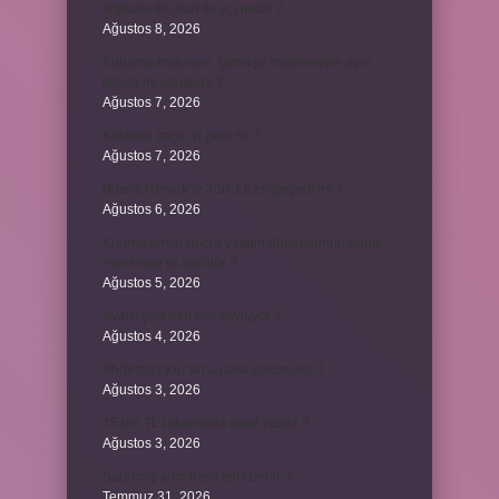
Toplamı 90 olan iki açı nedir ?
Ağustos 8, 2026
Kurutma makinesi, çamaşır makinesiyle aynı
kiloda mı olmalıdır ?
Ağustos 7, 2026
Kestane saça iyi gelir mi ?
Ağustos 7, 2026
Bosna Hersek’te Türk Lirası geçerli mi ?
Ağustos 6, 2026
Kromozomlar hücre yaşam döngüsünün hangi
evresinde ilk görülür ?
Ağustos 5, 2026
Avare şarkısını kim söylüyor ?
Ağustos 4, 2026
Abdestsiz Kur’an’a nasıl dokunulur ?
Ağustos 3, 2026
45 bin TL rakamlarla nasıl yazılır ?
Ağustos 3, 2026
Sararmış altın nasıl temizlenir ?
Temmuz 31, 2026