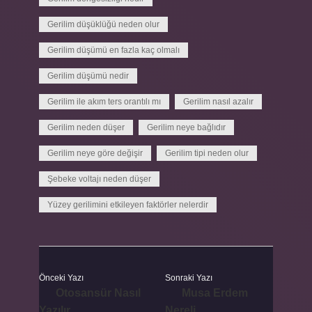
Gerilim düşüklüğü neden olur
Gerilim düşümü en fazla kaç olmalı
Gerilim düşümü nedir
Gerilim ile akım ters orantılı mı
Gerilim nasıl azalır
Gerilim neden düşer
Gerilim neye bağlıdır
Gerilim neye göre değişir
Gerilim tipi neden olur
Şebeke voltajı neden düşer
Yüzey gerilimini etkileyen faktörler nelerdir
Önceki Yazı
Sonraki Yazı
Otosansür Nasıl
Musa Erdem
Yazılır
Nereli