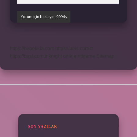
https://bebekkia.com
https://beis.com.tr
https://basi.com.tr
knight online
nttgame
Sitemap
SIDEBAR
SON YAZILAR