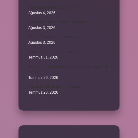
Avare şarkısını kim söylüyor ?
Ağustos 4, 2026
Abdestsiz Kur’an’a nasıl dokunulur ?
Ağustos 3, 2026
45 bin TL rakamlarla nasıl yazılır ?
Ağustos 3, 2026
Sararmış altın nasıl temizlenir ?
Temmuz 31, 2026
Toplam limit ile kullanılabilir limit arasındaki fark
nedir ?
Temmuz 29, 2026
Kozmopolitik ne demek siyaset ?
Temmuz 26, 2026