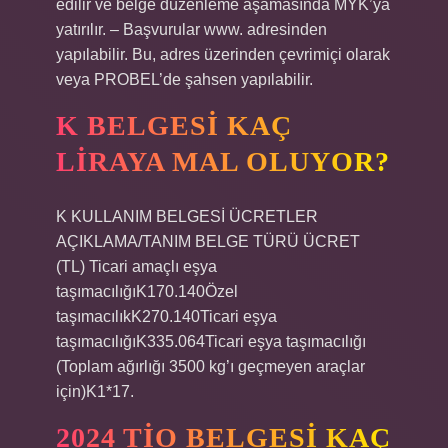
edilir ve belge düzenleme aşamasında MYK’ya
yatırılır. – Başvurular www. adresinden
yapılabilir. Bu, adres üzerinden çevrimiçi olarak
veya PROBEL’de şahsen yapılabilir.
K BELGESI KAÇ
LIRAYA MAL OLUYOR?
K KULLANIM BELGESİ ÜCRETLER
AÇIKLAMA/TANIM BELGE TÜRÜ ÜCRET
(TL) Ticari amaçlı eşya
taşımacılığıK170.140Özel
taşımacılıkK270.140Ticari eşya
taşımacılığıK335.064Ticari eşya taşımacılığı
(Toplam ağırlığı 3500 kg’ı geçmeyen araçlar
için)K1*17.
2024 TIO BELGESI KAÇ