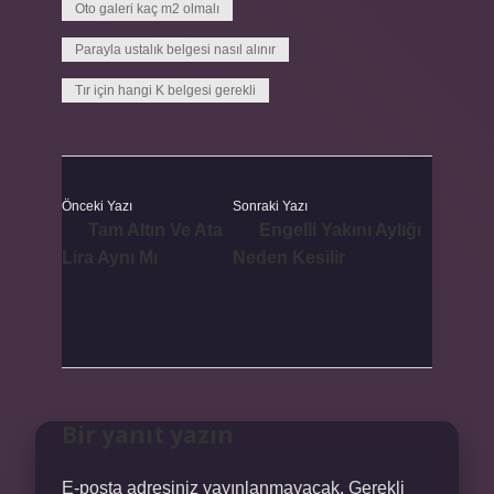
Oto galeri kaç m2 olmalı
Parayla ustalık belgesi nasıl alınır
Tır için hangi K belgesi gerekli
Önceki Yazı
Sonraki Yazı
Tam Altın Ve Ata
Engelli Yakını Aylığı
Lira Aynı Mı
Neden Kesilir
Bir yanıt yazın
E-posta adresiniz yayınlanmayacak.
Gerekli