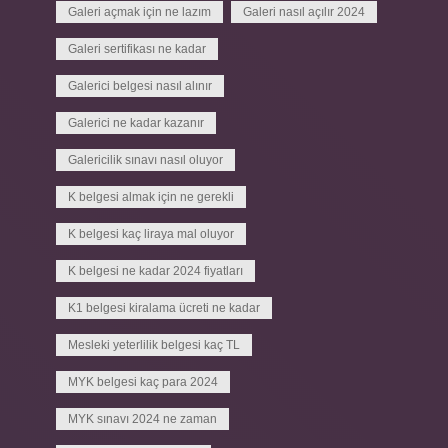
Galeri açmak için ne lazım
Galeri nasıl açılır 2024
Galeri sertifikası ne kadar
Galerici belgesi nasıl alınır
Galerici ne kadar kazanır
Galericilik sınavı nasıl oluyor
K belgesi almak için ne gerekli
K belgesi kaç liraya mal oluyor
K belgesi ne kadar 2024 fiyatları
K1 belgesi kiralama ücreti ne kadar
Mesleki yeterlilik belgesi kaç TL
MYK belgesi kaç para 2024
MYK sınavı 2024 ne zaman