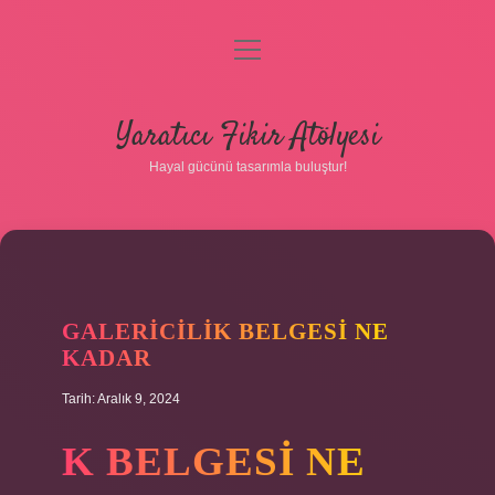
menüyü
aç
Anasayfa
Yaratıcı Fikir Atölyesi
Gizlilik Politikası
Hayal gücünü tasarımla buluştur!
Yasal Uyarı
Hakkımızda
GALERICILIK BELGESI NE
KADAR
Tarih: Aralık 9, 2024
K BELGESI NE