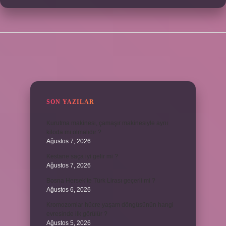
SIDEBAR
SON YAZILAR
Kurutma makinesi, çamaşır makinesiyle aynı
kiloda mı olmalıdır ?
Ağustos 7, 2026
Kestane saça iyi gelir mi ?
Ağustos 7, 2026
Bosna Hersek’te Türk Lirası geçerli mi ?
Ağustos 6, 2026
Kromozomlar hücre yaşam döngüsünün hangi
evresinde ilk görülür ?
Ağustos 5, 2026