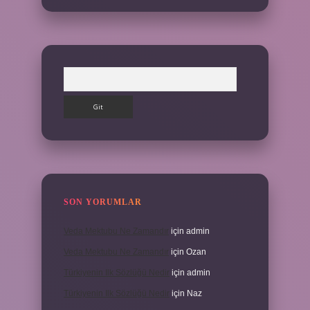
Arama
SON YORUMLAR
Veda Mektubu Ne Zamandır
için
admin
Veda Mektubu Ne Zamandır
için
Ozan
Türkiyenin Ilk Sözlüğü Nedir
için
admin
Türkiyenin Ilk Sözlüğü Nedir
için
Naz