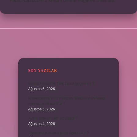
https://basi.com.tr
knight online
nttgame
Sitemap
SIDEBAR
SON YAZILAR
Bosna Hersek’te Türk Lirası geçerli mi ?
Ağustos 6, 2026
Kromozomlar hücre yaşam döngüsünün hangi
evresinde ilk görülür ?
Ağustos 5, 2026
Avare şarkısını kim söylüyor ?
Ağustos 4, 2026
Abdestsiz Kur’an’a nasıl dokunulur ?