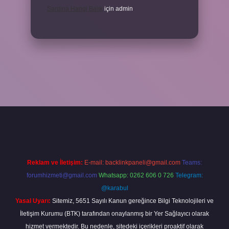
Sardina Hangi Balık
için
admin
abet
Reklam ve İletişim:
E-mail:
backlinkpaneli@gmail.com
Teams:
forumhizmeti@gmail.com
Whatsapp: 0262 606 0 726
Telegram:
@karabul
Yasal Uyarı:
Sitemiz, 5651 Sayılı Kanun gereğince Bilgi Teknolojileri ve
İletişim Kurumu (BTK) tarafından onaylanmış bir Yer Sağlayıcı olarak
hizmet vermektedir. Bu nedenle, sitedeki içerikleri proaktif olarak