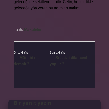
geleceği de şekillendirebilir. Gelin, hep birlikte
geleceğe yön veren bu adımları atalım.
Tarih:
Makaleler
Önceki Yazı
Sonraki Yazı
Müttebi ne
Sessiz istifa nasıl
demek ?
yapılır ?
Bir yanıt yazın