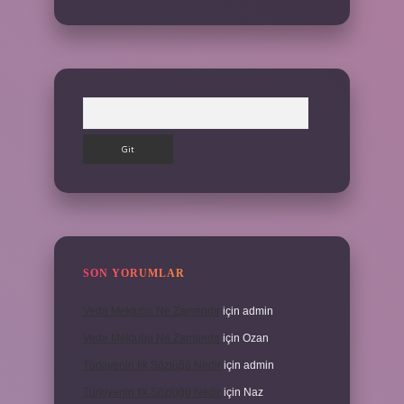
Arama
SON YORUMLAR
Veda Mektubu Ne Zamandır
için
admin
Veda Mektubu Ne Zamandır
için
Ozan
Türkiyenin Ilk Sözlüğü Nedir
için
admin
Türkiyenin Ilk Sözlüğü Nedir
için
Naz