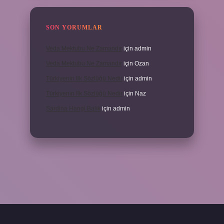
SON YORUMLAR
Veda Mektubu Ne Zamandır
için
admin
Veda Mektubu Ne Zamandır
için
Ozan
Türkiyenin Ilk Sözlüğü Nedir
için
admin
Türkiyenin Ilk Sözlüğü Nedir
için
Naz
Sardina Hangi Balık
için
admin
t