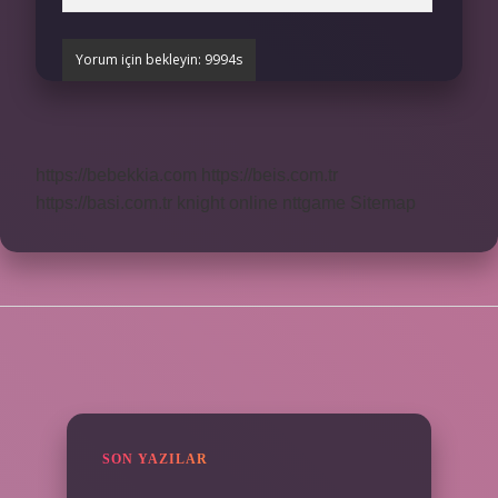
https://bebekkia.com
https://beis.com.tr
https://basi.com.tr
knight online
nttgame
Sitemap
SIDEBAR
SON YAZILAR