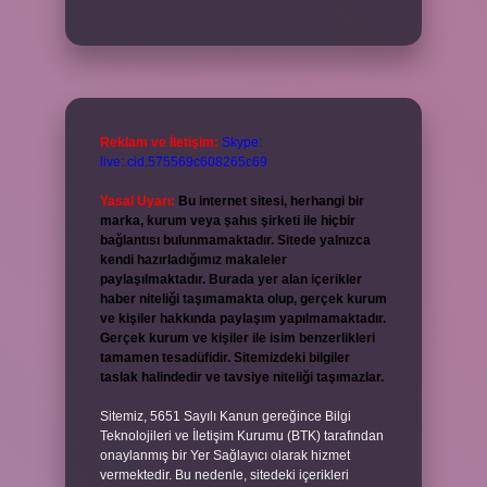
Reklam ve İletişim:
Skype:
live:.cid.575569c608265c69
Yasal Uyarı:
Bu internet sitesi, herhangi bir
marka, kurum veya şahıs şirketi ile hiçbir
bağlantısı bulunmamaktadır. Sitede yalnızca
kendi hazırladığımız makaleler
paylaşılmaktadır. Burada yer alan içerikler
haber niteliği taşımamakta olup, gerçek kurum
ve kişiler hakkında paylaşım yapılmamaktadır.
Gerçek kurum ve kişiler ile isim benzerlikleri
tamamen tesadüfidir. Sitemizdeki bilgiler
taslak halindedir ve tavsiye niteliği taşımazlar.
Sitemiz, 5651 Sayılı Kanun gereğince Bilgi
Teknolojileri ve İletişim Kurumu (BTK) tarafından
onaylanmış bir Yer Sağlayıcı olarak hizmet
vermektedir. Bu nedenle, sitedeki içerikleri