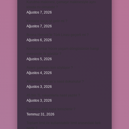
Kurutma makinesi, çamaşır makinesiyle aynı
kiloda mı olmalıdır ?
Ağustos 7, 2026
Kestane saça iyi gelir mi ?
Ağustos 7, 2026
Bosna Hersek’te Türk Lirası geçerli mi ?
Ağustos 6, 2026
Kromozomlar hücre yaşam döngüsünün hangi
evresinde ilk görülür ?
Ağustos 5, 2026
Avare şarkısını kim söylüyor ?
Ağustos 4, 2026
Abdestsiz Kur’an’a nasıl dokunulur ?
Ağustos 3, 2026
45 bin TL rakamlarla nasıl yazılır ?
Ağustos 3, 2026
Sararmış altın nasıl temizlenir ?
Temmuz 31, 2026
Toplam limit ile kullanılabilir limit arasındaki fark
nedir ?