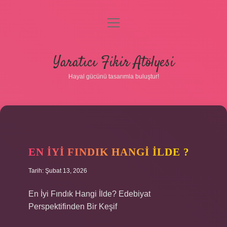
menüyü
aç
Anasayfa
Yaratıcı Fikir Atölyesi
Gizlilik Politikası
Hayal gücünü tasarımla buluştur!
Yasal Uyarı
Hakkımızda
EN IYI FINDIK HANGI ILDE ?
Tarih: Şubat 13, 2026
En İyi Fındık Hangi İlde? Edebiyat
Perspektifinden Bir Keşif