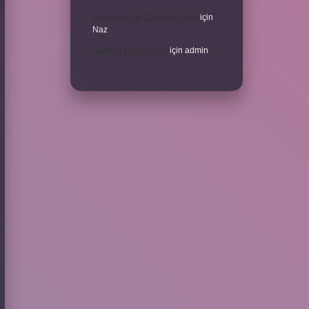
Türkiyenin Ilk Sözlüğü Nedir
için
Naz
Sardina Hangi Balık
için
admin