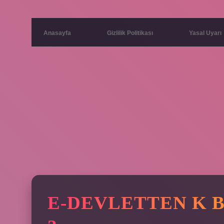
Anasayfa
Gizlilik Politikası
Yasal Uyarı
E-DEVLETTEN K B