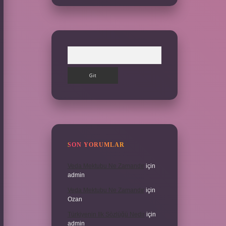
Arama
SON YORUMLAR
Veda Mektubu Ne Zamandır
için
admin
Veda Mektubu Ne Zamandır
için
Ozan
Türkiyenin Ilk Sözlüğü Nedir
için
admin