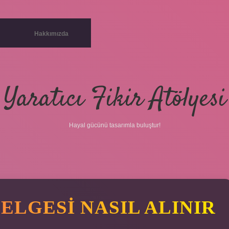
Hakkımızda
Yaratıcı Fikir Atölyesi
Hayal gücünü tasarımla buluştur!
ELGESI NASIL ALINIR