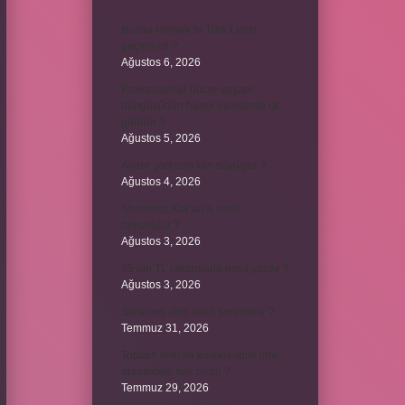
Bosna Hersek’te Türk Lirası
geçerli mi ?
Ağustos 6, 2026
Kromozomlar hücre yaşam
döngüsünün hangi evresinde ilk
görülür ?
Ağustos 5, 2026
Avare şarkısını kim söylüyor ?
Ağustos 4, 2026
Abdestsiz Kur’an’a nasıl
dokunulur ?
Ağustos 3, 2026
45 bin TL rakamlarla nasıl yazılır ?
Ağustos 3, 2026
Sararmış altın nasıl temizlenir ?
Temmuz 31, 2026
Toplam limit ile kullanılabilir limit
arasındaki fark nedir ?
Temmuz 29, 2026