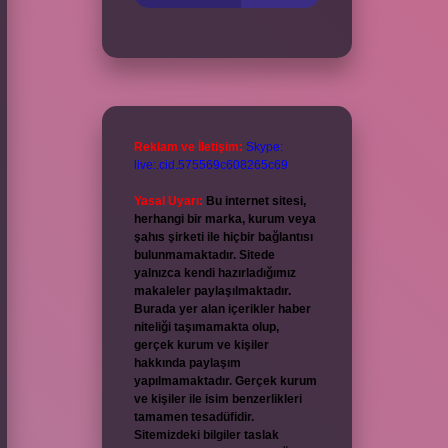
Reklam ve İletişim:
Skype:
live:.cid.575569c608265c69
Yasal Uyarı:
Bu internet sitesi,
herhangi bir marka, kurum veya
şahıs şirketi ile hiçbir bağlantısı
bulunmamaktadır. Sitede
yalnızca kendi hazırladığımız
makaleler paylaşılmaktadır.
Burada yer alan içerikler haber
niteliği taşımamakta olup,
gerçek kurum ve kişiler
hakkında paylaşım
yapılmamaktadır. Gerçek kurum
ve kişiler ile isim benzerlikleri
tamamen tesadüfidir.
Sitemizdeki bilgiler taslak