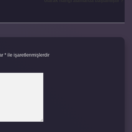
olarak hangi alanlarda başlamıştır ?
lar
*
ile işaretlenmişlerdir