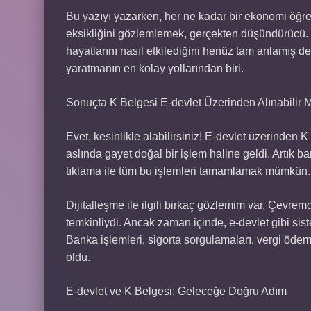
Bu yazıyı yazarken, her ne kadar bir ekonomi öğr
eksikliğini gözlemlemek, gerçekten düşündürücü. 
hayatlarını nasıl etkilediğini henüz tam anlamış de
yaratmanın en kolay yollarından biri.
Sonuçta K Belgesi E-devlet Üzerinden Alınabilir 
Evet, kesinlikle alabilirsiniz! E-devlet üzerinden
aslında gayet doğal bir işlem haline geldi. Artık 
tıklama ile tüm bu işlemleri tamamlamak mümkün.
Dijitalleşme ile ilgili birkaç gözlemim var. Çevremd
temkinliydi. Ancak zaman içinde, e-devlet gibi siste
Banka işlemleri, sigorta sorgulamaları, vergi ödem
oldu.
E-devlet ve K Belgesi: Geleceğe Doğru Adım