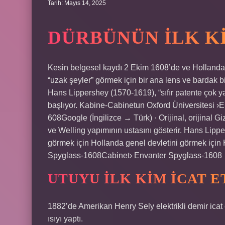
Tarih: Mayıs 14, 2025
DÜRBÜNÜN ILK KI
Kesin belgesel kaydı 2 Ekim 1608’de ve Hollanda d
“uzak şeyler” görmek için bir ana lens ve bardak b
Hans Lippershey (1570-1619), “sıfır patente çok y
başlıyor. Kabine-Cabinetun Oxford Üniversitesi 
608Google (İngilizce → Türk) · Orijinal, orijinal
ve Welling yapımının ustasını gösterir. Hans Lippe
görmek için Hollanda genel devletini görmek için
Spyglass-1608Cabinet› Envanter Spyglass-1608
UTUYU ILK KIM ICAT E
1882’de Amerikan Henry Sely elektrikli demir icat e
ısıyı yaptı.