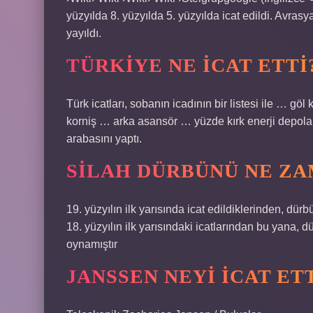
yüzyılda 8. yüzyılda 5. yüzyılda icat edildi. Avras
yayıldı.
TÜRKIYE NE ICAT ETTI
Türk icatları, sobanın icadının bir listesi ile … g
korniş … arka asansör … yüzde kırk enerji depola
arabasını yaptı.
SILAH DÜRBÜNÜ NE ZA
19. yüzyılın ilk yarısında icat edildiklerinden, dür
18. yüzyılın ilk yarısındaki icatlarından bu yana, 
oynamıştır
JANSSEN NEYI ICAT ET