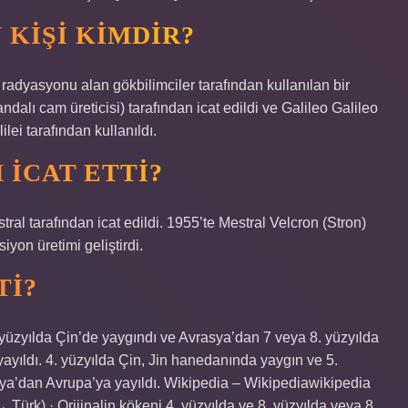
 KIŞI KIMDIR?
 radyasyonu alan gökbilimciler tarafından kullanılan bir
alı cam üreticisi) tarafından icat edildi ve Galileo Galileo
lei tarafından kullanıldı.
 ICAT ETTI?
al tarafından icat edildi. 1955’te Mestral Velcron (Stron)
iyon üretimi geliştirdi.
TI?
 yüzyılda Çin’de yaygındı ve Avrasya’dan 7 veya 8. yüzyılda
yıldı. 4. yüzyılda Çin, Jin hanedanında yaygın ve 5.
asya’dan Avrupa’ya yayıldı. Wikipedia – Wikipediawikipedia
 Türk) · Orijinalin kökeni 4. yüzyılda ve 8. yüzyılda veya 8.