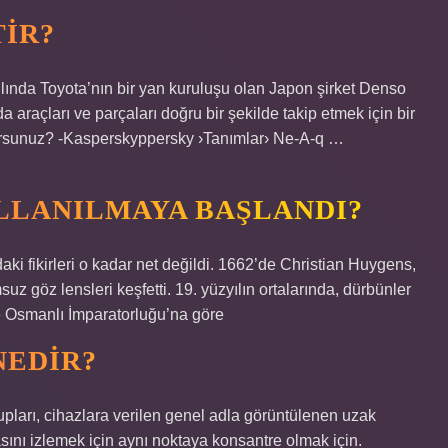
TIR?
ılında Toyota’nın bir yan kuruluşu olan Japon şirket Denso
da araçları ve parçaları doğru bir şekilde takip etmek için bir
ıyorsunuz? -Kasperskyppersky ›Tanımlar› Ne-A-q …
LLANILMAYA BAŞLANDI?
i fikirleri o kadar net değildi. 1662’de Christian Huygens,
uz göz lensleri keşfetti. 19. yüzyılın ortalarında, dürbünler
ve Osmanlı İmparatorluğu’na göre
NEDIR?
upları, cihazlara verilen genel adla görüntülenen uzak
sını izlemek için aynı noktaya konsantre olmak için.