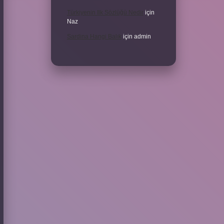
Türkiyenin Ilk Sözlüğü Nedir
için
Naz
Sardina Hangi Balık
için
admin