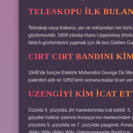
TELESKOPU ILK BULAN
Teleskop veya Irakorur, yer ve reklamdan her türlü
gözlemevidir. 1608 yılında Hans Lippershey (Holland
Watch gözlemlerini yapmak için ilk kez Galileo Gali
CIRT CIRT BANDINI KIM
1948’de İsviçre Elektrik Mühendisi George De Mestr
patentini aldı ve 1950’lerin sonuna kadar ticari vers
UZENGIYI KIM ICAT ET
Üzüntü 4. yüzyılda Jin hanedanında icat edildi. 5.
göçebe halklar üzerine Avrasya’nın merkezinden ya
yüzyılda 5. yüzyılda ve 7. yüzyılda yaygındı. Avr
›Wiki› Wiki ›Wiki› Wiki ›Steigrupgoogle (İngilizce →