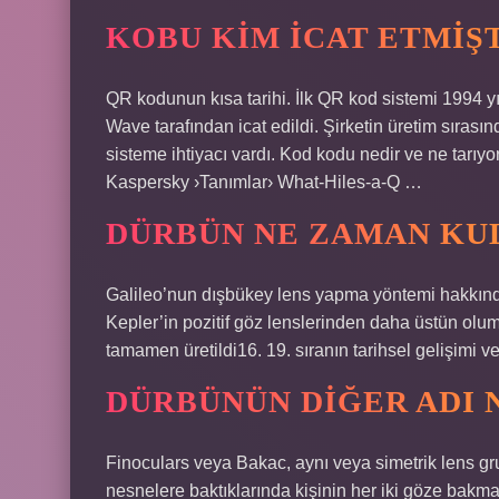
KOBU KIM ICAT ETMIŞ
QR kodunun kısa tarihi. İlk QR kod sistemi 1994 y
Wave tarafından icat edildi. Şirketin üretim sırasın
sisteme ihtiyacı vardı. Kod kodu nedir ve ne tar
Kaspersky ›Tanımlar› What-Hiles-a-Q …
DÜRBÜN NE ZAMAN KU
Galileo’nun dışbükey lens yapma yöntemi hakkındak
Kepler’in pozitif göz lenslerinden daha üstün olums
tamamen üretildi16. 19. sıranın tarihsel gelişimi 
DÜRBÜNÜN DIĞER ADI 
Finoculars veya Bakac, aynı veya simetrik lens gr
nesnelere baktıklarında kişinin her iki göze bakma