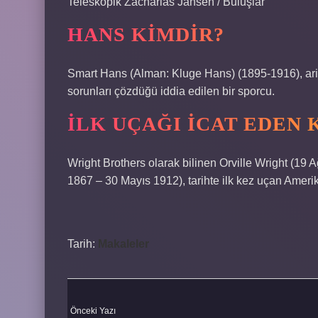
Teleskopik Zacharias Jansen / Buluşlar
HANS KIMDIR?
Smart Hans (Alman: Kluge Hans) (1895-1916), ari
sorunları çözdüğü iddia edilen bir sporcu.
İLK UÇAĞI ICAT EDEN 
Wright Brothers olarak bilinen Orville Wright (19
1867 – 30 Mayıs 1912), tarihte ilk kez uçan Amerika
Tarih:
Makaleler
Önceki Yazı