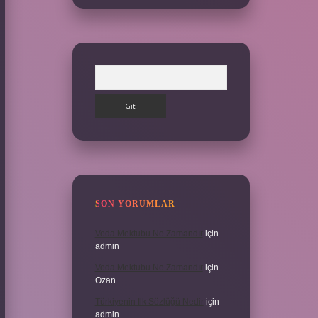
Arama
SON YORUMLAR
Veda Mektubu Ne Zamandır
için
admin
Veda Mektubu Ne Zamandır
için
Ozan
Türkiyenin Ilk Sözlüğü Nedir
için
admin