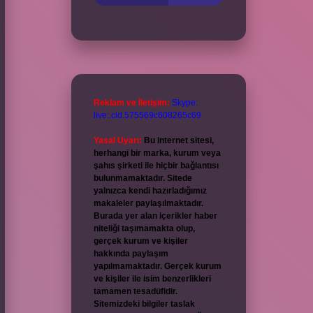
Reklam ve İletişim:
Skype:
live:.cid.575569c608265c69
Yasal Uyarı:
Bu internet sitesi,
herhangi bir marka, kurum veya
şahıs şirketi ile hiçbir bağlantısı
bulunmamaktadır. Sitede
yalnızca kendi hazırladığımız
makaleler paylaşılmaktadır.
Burada yer alan içerikler haber
niteliği taşımamakta olup,
gerçek kurum ve kişiler
hakkında paylaşım
yapılmamaktadır. Gerçek kurum
ve kişiler ile isim benzerlikleri
tamamen tesadüfidir.
Sitemizdeki bilgiler taslak