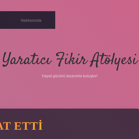
Hakkımızda
Yaratıcı Fikir Atölyesi
Hayal gücünü tasarımla buluştur!
T ETTI