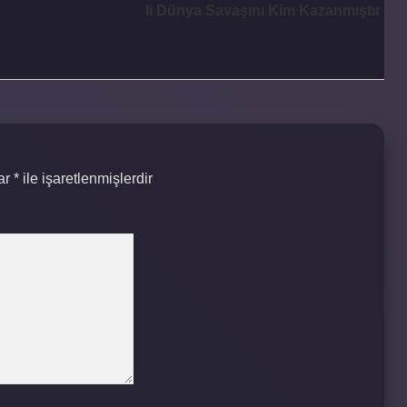
Ii Dünya Savaşını Kim Kazanmıştır
lar
*
ile işaretlenmişlerdir