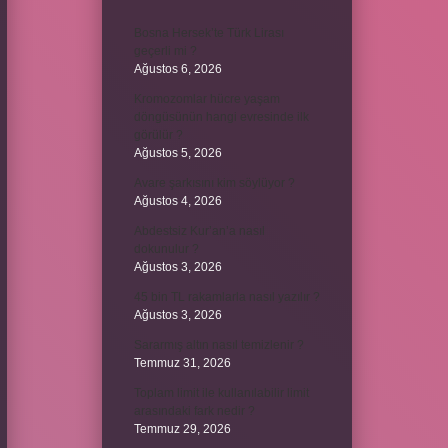
Bosna Hersek’te Türk Lirası
geçerli mi ?
Ağustos 6, 2026
Kromozomlar hücre yaşam
döngüsünün hangi evresinde ilk
görülür ?
Ağustos 5, 2026
Avare şarkısını kim söylüyor ?
Ağustos 4, 2026
Abdestsiz Kur’an’a nasıl
dokunulur ?
Ağustos 3, 2026
45 bin TL rakamlarla nasıl yazılır ?
Ağustos 3, 2026
Sararmış altın nasıl temizlenir ?
Temmuz 31, 2026
Toplam limit ile kullanılabilir limit
arasındaki fark nedir ?
Temmuz 29, 2026