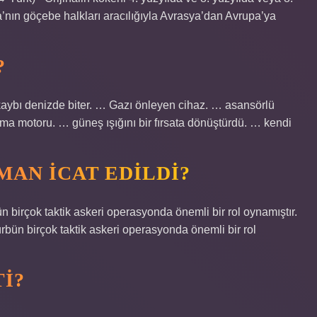
ya’nın göçebe halkları aracılığıyla Avrasya’dan Avrupa’ya
?
öl kaybı denizde biter. … Gazı önleyen cihaz. … asansörlü
ma motoru. … güneş ışığını bir fırsata dönüştürdü. … kendi
MAN ICAT EDILDI?
bün birçok taktik askeri operasyonda önemli bir rol oynamıştır.
dürbün birçok taktik askeri operasyonda önemli bir rol
TI?