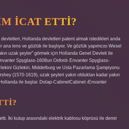
M ICAT ETTI?
evletleri, Hollanda devletleri patent almak istedikleri anda
ir ana lens ve gözlük ile başlıyor. Ve gözlük yapımcısı Wesel
akın uzak şeyler” görmek için Hollanda Genel Devleti ile
›Envanter Spyglass-1608un Oxford› Envanter Spyglass-
 Gizlekini Gizlekin, Middelburg ve Usta Pazarlama Şampiyonu
rshey (1570-1619), uzak şeyleri yakın oldukları kadar yakın
 Hollanda ile başlar. Dolap-CabinetCabinet ›Envanter
TTI?
tti. İki kutup arasındaki elektrik kablosu köprüsü ile demir