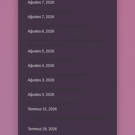
Ağustos 7, 2026
Kestane saça iyi gelir mi ?
Ağustos 7, 2026
Bosna Hersek’te Türk Lirası geçerli mi ?
Ağustos 6, 2026
Kromozomlar hücre yaşam döngüsünün hangi
evresinde ilk görülür ?
Ağustos 5, 2026
Avare şarkısını kim söylüyor ?
Ağustos 4, 2026
Abdestsiz Kur’an’a nasıl dokunulur ?
Ağustos 3, 2026
45 bin TL rakamlarla nasıl yazılır ?
Ağustos 3, 2026
Sararmış altın nasıl temizlenir ?
Temmuz 31, 2026
Toplam limit ile kullanılabilir limit arasındaki fark
nedir ?
Temmuz 29, 2026