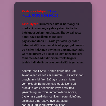
Reklam ve İletişim:
Skype:
live:.cid.575569c608265c69
Yasal Uyarı:
Bu internet sitesi, herhangi bir
marka, kurum veya şahıs şirketi ile hiçbir
bağlantısı bulunmamaktadır. Sitede yalnızca
kendi hazırladığımız makaleler
paylaşılmaktadır. Burada yer alan içerikler
haber niteliği taşımamakta olup, gerçek kurum
ve kişiler hakkında paylaşım yapılmamaktadır.
Gerçek kurum ve kişiler ile isim benzerlikleri
tamamen tesadüfidir. Sitemizdeki bilgiler
taslak halindedir ve tavsiye niteliği taşımazlar.
Sitemiz, 5651 Sayılı Kanun gereğince Bilgi
Teknolojileri ve İletişim Kurumu (BTK) tarafından
onaylanmış bir Yer Sağlayıcı olarak hizmet
vermektedir. Bu nedenle, sitedeki içerikleri
proaktif olarak denetleme veya araştırma
yükümlülüğümüz bulunmamaktadır. Ancak,
üyelerimiz yazdıkları içeriklerin sorumluluğunu
taşımakta olup, siteye üye olarak bu
sorumluluğu kabul etmiş sayılırlar.