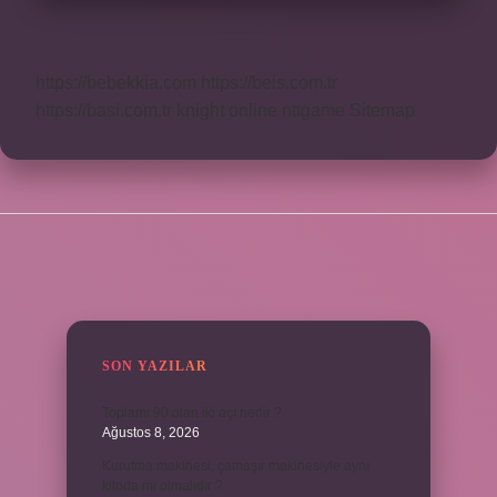
https://bebekkia.com
https://beis.com.tr
https://basi.com.tr
knight online
nttgame
Sitemap
SIDEBAR
SON YAZILAR
Toplamı 90 olan iki açı nedir ?
Ağustos 8, 2026
Kurutma makinesi, çamaşır makinesiyle aynı
kiloda mı olmalıdır ?