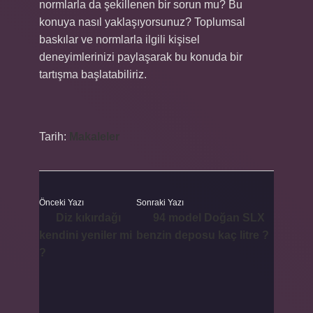
normlarla da şekillenen bir sorun mu? Bu
konuya nasıl yaklaşıyorsunuz? Toplumsal
baskılar ve normlarla ilgili kişisel
deneyimlerinizi paylaşarak bu konuda bir
tartışma başlatabiliriz.
Tarih:
Makaleler
Önceki Yazı
Sonraki Yazı
Diz kıkırdağı
94 model Doğan SLX
kendini yeniler mi
benzin deposu kaç litre ?
?