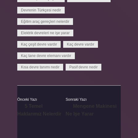
Devrenin Türkçesi nedir
Eğitim araç gereçleri nelerdir
Elektrik devreleri ne işe yarar
Kaç çeşit devre vardır
Kaç devre vardır
Kaç tane devre elemanı vardır
Kısa devre tanımı nedir
Pasif devre nedir
Önceki Yazı
Sonraki Yazı
5 Temel
Mengene Makinesi
Haklarımız Nelerdir
Ne Işe Yarar