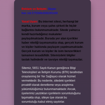
Reklam ve İletişim:
Skype:
live:.cid.575569c608265c69
Yasal Uyarı:
Bu internet sitesi, herhangi bir
marka, kurum veya şahıs şirketi ile hiçbir
bağlantısı bulunmamaktadır. Sitede yalnızca
kendi hazırladığımız makaleler
paylaşılmaktadır. Burada yer alan içerikler
haber niteliği taşımamakta olup, gerçek kurum
ve kişiler hakkında paylaşım yapılmamaktadır.
Gerçek kurum ve kişiler ile isim benzerlikleri
tamamen tesadüfidir. Sitemizdeki bilgiler
taslak halindedir ve tavsiye niteliği taşımazlar.
Sitemiz, 5651 Sayılı Kanun gereğince Bilgi
Teknolojileri ve İletişim Kurumu (BTK) tarafından
onaylanmış bir Yer Sağlayıcı olarak hizmet
vermektedir. Bu nedenle, sitedeki içerikleri
proaktif olarak denetleme veya araştırma
yükümlülüğümüz bulunmamaktadır. Ancak,
üyelerimiz yazdıkları içeriklerin sorumluluğunu
taşımakta olup, siteye üye olarak bu
sorumluluğu kabul etmiş sayılırlar.