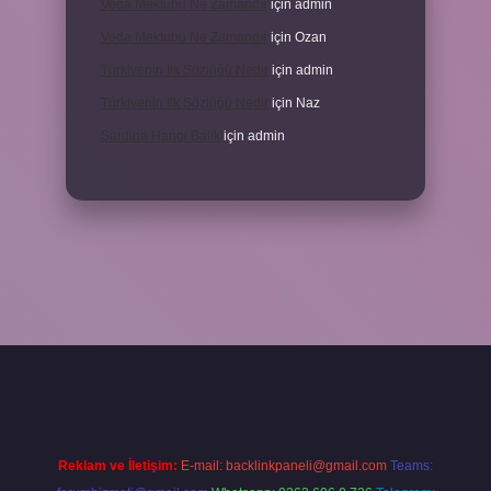
Veda Mektubu Ne Zamandır
için
admin
Veda Mektubu Ne Zamandır
için
Ozan
Türkiyenin Ilk Sözlüğü Nedir
için
admin
Türkiyenin Ilk Sözlüğü Nedir
için
Naz
Sardina Hangi Balık
için
admin
grandoperabet
Reklam ve İletişim:
E-mail:
backlinkpaneli@gmail.com
Teams: