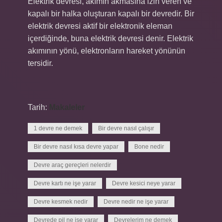
Elektrik devresi, akımın akmasına izin veren ve
kapalı bir halka oluşturan kapalı bir devredir. Bir
elektrik devresi aktif bir elektronik eleman
içerdiğinde, buna elektrik devresi denir. Elektrik
akımının yönü, elektronların hareket yönünün
tersidir.
Tarih:
Makaleler
1 devre ne demek
Bir devre nasıl çalışır
Bir devre nasıl kısa devre yapar
Bone nedir
Devre araç gereçleri nelerdir
Devre kartı ne işe yarar
Devre kesici neye yarar
Devre kesmek nedir
Devre nedir ne işe yarar
Devrede pil ne işe yarar
Devrelerim ne demek