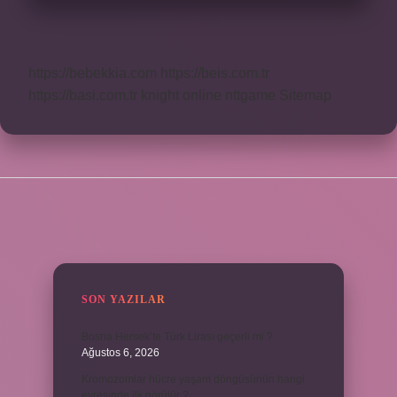
https://bebekkia.com
https://beis.com.tr
https://basi.com.tr
knight online
nttgame
Sitemap
SIDEBAR
SON YAZILAR
Bosna Hersek’te Türk Lirası geçerli mi ?
Ağustos 6, 2026
Kromozomlar hücre yaşam döngüsünün hangi
evresinde ilk görülür ?