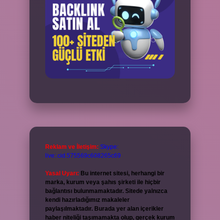
Reklam ve İletişim:
Skype:
live:.cid.575569c608265c69
Yasal Uyarı:
Bu internet sitesi, herhangi bir
marka, kurum veya şahıs şirketi ile hiçbir
bağlantısı bulunmamaktadır. Sitede yalnızca
kendi hazırladığımız makaleler
paylaşılmaktadır. Burada yer alan içerikler
haber niteliği taşımamakta olup, gerçek kurum