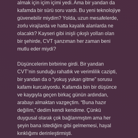
almak için içim içimi yedi. Ama bir yandan da
kafamda bir sürü soru vardı. Bu yeni teknolojiye
güvenebilir miydim? Yolda, uzun mesafelerde,
zorlu virajlarda ve hatta kayalık alanlarda ne
olacaktı? Kayseri gibi inişli çıkışlı yolları olan
bir şehirde, CVT şanzıman her zaman beni
mutlu eder miydi?
Düşüncelerim birbirine girdi. Bir yandan
CVT’nin sunduğu rahatlık ve verimlilik cazipti,
bir yandan da o “yokuş yukarı gitme” sorusu
kafamı kurcalıyordu. Kafamda bin bir düşünce
ve kaygıyla geçen birkaç günün ardından,
arabayı almaktan vazgeçtim. “Buna hazır
değilim,” dedim kendi kendime. Çünkü
duygusal olarak çok bağlanmıştım ama her
şeyin bana istediğim gibi gelmemesi, hayal
kırıklığımı derinleştirmişti.