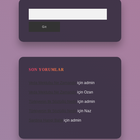
Arama
SON YORUMLAR
Veda Mektubu Ne Zamandır
için
admin
Veda Mektubu Ne Zamandır
için
Ozan
Türkiyenin Ilk Sözlüğü Nedir
için
admin
Türkiyenin Ilk Sözlüğü Nedir
için
Naz
Sardina Hangi Balık
için
admin