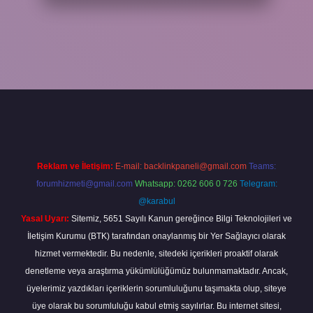
bet
Reklam ve İletişim:
E-mail:
backlinkpaneli@gmail.com
Teams:
forumhizmeti@gmail.com
Whatsapp: 0262 606 0 726
Telegram:
@karabul
Yasal Uyarı:
Sitemiz, 5651 Sayılı Kanun gereğince Bilgi Teknolojileri ve
İletişim Kurumu (BTK) tarafından onaylanmış bir Yer Sağlayıcı olarak
hizmet vermektedir. Bu nedenle, sitedeki içerikleri proaktif olarak
denetleme veya araştırma yükümlülüğümüz bulunmamaktadır. Ancak,
üyelerimiz yazdıkları içeriklerin sorumluluğunu taşımakta olup, siteye
üye olarak bu sorumluluğu kabul etmiş sayılırlar. Bu internet sitesi,