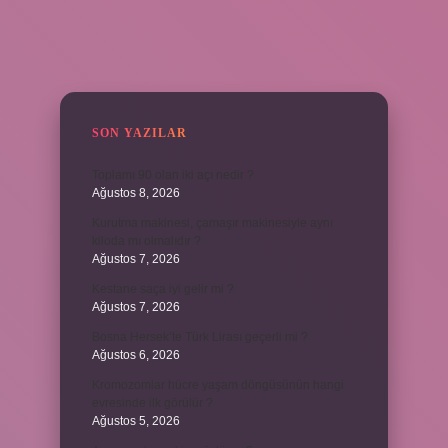
SIDEBAR
SON YAZILAR
Toplamı 90 olan iki açı nedir ?
Ağustos 8, 2026
Kurutma makinesi, çamaşır makinesiyle aynı
kiloda mı olmalıdır ?
Ağustos 7, 2026
Kestane saça iyi gelir mi ?
Ağustos 7, 2026
Bosna Hersek’te Türk Lirası geçerli mi ?
Ağustos 6, 2026
Kromozomlar hücre yaşam döngüsünün hangi
evresinde ilk görülür ?
Ağustos 5, 2026