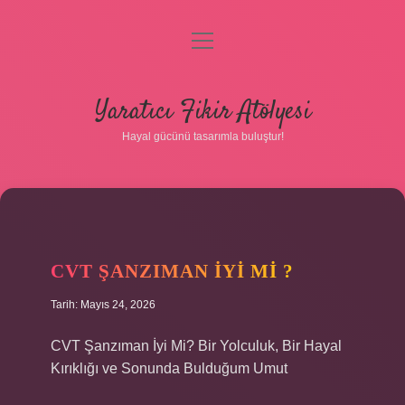
menüyü
aç
Anasayfa
Yaratıcı Fikir Atölyesi
Gizlilik Politikası
Hayal gücünü tasarımla buluştur!
Yasal Uyarı
Hakkımızda
CVT ŞANZIMAN IYI MI ?
Tarih: Mayıs 24, 2026
CVT Şanzıman İyi Mi? Bir Yolculuk, Bir Hayal
Kırıklığı ve Sonunda Bulduğum Umut