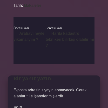
Tarih:
Makaleler
Önceki Yazı
Sonraki Yazı
Arabayı neyle
Harita kadastro
yıkamalıyım ?
teknikeri bilirkişi olabilir mi
?
Bir yanıt yazın
E-posta adresiniz yayınlanmayacak.
Gerekli
alanlar
*
ile işaretlenmişlerdir
Yorum