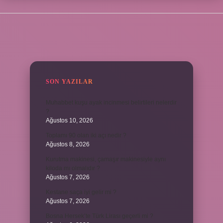
SIDEBAR
SON YAZILAR
Muhabbet kuşu ayak incinmesi belirtileri nelerdir
?
Ağustos 10, 2026
Toplamı 90 olan iki açı nedir ?
Ağustos 8, 2026
Kurutma makinesi, çamaşır makinesiyle aynı
kiloda mı olmalıdır ?
Ağustos 7, 2026
Kestane saça iyi gelir mi ?
Ağustos 7, 2026
Bosna Hersek’te Türk Lirası geçerli mi ?