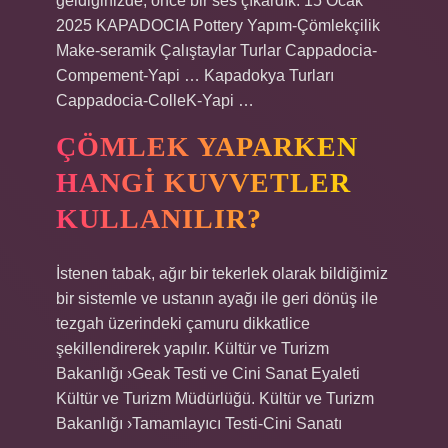
geldiğinizde, önce bir ses çıkardık. 15 Ocak
2025 KAPADOCIA Pottery Yapım-Çömlekçilik
Make-seramik Çalıştaylar Turlar Cappadocia-
Compement-Yapi … Kapadokya Turları
Cappadocia-ColleK-Yapi …
ÇÖMLEK YAPARKEN
HANGI KUVVETLER
KULLANILIR?
İstenen tabak, ağır bir tekerlek olarak bildiğimiz
bir sistemle ve ustanın ayağı ile geri dönüş ile
tezgah üzerindeki çamuru dikkatlice
şekillendirerek yapılır. Kültür ve Turizm
Bakanlığı ›Geak Testi ve Cini Sanat Eyaleti
Kültür ve Turizm Müdürlüğü. Kültür ve Turizm
Bakanlığı ›Tamamlayıcı Testi-Cini Sanatı