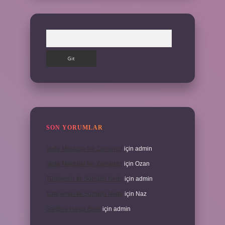
Arama
SON YORUMLAR
Veda Mektubu Ne Zamandır
için
admin
Veda Mektubu Ne Zamandır
için
Ozan
Türkiyenin Ilk Sözlüğü Nedir
için
admin
Türkiyenin Ilk Sözlüğü Nedir
için
Naz
Sardina Hangi Balık
için
admin