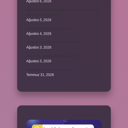
Ağustos 6, 2026
Kromozomlar hücre yaşam döngüsünün hangi
evresinde ilk görülür ?
Ağustos 5, 2026
Avare şarkısını kim söylüyor ?
Ağustos 4, 2026
Abdestsiz Kur’an’a nasıl dokunulur ?
Ağustos 3, 2026
45 bin TL rakamlarla nasıl yazılır ?
Ağustos 3, 2026
Sararmış altın nasıl temizlenir ?
Temmuz 31, 2026