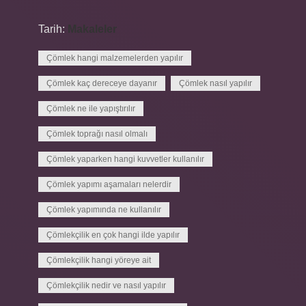
Tarih:
Makaleler
Çömlek hangi malzemelerden yapılır
Çömlek kaç dereceye dayanır
Çömlek nasıl yapılır
Çömlek ne ile yapıştırılır
Çömlek toprağı nasıl olmalı
Çömlek yaparken hangi kuvvetler kullanılır
Çömlek yapımı aşamaları nelerdir
Çömlek yapımında ne kullanılır
Çömlekçilik en çok hangi ilde yapılır
Çömlekçilik hangi yöreye ait
Çömlekçilik nedir ve nasıl yapılır