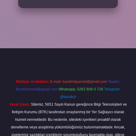
et
Reklam ve İletişim:
E-mail:
backlinkpaneli@gmail.com
Teams:
forumhizmeti@gmail.com
Whatsapp: 0262 606 0 726
Telegram:
@karabul
Yasal Uyarı:
Sitemiz, 5651 Sayılı Kanun gereğince Bilgi Teknolojileri ve
İletişim Kurumu (BTK) tarafından onaylanmış bir Yer Sağlayıcı olarak
hizmet vermektedir. Bu nedenle, sitedeki içerikleri proaktif olarak
denetleme veya araştırma yükümlülüğümüz bulunmamaktadır. Ancak,
üyelerimiz yazdıkları içeriklerin sorumluluğunu taşımakta olup, siteye