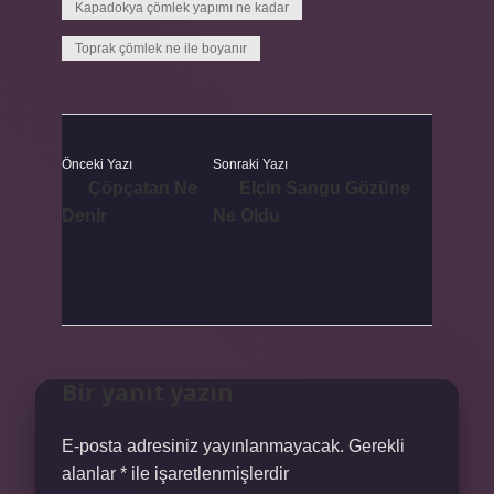
Kapadokya çömlek yapımı ne kadar
Toprak çömlek ne ile boyanır
Önceki Yazı
Sonraki Yazı
Çöpçatan Ne
Elçin Sangu Gözüne
Denir
Ne Oldu
Bir yanıt yazın
E-posta adresiniz yayınlanmayacak.
Gerekli
alanlar
*
ile işaretlenmişlerdir