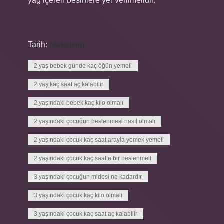
yağ içeren besinlere yer verilmelidir.
Tarih:
Makaleler
2 yaş bebek günde kaç öğün yemeli
2 yaş kaç saat aç kalabilir
2 yaşındaki bebek kaç kilo olmalı
2 yaşındaki çocuğun beslenmesi nasıl olmalı
2 yaşındaki çocuk kaç saat arayla yemek yemeli
2 yaşındaki çocuk kaç saatte bir beslenmeli
3 yaşındaki çocuğun midesi ne kadardır
3 yaşındaki çocuk kaç kilo olmalı
3 yaşındaki çocuk kaç saat aç kalabilir