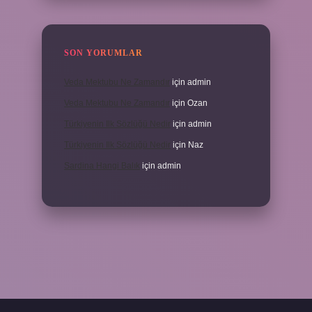
SON YORUMLAR
Veda Mektubu Ne Zamandır
için
admin
Veda Mektubu Ne Zamandır
için
Ozan
Türkiyenin Ilk Sözlüğü Nedir
için
admin
Türkiyenin Ilk Sözlüğü Nedir
için
Naz
Sardina Hangi Balık
için
admin
grandoperabet