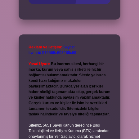
Reklam ve İletişim:
Skype:
live:.cid.575569c608265c69
Yasal Uyarı:
Bu internet sitesi, herhangi bir
marka, kurum veya şahıs şirketi ile hiçbir
bağlantısı bulunmamaktadır. Sitede yalnızca
kendi hazırladığımız makaleler
paylaşılmaktadır. Burada yer alan içerikler
haber niteliği taşımamakta olup, gerçek kurum
ve kişiler hakkında paylaşım yapılmamaktadır.
Gerçek kurum ve kişiler ile isim benzerlikleri
tamamen tesadüfidir. Sitemizdeki bilgiler
taslak halindedir ve tavsiye niteliği taşımazlar.
Sitemiz, 5651 Sayılı Kanun gereğince Bilgi
Teknolojileri ve İletişim Kurumu (BTK) tarafından
onaylanmış bir Yer Sağlayıcı olarak hizmet