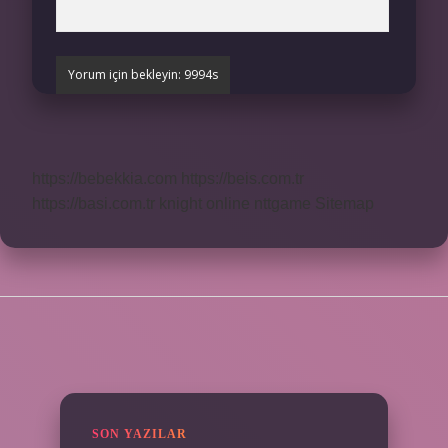
https://bebekkia.com
https://beis.com.tr
https://basi.com.tr
knight online
nttgame
Sitemap
SIDEBAR
SON YAZILAR