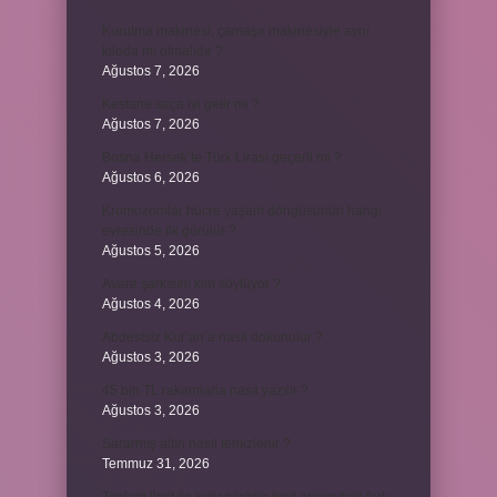
Kurutma makinesi, çamaşır makinesiyle aynı
kiloda mı olmalıdır ?
Ağustos 7, 2026
Kestane saça iyi gelir mi ?
Ağustos 7, 2026
Bosna Hersek’te Türk Lirası geçerli mi ?
Ağustos 6, 2026
Kromozomlar hücre yaşam döngüsünün hangi
evresinde ilk görülür ?
Ağustos 5, 2026
Avare şarkısını kim söylüyor ?
Ağustos 4, 2026
Abdestsiz Kur’an’a nasıl dokunulur ?
Ağustos 3, 2026
45 bin TL rakamlarla nasıl yazılır ?
Ağustos 3, 2026
Sararmış altın nasıl temizlenir ?
Temmuz 31, 2026