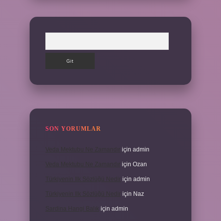
Arama
SON YORUMLAR
Veda Mektubu Ne Zamandır
için
admin
Veda Mektubu Ne Zamandır
için
Ozan
Türkiyenin Ilk Sözlüğü Nedir
için
admin
Türkiyenin Ilk Sözlüğü Nedir
için
Naz
Sardina Hangi Balık
için
admin