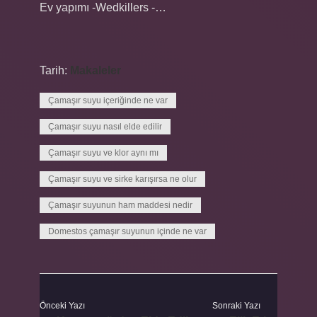
Ev yapımı -Wedkillers -…
Tarih:
Makaleler
Çamaşır suyu içeriğinde ne var
Çamaşır suyu nasıl elde edilir
Çamaşır suyu ve klor aynı mı
Çamaşır suyu ve sirke karışırsa ne olur
Çamaşır suyunun ham maddesi nedir
Domestos çamaşır suyunun içinde ne var
Önceki Yazı
Sonraki Yazı