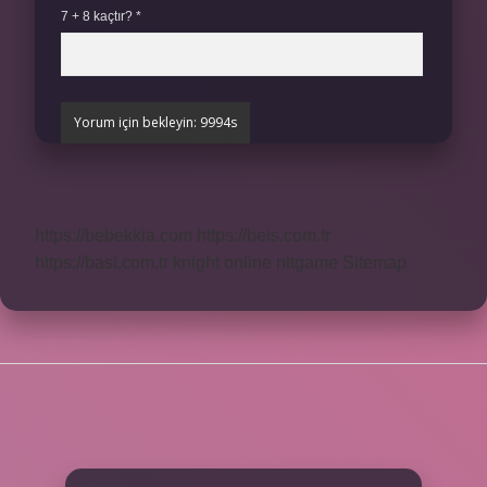
7 + 8 kaçtır?
*
https://bebekkia.com
https://beis.com.tr
https://basi.com.tr
knight online
nttgame
Sitemap
SIDEBAR