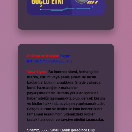
Reklam ve İletişim:
Skype:
live:.cid.575569c608265c69
Yasal Uyarı:
Bu internet sitesi, herhangi bir
marka, kurum veya şahıs şirketi ile hiçbir
bağlantısı bulunmamaktadır. Sitede yalnızca
kendi hazırladığımız makaleler
paylaşılmaktadır. Burada yer alan içerikler
haber niteliği taşımamakta olup, gerçek kurum
ve kişiler hakkında paylaşım yapılmamaktadır.
Gerçek kurum ve kişiler ile isim benzerlikleri
tamamen tesadüfidir. Sitemizdeki bilgiler
taslak halindedir ve tavsiye niteliği taşımazlar.
Sitemiz, 5651 Sayılı Kanun gereğince Bilgi