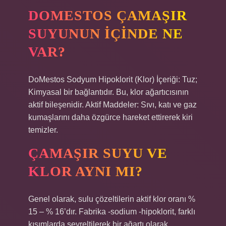
DOMESTOS ÇAMAŞIR
SUYUNUN IÇINDE NE
VAR?
DoMestos Sodyum Hipoklorit (Klor) İçeriği: Tuz;
Kimyasal bir bağlantıdır. Bu, klor ağartıcısının
aktif bileşenidir. Aktif Maddeler: Sıvı, katı ve gaz
kumaşlarını daha özgürce hareket ettirerek kiri
temizler.
ÇAMAŞIR SUYU VE
KLOR AYNI MI?
Genel olarak, sulu çözeltilerin aktif klor oranı %
15 – % 16’dır. Fabrika -sodium -hipoklorit, farklı
kısımlarda seyreltilerek bir ağartı olarak