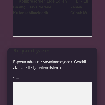
Kompresörden Elde Edilen
Elik Eti
Basınçlı Hava Nerede
Yemek
Kullanılabilmektedir
Günah Mı
Bir yanıt yazın
E-posta adresiniz yayınlanmayacak.
Gerekli
alanlar
*
ile işaretlenmişlerdir
Yorum