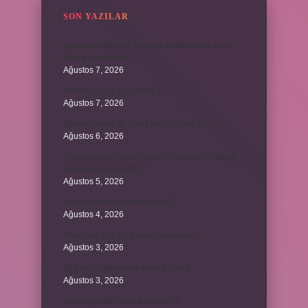
SON YAZILAR
Kurutma makinesi, çamaşır makinesiyle aynı
kiloda mı olmalıdır ?
Ağustos 7, 2026
Kestane saça iyi gelir mi ?
Ağustos 7, 2026
Bosna Hersek’te Türk Lirası geçerli mi ?
Ağustos 6, 2026
Kromozomlar hücre yaşam döngüsünün hangi
evresinde ilk görülür ?
Ağustos 5, 2026
Avare şarkısını kim söylüyor ?
Ağustos 4, 2026
Abdestsiz Kur’an’a nasıl dokunulur ?
Ağustos 3, 2026
45 bin TL rakamlarla nasıl yazılır ?
Ağustos 3, 2026
Sararmış altın nasıl temizlenir ?