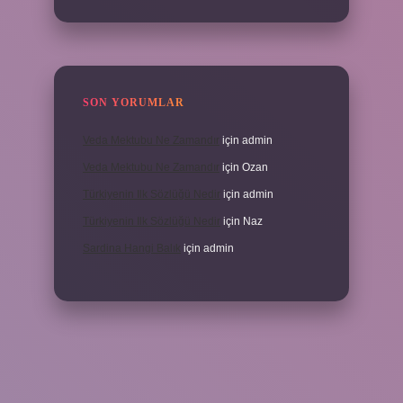
SON YORUMLAR
Veda Mektubu Ne Zamandır
için
admin
Veda Mektubu Ne Zamandır
için
Ozan
Türkiyenin Ilk Sözlüğü Nedir
için
admin
Türkiyenin Ilk Sözlüğü Nedir
için
Naz
Sardina Hangi Balık
için
admin