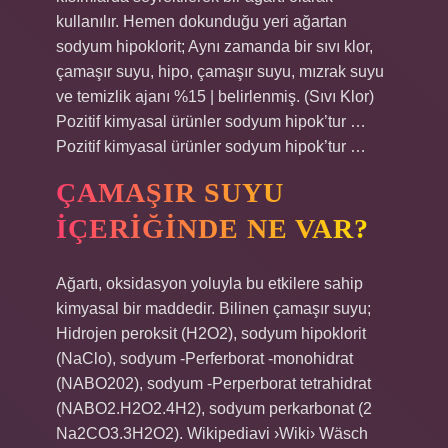
kullanılır. Hemen dokunduğu yeri ağartan
sodyum hipoklorit; Aynı zamanda bir sıvı klor,
çamaşır suyu, hipo, çamaşır suyu, mızrak suyu
ve temizlik ajanı %15 | belirlenmiş. (Sıvı Klor)
Pozitif kimyasal ürünler sodyum hipok’tur …
Pozitif kimyasal ürünler sodyum hipok’tur …
ÇAMAŞIR SUYU
IÇERIĞINDE NE VAR?
Ağartı, oksidasyon yoluyla bu etkilere sahip
kimyasal bir maddedir. Bilinen çamaşır suyu;
Hidrojen peroksit (H2O2), sodyum hipoklorit
(NaClo), sodyum -Perferborat -monohidrat
(NABO202), sodyum -Perperborat tetrahidrat
(NABO2.H2O2.4H2), sodyum perkarbonat (2
Na2CO3.3H2O2). Wikipediavi ›Wiki› Wäsch