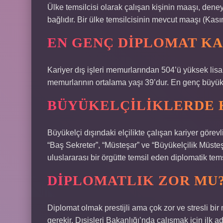
Ülke temsilcisi olarak çalışan kişinin maaşı, deneyi
bağlıdır. Bir ülke temsilcisinin mevcut maaşı (Kası
EN GENÇ DIPLOMAT KA
Kariyer dış işleri memurlarından 504’ü yüksek lisa
memurlarının ortalama yaşı 39’dur. En genç büyük
BÜYÜKELÇILIKLERDE 
Büyükelçi dışındaki elçilikte çalışan kariyer görevl
“Baş Sekreter”, “Müsteşar” ve “Büyükelçilik Müsteşar
uluslararası bir örgütte temsil eden diplomatik temsi
DIPLOMATLIK ZOR MU
Diplomat olmak prestijli ama çok zor ve stresli bir
gerekir. Dışişleri Bakanlığı’nda çalışmak için ilk 