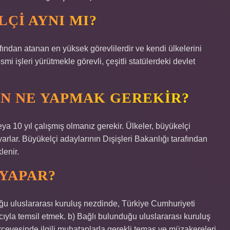
ÇI AYNI MI?
afından atanan en yüksek görevlilerdir ve kendi ülkelerini
smi işleri yürütmekle görevli, çeşitli statülerdeki devlet
N NE YAPMAK GEREKIR?
a 10 yıl çalışmış olmanız gerekir. Ülkeler, büyükelçi
arlar. Büyükelçi adaylarının Dışişleri Bakanlığı tarafından
lenir.
YAPAR?
ğu uluslararası kuruluş nezdinde, Türkiye Cumhuriyeti
cıyla temsil etmek. b) Bağlı bulunduğu uluslararası kuruluş
rçevesinde ilgili muhataplarla gerekli temas ve müzakereleri