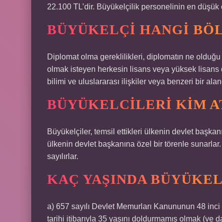
22.100 TL’dir. Büyükelçilik personelinin en düşük
BÜYÜKELÇI HANGI BÖ
Diplomat olma gereklilikleri, diplomatın ne olduğu
olmak isteyen herkesin lisans veya yüksek lisans 
bilimi ve uluslararası ilişkiler veya benzeri bir ala
BÜYÜKELCILERI KIM A
Büyükelçiler, temsil ettikleri ülkenin devlet başka
ülkenin devlet başkanına özel bir törenle sunarl
sayılırlar.
KAÇ YAŞINDA BÜYÜKEL
a) 657 sayılı Devlet Memurları Kanununun 48 inci 
tarihi itibarıyla 35 yaşını doldurmamış olmak (ve