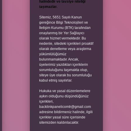
halindedir ve tavsiye niteliği
taşımazlar.
Sitemiz, 5651 Sayılı Kanun
gereğince Bilgi Teknolojileri ve
İletişim Kurumu (BTK) tarafından
onaylanmış bir Yer Sağlayıcı
olarak hizmet vermektedir. Bu
nedenle, sitedeki içerikleri proaktif
olarak denetleme veya araştırma
yükümlülüğümüz
bulunmamaktadır. Ancak,
üyelerimiz yazdıkları içeriklerin
sorumluluğunu taşımakta olup,
siteye üye olarak bu sorumluluğu
kabul etmiş sayılırlar.
Hukuka ve yasal düzenlemelere
aykırı olduğunu düşündüğünüz
içerikleri,
backlinkpanelicomtr@gmail.com
adresine bildirmeniz halinde, ilgili
içerikler yasal süre içerisinde
sitemizden kaldırılacaktır.