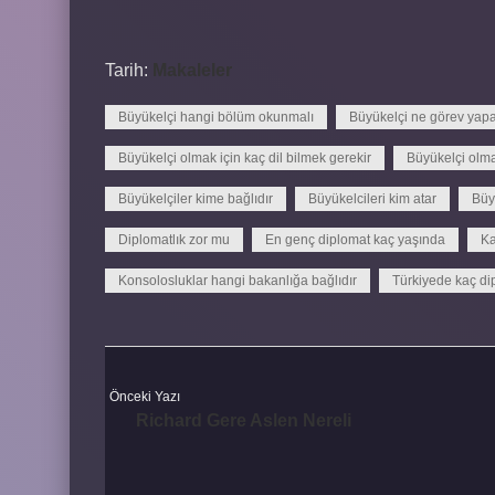
Tarih:
Makaleler
Büyükelçi hangi bölüm okunmalı
Büyükelçi ne görev yap
Büyükelçi olmak için kaç dil bilmek gerekir
Büyükelçi olma
Büyükelçiler kime bağlıdır
Büyükelcileri kim atar
Büyü
Diplomatlık zor mu
En genç diplomat kaç yaşında
Ka
Konsolosluklar hangi bakanlığa bağlıdır
Türkiyede kaç di
Önceki Yazı
Richard Gere Aslen Nereli