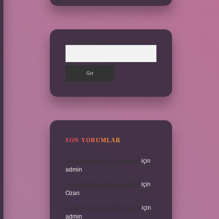
Arama
SON YORUMLAR
Veda Mektubu Ne Zamandır
için
admin
Veda Mektubu Ne Zamandır
için
Ozan
Türkiyenin Ilk Sözlüğü Nedir
için
admin