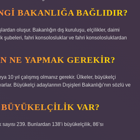
GI BAKANLIĞA BAĞLIDIR?
lardan oluşur. Bakanlığın dış kuruluşu, elçilikler, daimi
uk şubeleri, fahri konsolosluklar ve fahri konsolosluklardan
N NE YAPMAK GEREKIR?
a 10 yıl çalışmış olmanız gerekir. Ülkeler, büyükelçi
arlar. Büyükelçi adaylarının Dışişleri Bakanlığı’nın sözlü ve
 BÜYÜKELÇILIK VAR?
 sayısı 239. Bunlardan 138’i büyükelçilik, 86’sı