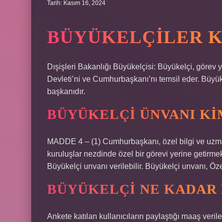
Tarih: Kasım 16, 2024
BÜYÜKELÇILER K
Dışişleri Bakanlığı Büyükelçisi: Büyükelçi, görev 
Devleti’ni ve Cumhurbaşkanı’nı temsil eder. Büyüke
başkanıdır.
BÜYÜKELÇI ÜNVANI KI
MADDE 4 – (1) Cumhurbaşkanı, özel bilgi ve uzman
kuruluşlar nezdinde özel bir görevi yerine getirmek
Büyükelçi unvanı verilebilir. Büyükelçi unvanı, Öze
BÜYÜKELÇI NE KADAR
Ankete katılan kullanıcıların paylaştığı maaş veril