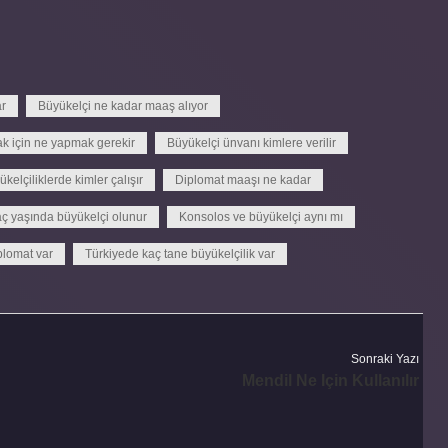
ar
Büyükelçi ne kadar maaş alıyor
k için ne yapmak gerekir
Büyükelçi ünvanı kimlere verilir
kelçiliklerde kimler çalışır
Diplomat maaşı ne kadar
ç yaşında büyükelçi olunur
Konsolos ve büyükelçi aynı mı
plomat var
Türkiyede kaç tane büyükelçilik var
Sonraki Yazı
Mendil Ne Için Kullanılır