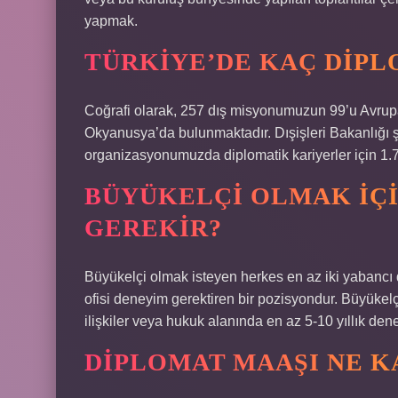
yapmak.
TÜRKIYE’DE KAÇ DIPL
Coğrafi olarak, 257 dış misyonumuzun 99’u Avrupa’
Okyanusya’da bulunmaktadır. Dışişleri Bakanlığı
organizasyonumuzda diplomatik kariyerler için 1.7
BÜYÜKELÇI OLMAK IÇI
GEREKIR?
Büyükelçi olmak isteyen herkes en az iki yabancı d
ofisi deneyim gerektiren bir pozisyondur. Büyükelçi
ilişkiler veya hukuk alanında en az 5-10 yıllık den
DIPLOMAT MAAŞI NE K