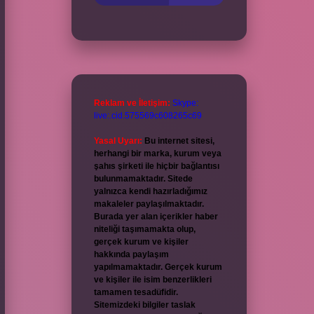
Reklam ve İletişim:
Skype:
live:.cid.575569c608265c69
Yasal Uyarı:
Bu internet sitesi,
herhangi bir marka, kurum veya
şahıs şirketi ile hiçbir bağlantısı
bulunmamaktadır. Sitede
yalnızca kendi hazırladığımız
makaleler paylaşılmaktadır.
Burada yer alan içerikler haber
niteliği taşımamakta olup,
gerçek kurum ve kişiler
hakkında paylaşım
yapılmamaktadır. Gerçek kurum
ve kişiler ile isim benzerlikleri
tamamen tesadüfidir.
Sitemizdeki bilgiler taslak