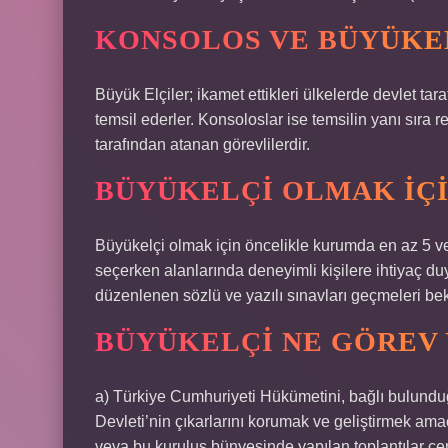
KONSOLOS VE BÜYÜKEL
Büyük Elçiler; ikamet ettikleri ülkelerde devlet tar
temsil ederler. Konsoloslar ise temsilin yanı sıra re
tarafından atanan görevlilerdir.
BÜYÜKELÇI OLMAK IÇI
Büyükelçi olmak için öncelikle kurumda en az 5 vey
seçerken alanlarında deneyimli kişilere ihtiyaç duy
düzenlenen sözlü ve yazılı sınavları geçmeleri bek
BÜYÜKELÇI NE GÖREV 
a) Türkiye Cumhuriyeti Hükümetini, bağlı bulundu
Devleti’nin çıkarlarını korumak ve geliştirmek ama
veya bu kuruluş bünyesinde yapılan toplantılar çe