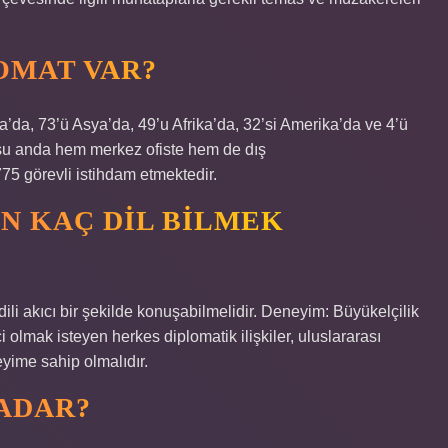
OMAT VAR?
da, 73’ü Asya’da, 49’u Afrika’da, 32’si Amerika’da ve 4’ü
 şu anda hem merkez ofiste hem de dış
75 görevli istihdam etmektedir.
N KAÇ DIL BILMEK
ili akıcı bir şekilde konuşabilmelidir. Deneyim: Büyükelçilik
 olmak isteyen herkes diplomatik ilişkiler, uluslararası
eyime sahip olmalıdır.
ADAR?