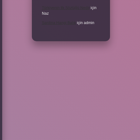
Türkiyenin Ilk Sözlüğü Nedir
için
Naz
Sardina Hangi Balık
için
admin