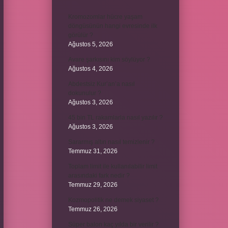
Kromozomlar hücre yaşam
döngüsünün hangi evresinde ilk
görülür ?
Ağustos 5, 2026
Avare şarkısını kim söylüyor ?
Ağustos 4, 2026
Abdestsiz Kur’an’a nasıl
dokunulur ?
Ağustos 3, 2026
45 bin TL rakamlarla nasıl yazılır ?
Ağustos 3, 2026
Sararmış altın nasıl temizlenir ?
Temmuz 31, 2026
Toplam limit ile kullanılabilir limit
arasındaki fark nedir ?
Temmuz 29, 2026
Kozmopolitik ne demek siyaset ?
Temmuz 26, 2026
Süper balon kaç yılda bir verilir ?