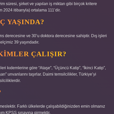
m süresi, şirket ve yapılan iş miktarı gibi birçok kritere
m 2024 itibarıyla) ortalama 111’dir.
Ç YAŞINDA?
ns derecesine ve 30’u doktora derecesine sahiptir. Dış işleri
elçimiz 39 yaşındadır.
KIMLER ÇALIŞIR?
ileri kıdemlerine göre “Ataşe”, “Üçüncü Katip”, “İkinci Katip”,
ı” unvanlarını taşırlar. Daimi temsilcilikler, Türkiye’yi
lciliklerdir.
?
 meslektir. Farklı ülkelerde çalışabildiğinizden emin olmanız
adım KPSS sınavına girmektir.