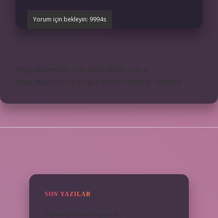
https://bebekkia.com
https://beis.com.tr
https://basi.com.tr
knight online
nttgame
Sitemap
SIDEBAR
SON YAZILAR
Toplamı 90 olan iki açı nedir ?