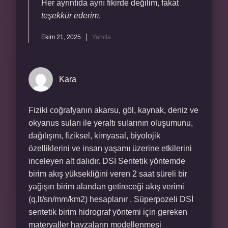
Her ayrıntıda aynı fikirde değilim, fakat
teşekkür ederim
.
Ekim 21, 2025
Yanıtla
Kara
Fiziki coğrafyanın akarsu, göl, kaynak, deniz ve
okyanus suları ile yeraltı sularının oluşumunu,
dağılışını, fiziksel, kimyasal, biyolojik
özelliklerini ve insan yaşamı üzerine etkilerini
inceleyen alt dalıdır. DSİ Sentetik yöntemde
birim akış yüksekliğini veren 2 saat süreli bir
yağışın birim alandan getireceği akış verimi
(q,lt/sn/mm/km2) hesaplanır . Süperpozeli DSİ
sentetik birim hidrograf yöntemi için gereken
materyaller havzaların modellenmesi