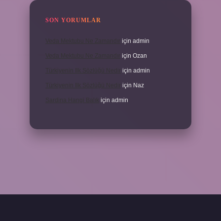
SON YORUMLAR
Veda Mektubu Ne Zamandır
için
admin
Veda Mektubu Ne Zamandır
için
Ozan
Türkiyenin Ilk Sözlüğü Nedir
için
admin
Türkiyenin Ilk Sözlüğü Nedir
için
Naz
Sardina Hangi Balık
için
admin