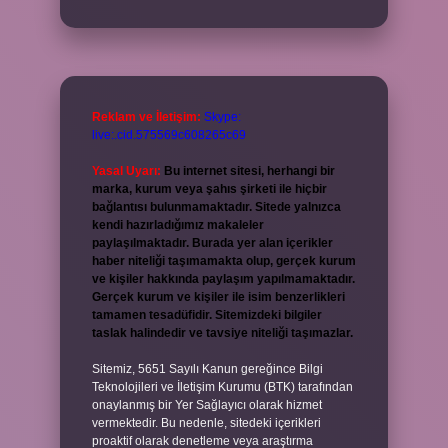
Reklam ve İletişim:
Skype:
live:.cid.575569c608265c69
Yasal Uyarı:
Bu internet sitesi, herhangi bir
marka, kurum veya şahıs şirketi ile hiçbir
bağlantısı bulunmamaktadır. Sitede yalnızca
kendi hazırladığımız makaleler
paylaşılmaktadır. Burada yer alan içerikler
haber niteliği taşımamakta olup, gerçek kurum
ve kişiler hakkında paylaşım yapılmamaktadır.
Gerçek kurum ve kişiler ile isim benzerlikleri
tamamen tesadüfidir. Sitemizdeki bilgiler
taslak halindedir ve tavsiye niteliği taşımazlar.
Sitemiz, 5651 Sayılı Kanun gereğince Bilgi
Teknolojileri ve İletişim Kurumu (BTK) tarafından
onaylanmış bir Yer Sağlayıcı olarak hizmet
vermektedir. Bu nedenle, sitedeki içerikleri
proaktif olarak denetleme veya araştırma