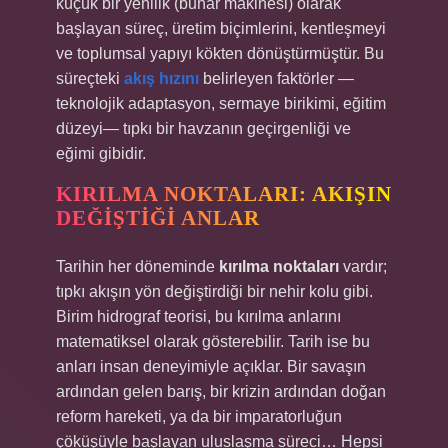
küçük bir yenilik (buhar makinesi) olarak
başlayan süreç, üretim biçimlerini, kentleşmeyi
ve toplumsal yapıyı kökten dönüştürmüştür. Bu
süreçteki
akış hızını
belirleyen faktörler —
teknolojik adaptasyon, sermaye birikimi, eğitim
düzeyi— tıpkı bir havzanın geçirgenliği ve
eğimi gibidir.
KIRILMA NOKTALARI: AKIŞIN
DEĞIŞTIĞI ANLAR
Tarihin her döneminde
kırılma noktaları
vardır;
tıpkı akışın yön değiştirdiği bir nehir kolu gibi.
Birim hidrograf teorisi, bu kırılma anlarını
matematiksel olarak gösterebilir. Tarih ise bu
anları insan deneyimiyle açıklar. Bir savaşın
ardından gelen barış, bir krizin ardından doğan
reform hareketi, ya da bir imparatorluğun
çöküşüyle başlayan uluslaşma süreci… Hepsi