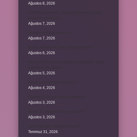
Ağustos 8, 2026
Kurutma makinesi, çamaşır makinesiyle aynı
kiloda mı olmalıdır ?
Ağustos 7, 2026
Kestane saça iyi gelir mi ?
Ağustos 7, 2026
Bosna Hersek’te Türk Lirası geçerli mi ?
Ağustos 6, 2026
Kromozomlar hücre yaşam döngüsünün hangi
evresinde ilk görülür ?
Ağustos 5, 2026
Avare şarkısını kim söylüyor ?
Ağustos 4, 2026
Abdestsiz Kur’an’a nasıl dokunulur ?
Ağustos 3, 2026
45 bin TL rakamlarla nasıl yazılır ?
Ağustos 3, 2026
Sararmış altın nasıl temizlenir ?
Temmuz 31, 2026