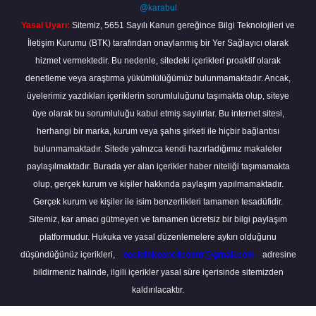
@karabul
Yasal Uyarı:
Sitemiz, 5651 Sayılı Kanun gereğince Bilgi Teknolojileri ve
İletişim Kurumu (BTK) tarafından onaylanmış bir Yer Sağlayıcı olarak
hizmet vermektedir. Bu nedenle, sitedeki içerikleri proaktif olarak
denetleme veya araştırma yükümlülüğümüz bulunmamaktadır. Ancak,
üyelerimiz yazdıkları içeriklerin sorumluluğunu taşımakta olup, siteye
üye olarak bu sorumluluğu kabul etmiş sayılırlar. Bu internet sitesi,
herhangi bir marka, kurum veya şahıs şirketi ile hiçbir bağlantısı
bulunmamaktadır. Sitede yalnızca kendi hazırladığımız makaleler
paylaşılmaktadır. Burada yer alan içerikler haber niteliği taşımamakta
olup, gerçek kurum ve kişiler hakkında paylaşım yapılmamaktadır.
Gerçek kurum ve kişiler ile isim benzerlikleri tamamen tesadüfidir.
Sitemiz, kar amacı gütmeyen ve tamamen ücretsiz bir bilgi paylaşım
platformudur. Hukuka ve yasal düzenlemelere aykırı olduğunu
düşündüğünüz içerikleri,
backlinkpanelicomtr@gmail.com
adresine
bildirmeniz halinde, ilgili içerikler yasal süre içerisinde sitemizden
kaldırılacaktır.