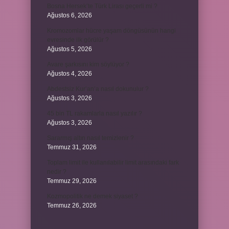
Bosna Hersek’te Türk Lirası geçerli mi ?
Ağustos 6, 2026
Kromozomlar hücre yaşam döngüsünün hangi
evresinde ilk görülür ?
Ağustos 5, 2026
Avare şarkısını kim söylüyor ?
Ağustos 4, 2026
Abdestsiz Kur’an’a nasıl dokunulur ?
Ağustos 3, 2026
45 bin TL rakamlarla nasıl yazılır ?
Ağustos 3, 2026
Sararmış altın nasıl temizlenir ?
Temmuz 31, 2026
Toplam limit ile kullanılabilir limit arasındaki fark
nedir ?
Temmuz 29, 2026
Kozmopolitik ne demek siyaset ?
Temmuz 26, 2026