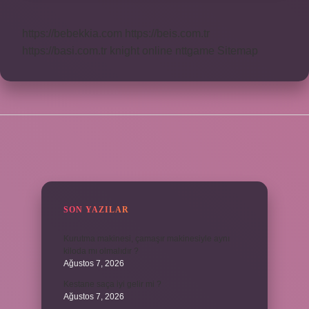
https://bebekkia.com
https://beis.com.tr
https://basi.com.tr
knight online
nttgame
Sitemap
SIDEBAR
SON YAZILAR
Kurutma makinesi, çamaşır makinesiyle aynı
kiloda mı olmalıdır ?
Ağustos 7, 2026
Kestane saça iyi gelir mi ?
Ağustos 7, 2026