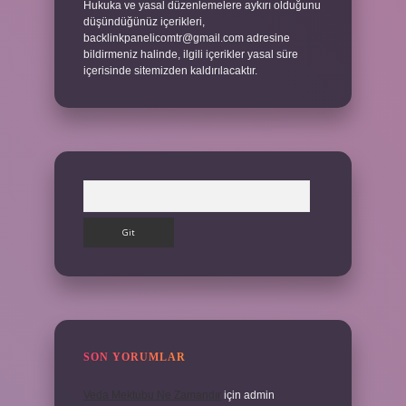
Hukuka ve yasal düzenlemelere aykırı olduğunu
düşündüğünüz içerikleri,
backlinkpanelicomtr@gmail.com
adresine
bildirmeniz halinde, ilgili içerikler yasal süre
içerisinde sitemizden kaldırılacaktır.
Arama
SON YORUMLAR
Veda Mektubu Ne Zamandır
için
admin