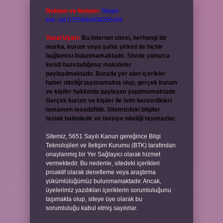
Reklam ve İletişim:
Skype:
live:.cid.575569c608265c69
Yasal Uyarı:
Bu internet sitesi, herhangi bir
marka, kurum veya şahıs şirketi ile hiçbir
bağlantısı bulunmamaktadır. Sitede yalnızca
kendi hazırladığımız makaleler
paylaşılmaktadır. Burada yer alan içerikler
haber niteliği taşımamakta olup, gerçek kurum
ve kişiler hakkında paylaşım yapılmamaktadır.
Gerçek kurum ve kişiler ile isim benzerlikleri
tamamen tesadüfidir. Sitemizdeki bilgiler
taslak halindedir ve tavsiye niteliği taşımazlar.
Sitemiz, 5651 Sayılı Kanun gereğince Bilgi
Teknolojileri ve İletişim Kurumu (BTK) tarafından
onaylanmış bir Yer Sağlayıcı olarak hizmet
vermektedir. Bu nedenle, sitedeki içerikleri
proaktif olarak denetleme veya araştırma
yükümlülüğümüz bulunmamaktadır. Ancak,
üyelerimiz yazdıkları içeriklerin sorumluluğunu
taşımakta olup, siteye üye olarak bu
sorumluluğu kabul etmiş sayılırlar.