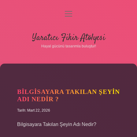
menüyü
aç
Anasayfa
Yaratıcı Fikir Atölyesi
Gizlilik Politikası
Hayal gücünü tasarımla buluştur!
Yasal Uyarı
Hakkımızda
BILGISAYARA TAKILAN ŞEYIN
ADI NEDIR ?
Tarih: Mart 22, 2026
Bilgisayara Takılan Şeyin Adı Nedir?