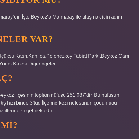
aray’dır. İşte Beykoz’a Marmaray ile ulaşmak için adım
NELER VAR?
Küçüksu Kasrı.Kanlıca.Polonezköy Tabiat Parkı.Beykoz Cam
Yoros Kalesi.Diğer öğeler…
AÇ?
eykoz ilçesinin toplam nüfusu 251.087’dir. Bu nüfusun
tış hızı binde 3’tür. İlçe merkezi nüfusunun çoğunluğu
iz illerinden gelmektedir.
 MI?