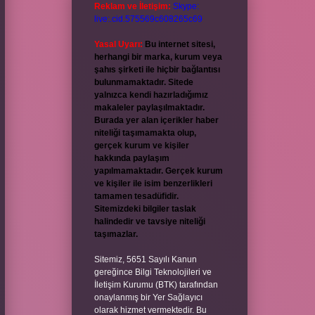
Reklam ve İletişim:
Skype:
live:.cid.575569c608265c69
Yasal Uyarı:
Bu internet sitesi,
herhangi bir marka, kurum veya
şahıs şirketi ile hiçbir bağlantısı
bulunmamaktadır. Sitede
yalnızca kendi hazırladığımız
makaleler paylaşılmaktadır.
Burada yer alan içerikler haber
niteliği taşımamakta olup,
gerçek kurum ve kişiler
hakkında paylaşım
yapılmamaktadır. Gerçek kurum
ve kişiler ile isim benzerlikleri
tamamen tesadüfidir.
Sitemizdeki bilgiler taslak
halindedir ve tavsiye niteliği
taşımazlar.
Sitemiz, 5651 Sayılı Kanun
gereğince Bilgi Teknolojileri ve
İletişim Kurumu (BTK) tarafından
onaylanmış bir Yer Sağlayıcı
olarak hizmet vermektedir. Bu