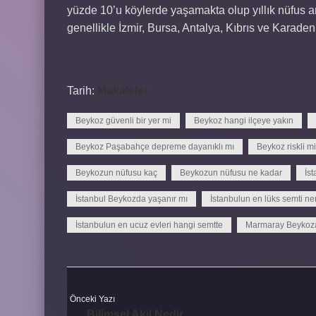
yüzde 10’u köylerde yaşamakta olup yıllık nüfus ar
genellikle İzmir, Bursa, Antalya, Kıbrıs ve Karaden
Tarih:
Makaleler
Beykoz güvenli bir yer mi
Beykoz hangi ilçeye yakın
Beykoz Paşabahçe depreme dayanıklı mı
Beykoz riskli mi
Beykozun nüfusu kaç
Beykozun nüfusu ne kadar
İs
İstanbul Beykozda yaşanır mı
İstanbulun en lüks semti ne
İstanbulun en ucuz evleri hangi semtte
Marmaray Beykoza
Önceki Yazı
Bilimsel Akıl Nedir