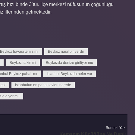
tış hızı binde 3’tür. İlçe merkezi nüfusunun çoğunluğu
iz illerinden gelmektedir.
Beykoz havası temiz mi
Beykoz nasıl bir yerdir
Beykoz sakin mi
Beykozda denize giriliyor mu
tanbul Beykoz pahalı mı
İstanbul Beykozda neler var
resi
İstanbulun en pahalı evleri nerede
 gidiyor mu
Sonraki Yazı
Kemanın Küçüğüne Ne Denir