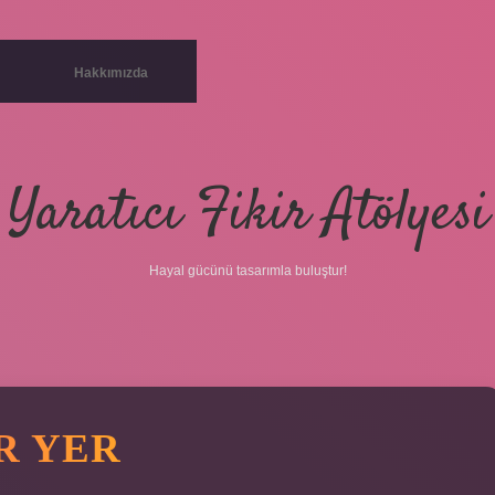
Hakkımızda
Yaratıcı Fikir Atölyesi
Hayal gücünü tasarımla buluştur!
R YER