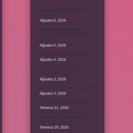
Bosna Hersek’te Türk Lirası
geçerli mi ?
Ağustos 6, 2026
Kromozomlar hücre yaşam
döngüsünün hangi evresinde ilk
görülür ?
Ağustos 5, 2026
Avare şarkısını kim söylüyor ?
Ağustos 4, 2026
Abdestsiz Kur’an’a nasıl
dokunulur ?
Ağustos 3, 2026
45 bin TL rakamlarla nasıl yazılır ?
Ağustos 3, 2026
Sararmış altın nasıl temizlenir ?
Temmuz 31, 2026
Toplam limit ile kullanılabilir limit
arasındaki fark nedir ?
Temmuz 29, 2026