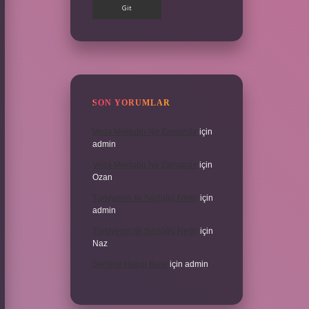
SON YORUMLAR
Veda Mektubu Ne Zamandır
için
admin
Veda Mektubu Ne Zamandır
için
Ozan
Türkiyenin Ilk Sözlüğü Nedir
için
admin
Türkiyenin Ilk Sözlüğü Nedir
için
Naz
Sardina Hangi Balık
için
admin