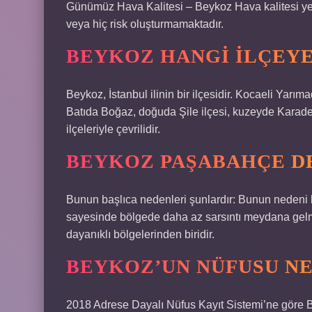
Günümüz Hava Kalitesi – Beykoz Hava kalitesi yeter
veya hiç risk oluşturmamaktadır.
BEYKOZ HANGI ILÇEYE
Beykoz, İstanbul ilinin bir ilçesidir. Kocaeli Yarı
Batıda Boğaz, doğuda Şile ilçesi, kuzeyde Kara
ilçeleriyle çevrilidir.
BEYKOZ PAŞABAHÇE DE
Bunun başlıca nedenleri şunlardır: Bunun nedeni 
sayesinde bölgede daha az sarsıntı meydana gelme
dayanıklı bölgelerinden biridir.
BEYKOZ’UN NÜFUSU N
2018 Adrese Dayalı Nüfus Kayıt Sistemi’ne göre B