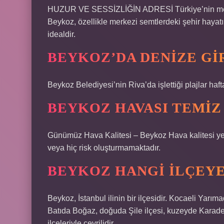
HUZUR VE SESSİZLİĞİN ADRESİ Türkiye’nin metro
Beykoz, özellikle merkezi semtlerdeki şehir hayat
idealdir.
BEYKOZ’DA DENIZE GI
Beykoz Belediyesi’nin Riva’da işlettiği plajlar haf
BEYKOZ HAVASI TEMIZ
Günümüz Hava Kalitesi – Beykoz Hava kalitesi yeter
veya hiç risk oluşturmamaktadır.
BEYKOZ HANGI ILÇEYE
Beykoz, İstanbul ilinin bir ilçesidir. Kocaeli Yarı
Batıda Boğaz, doğuda Şile ilçesi, kuzeyde Kara
ilçeleriyle çevrilidir.