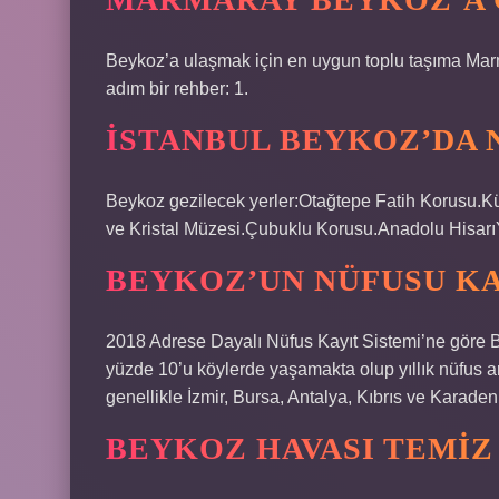
Beykoz’a ulaşmak için en uygun toplu taşıma Marm
adım bir rehber: 1.
İSTANBUL BEYKOZ’DA 
Beykoz gezilecek yerler:Otağtepe Fatih Korusu.
ve Kristal Müzesi.Çubuklu Korusu.Anadolu Hisarı
BEYKOZ’UN NÜFUSU K
2018 Adrese Dayalı Nüfus Kayıt Sistemi’ne göre B
yüzde 10’u köylerde yaşamakta olup yıllık nüfus ar
genellikle İzmir, Bursa, Antalya, Kıbrıs ve Karaden
BEYKOZ HAVASI TEMIZ