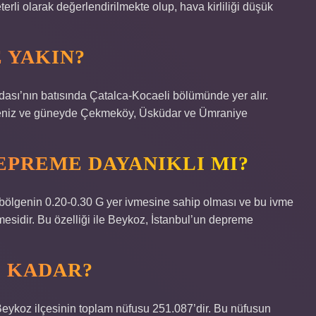
li olarak değerlendirilmekte olup, hava kirliliği düşük
 YAKIN?
madası’nın batısında Çatalca-Kocaeli bölümünde yer alır.
deniz ve güneyde Çekmeköy, Üsküdar ve Ümraniye
PREME DAYANIKLI MI?
bölgenin 0.20-0.30 G yer ivmesine sahip olması ve bu ivme
sidir. Bu özelliği ile Beykoz, İstanbul’un depreme
E KADAR?
eykoz ilçesinin toplam nüfusu 251.087’dir. Bu nüfusun