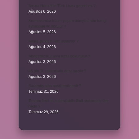
Bosna Hersek’te Türk Lirası geçerli mi ?
Ağustos 6, 2026
Kromozomlar hücre yaşam döngüsünün hangi
evresinde ilk görülür ?
Ağustos 5, 2026
Avare şarkısını kim söylüyor ?
Ağustos 4, 2026
Abdestsiz Kur’an’a nasıl dokunulur ?
Ağustos 3, 2026
45 bin TL rakamlarla nasıl yazılır ?
Ağustos 3, 2026
Sararmış altın nasıl temizlenir ?
Temmuz 31, 2026
Toplam limit ile kullanılabilir limit arasındaki fark
nedir ?
Temmuz 29, 2026