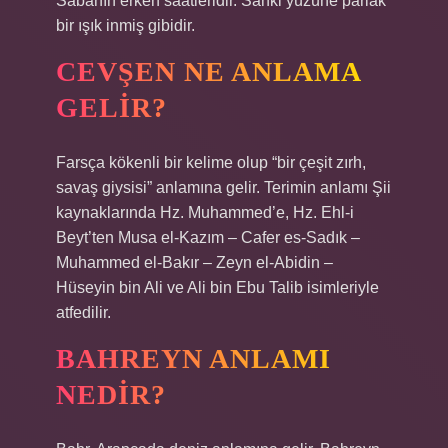
Sabahın erken saatleridir. Sanki yüzüne parlak
bir ışık inmiş gibidir.
CEVŞEN NE ANLAMA
GELIR?
Farsça kökenli bir kelime olup “bir çeşit zırh,
savaş giysisi” anlamına gelir. Terimin anlamı Şii
kaynaklarında Hz. Muhammed’e, Hz. Ehl-i
Beyt’ten Musa el-Kazım – Cafer es-Sadık –
Muhammed el-Bakır – Zeyn el-Abidin –
Hüseyin bin Ali ve Ali bin Ebu Talib isimleriyle
atfedilir.
BAHREYN ANLAMI
NEDIR?