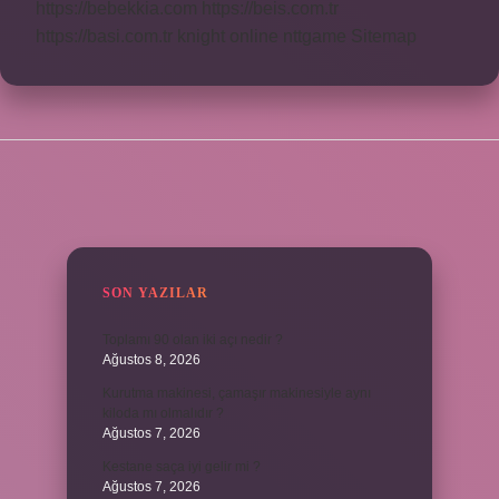
https://bebekkia.com
https://beis.com.tr
https://basi.com.tr
knight online
nttgame
Sitemap
SIDEBAR
SON YAZILAR
Toplamı 90 olan iki açı nedir ?
Ağustos 8, 2026
Kurutma makinesi, çamaşır makinesiyle aynı
kiloda mı olmalıdır ?
Ağustos 7, 2026
Kestane saça iyi gelir mi ?
Ağustos 7, 2026