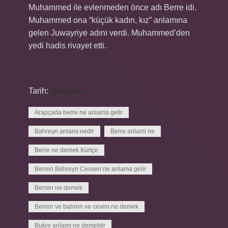
Muhammed ile evlenmeden önce adı Berre idi.
Muhammed ona “küçük kadın, kız” anlamına
gelen Juwayriye adını verdi. Muhammed’den
yedi hadis rivayet etti.
Tarih:
Makaleler
Arapçada berre ne anlama gelir
Bahreyn anlamı nedir
Berre anlami ne
Berre ne demek Kürtçe
Berren Bahreyn Cevsen ne anlama gelir
Berren ne demek
Berren ve bahren ve ceven ne demek
Bukre anlamı ne demektir