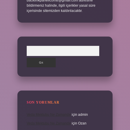
backlinkpanelicomtr@gmail.com
adresine
bildirmeniz halinde, ilgili içerikler yasal süre
içerisinde sitemizden kaldırılacaktır.
Arama
SON YORUMLAR
Veda Mektubu Ne Zamandır
için
admin
Veda Mektubu Ne Zamandır
için
Ozan