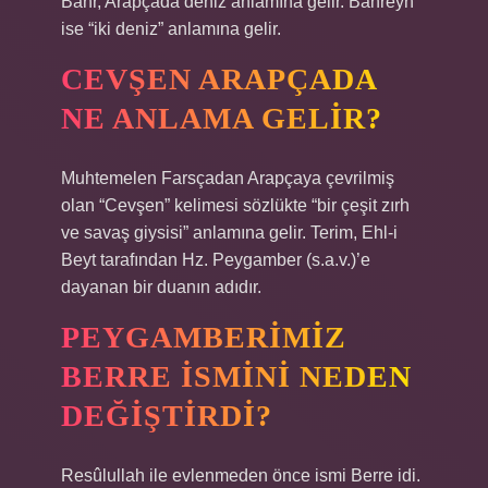
Bahr, Arapçada deniz anlamına gelir. Bahreyn
ise “iki deniz” anlamına gelir.
CEVŞEN ARAPÇADA
NE ANLAMA GELIR?
Muhtemelen Farsçadan Arapçaya çevrilmiş
olan “Cevşen” kelimesi sözlükte “bir çeşit zırh
ve savaş giysisi” anlamına gelir. Terim, Ehl-i
Beyt tarafından Hz. Peygamber (s.a.v.)’e
dayanan bir duanın adıdır.
PEYGAMBERIMIZ
BERRE ISMINI NEDEN
DEĞIŞTIRDI?
Resûlullah ile evlenmeden önce ismi Berre idi.