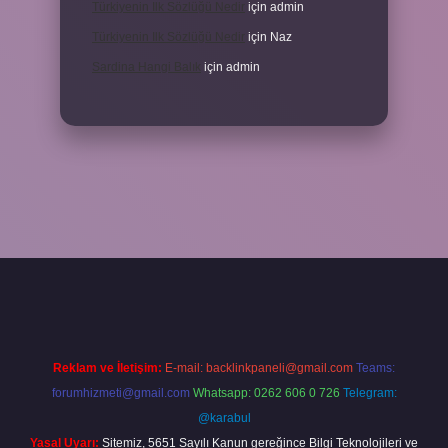
Türkiyenin Ilk Sözlüğü Nedir
için
admin
Türkiyenin Ilk Sözlüğü Nedir
için
Naz
Sardina Hangi Balık
için
admin
doperabet
Reklam ve İletişim:
E-mail:
backlinkpaneli@gmail.com
Teams:
forumhizmeti@gmail.com
Whatsapp: 0262 606 0 726
Telegram:
@karabul
Yasal Uyarı:
Sitemiz, 5651 Sayılı Kanun gereğince Bilgi Teknolojileri ve