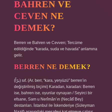
BAHREN VE
CEVEN NE
DEMEK?
Berren ve Bahren ve Cevven; Tercüme
edildiğinde “karada, suda ve havada” anlamına
gelir.
BERREN NE DEMEK?
(ﺑﺮّﺍً) sıf. (Ar. berr, “kara, yeryüzü” berren’in
değiştirilmiş biçimi) Karadan, karadan: Berren
ise, bahren ise, oyunlar oynayan / Seyirci bir
efsane, Sam u Nerîmân’ın (Necâtî Bey)
destanları. İstanbul ile İskenderiye (Süleyman
Nazif) arasındaki mesafeyi kat etmeye çalışır.