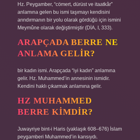
Hz. Peygamber, “cömert, dürüst ve itaatkâr”
anlamına gelen bu ismi taşımayı kendisini
arındırmanın bir yolu olarak gördüğü için ismini
Meymûne olarak değiştirmiştir (DİA, I, 333).
ARAPÇADA BERRE NE
ANLAMA GELIR?
bir kadın ismi. Arapçada “iyi kadın” anlamına
gelir. Hz. Muhammed’in annesinin ismidir.
Kendini haklı çıkarmak anlamına gelir.
HZ MUHAMMED
BERRE KIMDIR?
Juwayriye bint-i Haris (yaklaşık 608–676) İslam
peygamberi Muhammed’in karısıydı.