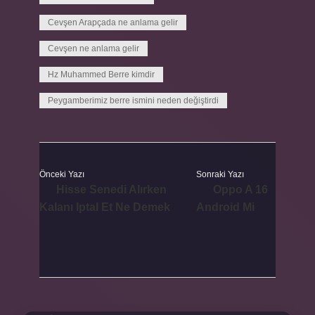
Cevşen Arapçada ne anlama gelir
Cevşen ne anlama gelir
Hz Muhammed Berre kimdir
Peygamberimiz berre ismini neden değiştirdi
Önceki Yazı
Sonraki Yazı
Hisse Senedi Alırken
Oppo A 16
Kalanı Iptal Et Ne Demek
Android Mi