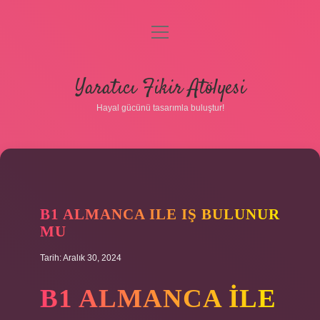
menüyü
aç
Anasayfa
Yaratıcı Fikir Atölyesi
Gizlilik Politikası
Hayal gücünü tasarımla buluştur!
Yasal Uyarı
Hakkımızda
B1 ALMANCA ILE IŞ BULUNUR
MU
Tarih: Aralık 30, 2024
B1 ALMANCA ILE