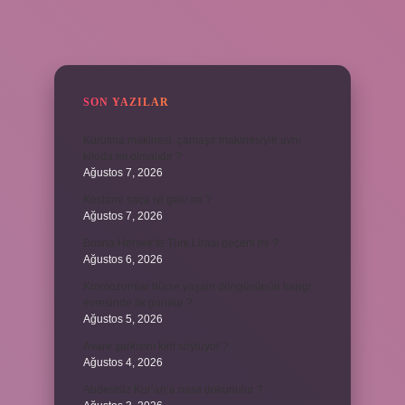
SIDEBAR
SON YAZILAR
Kurutma makinesi, çamaşır makinesiyle aynı
kiloda mı olmalıdır ?
Ağustos 7, 2026
Kestane saça iyi gelir mi ?
Ağustos 7, 2026
Bosna Hersek’te Türk Lirası geçerli mi ?
Ağustos 6, 2026
Kromozomlar hücre yaşam döngüsünün hangi
evresinde ilk görülür ?
Ağustos 5, 2026
Avare şarkısını kim söylüyor ?
Ağustos 4, 2026
Abdestsiz Kur’an’a nasıl dokunulur ?