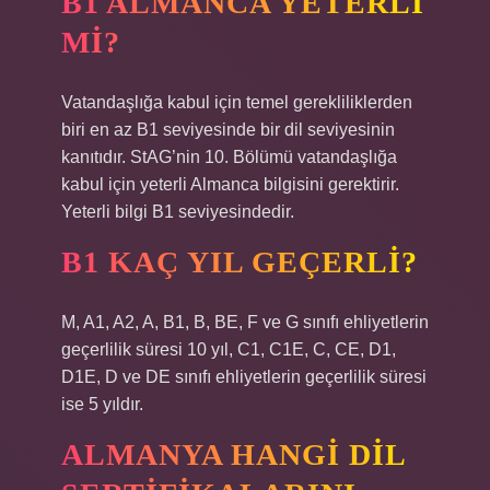
B1 ALMANCA YETERLI
MI?
Vatandaşlığa kabul için temel gerekliliklerden
biri en az B1 seviyesinde bir dil seviyesinin
kanıtıdır. StAG’nin 10. Bölümü vatandaşlığa
kabul için yeterli Almanca bilgisini gerektirir.
Yeterli bilgi B1 seviyesindedir.
B1 KAÇ YIL GEÇERLI?
M, A1, A2, A, B1, B, BE, F ve G sınıfı ehliyetlerin
geçerlilik süresi 10 yıl, C1, C1E, C, CE, D1,
D1E, D ve DE sınıfı ehliyetlerin geçerlilik süresi
ise 5 yıldır.
ALMANYA HANGI DIL