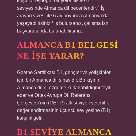
koşullar eşdeğer bir yeterlilik ve B1
seviyesinde Almanca dil becerileridir. ¹ İş
arayan vizesi ile 6 ay boyunca Almanya’da
yaşayabilirsiniz.¹ İş bulursanız, çalışma izni
başvurusunda bulunabilirsiniz.
ALMANCA B1 BELGESI
NE IŞE YARAR?
Goethe Sertifikası B1, gençler ve yetişkinler
için bir Almanca dil sınavıdır. Bir kişinin
Almanca dilini özgürce kullanabildiğini teyit
eder ve Ortak Avrupa Dil Referans
Çerçevesi’nin (CEFR) altı seviyeli yeterlilik
değerlendirmesinin üçüncü seviyesine (B1)
karşılık gelir.
B1 SEVIYE ALMANCA