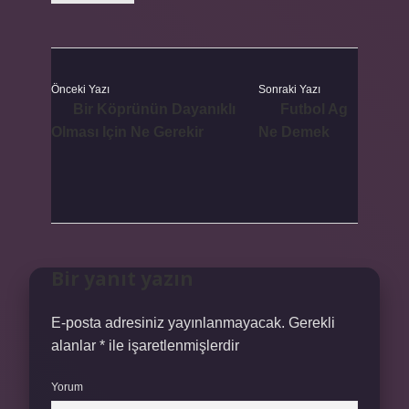
Önceki Yazı
Sonraki Yazı
Bir Köprünün Dayanıklı
Futbol Ag
Olması Için Ne Gerekir
Ne Demek
Bir yanıt yazın
E-posta adresiniz yayınlanmayacak.
Gerekli
alanlar
*
ile işaretlenmişlerdir
Yorum