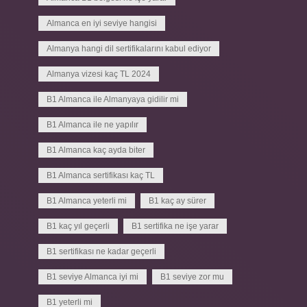
Almanca en iyi seviye hangisi
Almanya hangi dil sertifikalarını kabul ediyor
Almanya vizesi kaç TL 2024
B1 Almanca ile Almanyaya gidilir mi
B1 Almanca ile ne yapılır
B1 Almanca kaç ayda biter
B1 Almanca sertifikası kaç TL
B1 Almanca yeterli mi
B1 kaç ay sürer
B1 kaç yıl geçerli
B1 sertifika ne işe yarar
B1 sertifikası ne kadar geçerli
B1 seviye Almanca iyi mi
B1 seviye zor mu
B1 yeterli mi