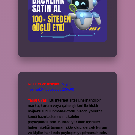
Reklam ve İletişim:
Skype:
live:.cid.575569c608265c69
Yasal Uyarı:
Bu internet sitesi, herhangi bir
marka, kurum veya şahıs şirketi ile hiçbir
bağlantısı bulunmamaktadır. Sitede yalnızca
kendi hazırladığımız makaleler
paylaşılmaktadır. Burada yer alan içerikler
haber niteliği taşımamakta olup, gerçek kurum
ve kişiler hakkında paylaşım yapılmamaktadır.