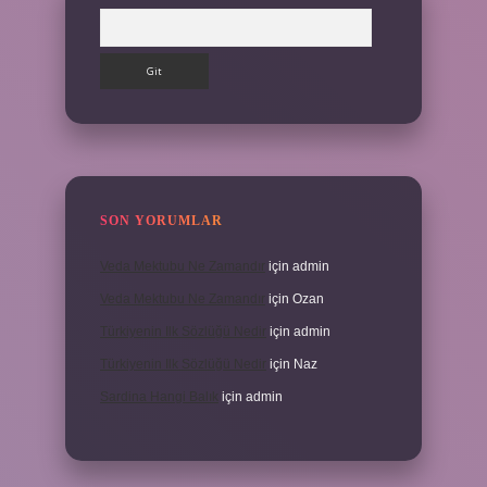
Arama
SON YORUMLAR
Veda Mektubu Ne Zamandır
için
admin
Veda Mektubu Ne Zamandır
için
Ozan
Türkiyenin Ilk Sözlüğü Nedir
için
admin
Türkiyenin Ilk Sözlüğü Nedir
için
Naz
Sardina Hangi Balık
için
admin