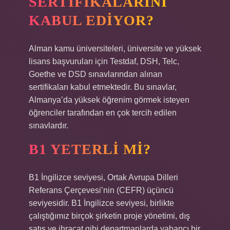
SERTIFIKALARINI
KABUL EDIYOR?
Alman kamu üniversiteleri, üniversite ve yüksek
lisans başvuruları için Testdaf, DSH, Telc,
Goethe ve DSD sınavlarından alınan
sertifikaları kabul etmektedir. Bu sınavlar,
Almanya’da yüksek öğrenim görmek isteyen
öğrenciler tarafından en çok tercih edilen
sınavlardır.
B1 YETERLI MI?
B1 İngilizce seviyesi, Ortak Avrupa Dilleri
Referans Çerçevesi’nin (CEFR) üçüncü
seviyesidir. B1 İngilizce seviyesi, birlikte
çalıştığımız birçok şirketin proje yönetimi, dış
satış ve ihracat gibi departmanlarda yabancı bir