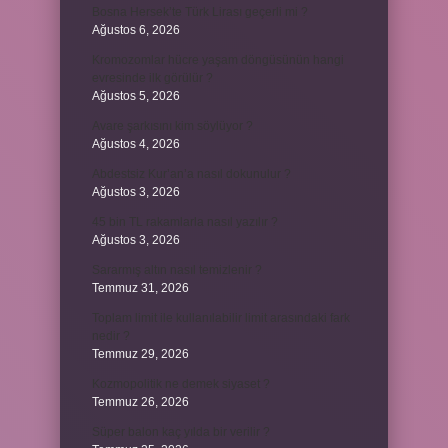
Bosna Hersek’te Türk Lirası geçerli mi ?
Ağustos 6, 2026
Kromozomlar hücre yaşam döngüsünün hangi
evresinde ilk görülür ?
Ağustos 5, 2026
Avare şarkısını kim söylüyor ?
Ağustos 4, 2026
Abdestsiz Kur’an’a nasıl dokunulur ?
Ağustos 3, 2026
45 bin TL rakamlarla nasıl yazılır ?
Ağustos 3, 2026
Sararmış altın nasıl temizlenir ?
Temmuz 31, 2026
Toplam limit ile kullanılabilir limit arasındaki fark
nedir ?
Temmuz 29, 2026
Kozmopolitik ne demek siyaset ?
Temmuz 26, 2026
Süper balon kaç yılda bir verilir ?