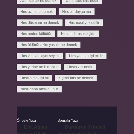
Azim olmak ne demek
Dinimizde hırs nedir
Hırs azim ne demek
Hırs bir duygu mu
Hırs düşmanı ne demek
Hırs nasıl yok edilir
Hırs neden kötüdür
Hırs nedir psikolojide
Hırs öldürür azim yaşatır ne demek
Hırs ve azim aynı şey mi
Hırs yapmak iyi midir
Hırs yerine ne kullanılır
Hırsın zıttı nedir
Hırslı olmak iyi mi
Kişisel hırs ne demek
Nasıl daha hırslı olunur
Önceki Yazı
Sonraki Yazı
Erik Ağacı
Burdurun Yöresel