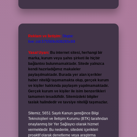
Reklam ve İletişim:
Skype:
live:.cid.575569c608265c69
Yasal Uyarı:
Bu internet sitesi, herhangi bir
marka, kurum veya şahıs şirketi ile hiçbir
bağlantısı bulunmamaktadır. Sitede yalnızca
kendi hazırladığımız makaleler
paylaşılmaktadır. Burada yer alan içerikler
haber niteliği taşımamakta olup, gerçek kurum
ve kişiler hakkında paylaşım yapılmamaktadır.
Gerçek kurum ve kişiler ile isim benzerlikleri
tamamen tesadüfidir. Sitemizdeki bilgiler
taslak halindedir ve tavsiye niteliği taşımazlar.
Sitemiz, 5651 Sayılı Kanun gereğince Bilgi
Teknolojileri ve İletişim Kurumu (BTK) tarafından
onaylanmış bir Yer Sağlayıcı olarak hizmet
vermektedir. Bu nedenle, sitedeki içerikleri
proaktif olarak denetleme veya araştırma