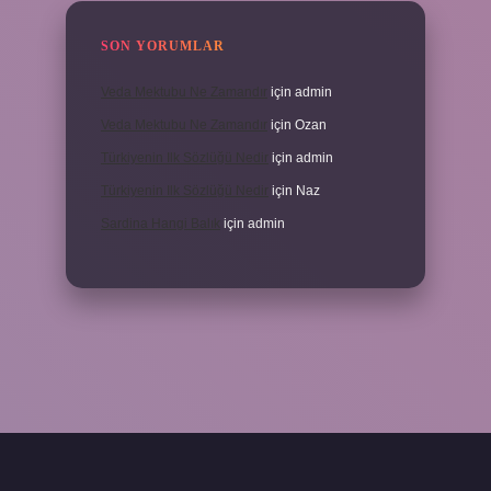
SON YORUMLAR
Veda Mektubu Ne Zamandır
için
admin
Veda Mektubu Ne Zamandır
için
Ozan
Türkiyenin Ilk Sözlüğü Nedir
için
admin
Türkiyenin Ilk Sözlüğü Nedir
için
Naz
Sardina Hangi Balık
için
admin