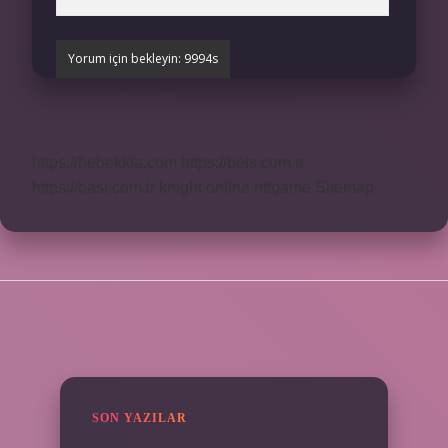
https://bebekkia.com
https://beis.com.tr
https://basi.com.tr
knight online
nttgame
Sitemap
SIDEBAR
SON YAZILAR