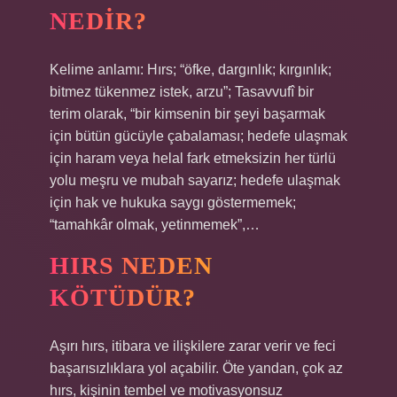
NEDIR?
Kelime anlamı: Hırs; “öfke, dargınlık; kırgınlık;
bitmez tükenmez istek, arzu”; Tasavvufî bir
terim olarak, “bir kimsenin bir şeyi başarmak
için bütün gücüyle çabalaması; hedefe ulaşmak
için haram veya helal fark etmeksizin her türlü
yolu meşru ve mubah sayarız; hedefe ulaşmak
için hak ve hukuka saygı göstermemek;
“tamahkâr olmak, yetinmemek”,…
HIRS NEDEN
KÖTÜDÜR?
Aşırı hırs, itibara ve ilişkilere zarar verir ve feci
başarısızlıklara yol açabilir. Öte yandan, çok az
hırs, kişinin tembel ve motivasyonsuz