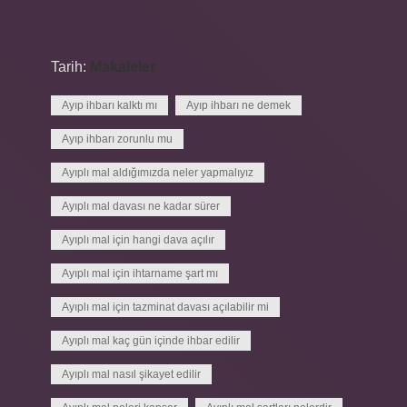
Tarih:
Makaleler
Ayıp ihbarı kalktı mı
Ayıp ihbarı ne demek
Ayıp ihbarı zorunlu mu
Ayıplı mal aldığımızda neler yapmalıyız
Ayıplı mal davası ne kadar sürer
Ayıplı mal için hangi dava açılır
Ayıplı mal için ihtarname şart mı
Ayıplı mal için tazminat davası açılabilir mi
Ayıplı mal kaç gün içinde ihbar edilir
Ayıplı mal nasıl şikayet edilir