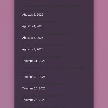
Kromozomlar hücre yaşam döngüsünün hangi
evresinde ilk görülür ?
Ağustos 5, 2026
Avare şarkısını kim söylüyor ?
Ağustos 4, 2026
Abdestsiz Kur’an’a nasıl dokunulur ?
Ağustos 3, 2026
45 bin TL rakamlarla nasıl yazılır ?
Ağustos 3, 2026
Sararmış altın nasıl temizlenir ?
Temmuz 31, 2026
Toplam limit ile kullanılabilir limit arasındaki fark
nedir ?
Temmuz 29, 2026
Kozmopolitik ne demek siyaset ?
Temmuz 26, 2026
Süper balon kaç yılda bir verilir ?
Temmuz 25, 2026
Kamu yararına çalışan ne demek ?