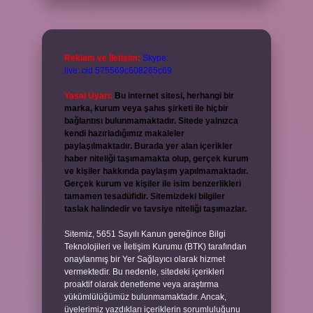
Reklam ve İletişim:
Skype:
live:.cid.575569c608265c69
Yasal Uyarı:
Bu internet sitesi, herhangi bir
marka, kurum veya şahıs şirketi ile hiçbir
bağlantısı bulunmamaktadır. Sitede yalnızca
kendi hazırladığımız makaleler
paylaşılmaktadır. Burada yer alan içerikler
haber niteliği taşımamakta olup, gerçek kurum
ve kişiler hakkında paylaşım yapılmamaktadır.
Gerçek kurum ve kişiler ile isim benzerlikleri
tamamen tesadüfidir. Sitemizdeki bilgiler
taslak halindedir ve tavsiye niteliği taşımazlar.
Sitemiz, 5651 Sayılı Kanun gereğince Bilgi
Teknolojileri ve İletişim Kurumu (BTK) tarafından
onaylanmış bir Yer Sağlayıcı olarak hizmet
vermektedir. Bu nedenle, sitedeki içerikleri
proaktif olarak denetleme veya araştırma
yükümlülüğümüz bulunmamaktadır. Ancak,
üyelerimiz yazdıkları içeriklerin sorumluluğunu