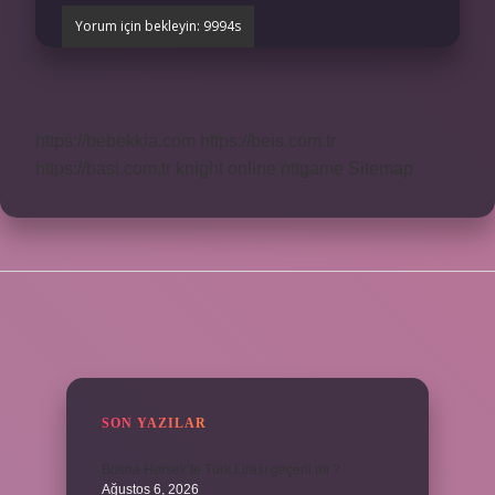
https://bebekkia.com
https://beis.com.tr
https://basi.com.tr
knight online
nttgame
Sitemap
SIDEBAR
SON YAZILAR
Bosna Hersek’te Türk Lirası geçerli mi ?
Ağustos 6, 2026