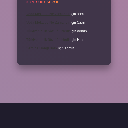
SON YORUMLAR
Veda Mektubu Ne Zamandır
için
admin
Veda Mektubu Ne Zamandır
için
Ozan
Türkiyenin Ilk Sözlüğü Nedir
için
admin
Türkiyenin Ilk Sözlüğü Nedir
için
Naz
Sardina Hangi Balık
için
admin