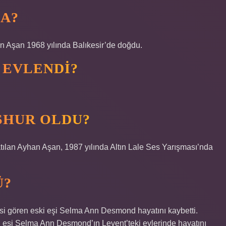
DA?
an Aşan 1968 yılında Balıkesir’de doğdu.
 EVLENDI?
ŞHUR OLDU?
tılan Ayhan Aşan, 1987 yılında Altın Lale Ses Yarışması’nda
Ü?
isi gören eski eşi Selma Ann Desmond hayatını kaybetti.
i eşi Selma Ann Desmond’ın Levent’teki evlerinde hayatını