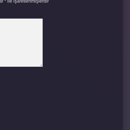
lar
*
ile işaretlenmişlerdir