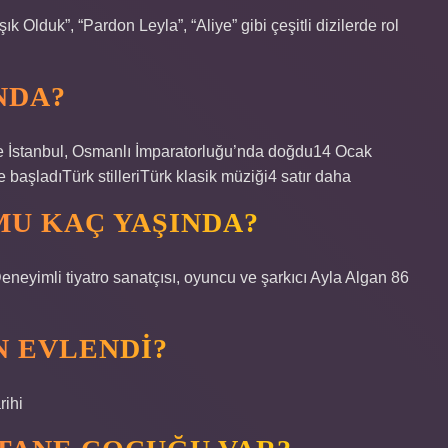
k Olduk”, “Pardon Leyla”, “Aliye” gibi çeşitli dizilerde rol
NDA?
 İstanbul, Osmanlı İmparatorluğu’nda doğdu14 Ocak
başladıTürk stilleriTürk klasik müziği4 satır daha
MU KAÇ YAŞINDA?
eneyimli tiyatro sanatçısı, oyuncu ve şarkıcı Ayla Algan 86
N EVLENDI?
rihi