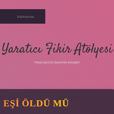
Hakkımızda
Yaratıcı Fikir Atölyesi
Hayal gücünü tasarımla buluştur!
 EŞI ÖLDÜ MÜ