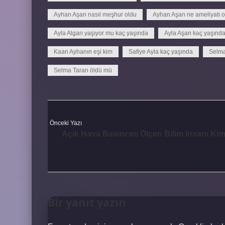
Ayhan Aşan nasıl meşhur oldu
Ayhan Aşan ne ameliyatı o
Ayla Algan yaşıyor mu kaç yaşında
Ayla Aşan kaç yaşınd
Kaan Ayhanın eşi kim
Safiye Ayla kaç yaşında
Selm
Selma Taran öldü mü
Önceki Yazı
Açık Hava Basıncını Ölçen Bilim Insanı Kim
Bir yanıt yazın