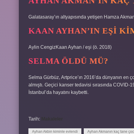
AYHAN AKMAN’IN KAÇ 
Galatasaray’ın altyapısında yetişen Hamza Akman
KAAN AYHAN’IN EŞI KI
Aylin CengizKaan Ayhan / eşi (ö. 2018)
SELMA ÖLDÜ MÜ?
Selma Gürbüz, Artprice’ın 2016’da dünyanın en çok
almıştı. Geçici kanser tedavisi sırasında COVID-
İstanbul’da hayatını kaybetti.
Tarih:
Makaleler
Ayhan Akbin kiminle evlendi
Ayhan Akmanın kaç tane çoc