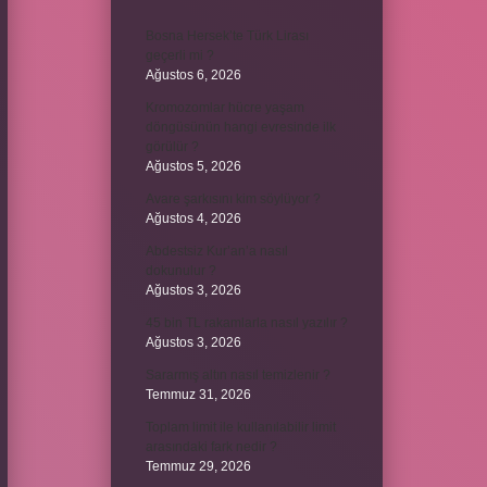
Bosna Hersek’te Türk Lirası
geçerli mi ?
Ağustos 6, 2026
Kromozomlar hücre yaşam
döngüsünün hangi evresinde ilk
görülür ?
Ağustos 5, 2026
Avare şarkısını kim söylüyor ?
Ağustos 4, 2026
Abdestsiz Kur’an’a nasıl
dokunulur ?
Ağustos 3, 2026
45 bin TL rakamlarla nasıl yazılır ?
Ağustos 3, 2026
Sararmış altın nasıl temizlenir ?
Temmuz 31, 2026
Toplam limit ile kullanılabilir limit
arasındaki fark nedir ?
Temmuz 29, 2026