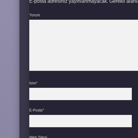
E-posta adresiniz yayınlanmayacak.
Gerekli alan
Yorum
İsim*
E-Posta*
Web Sitesi