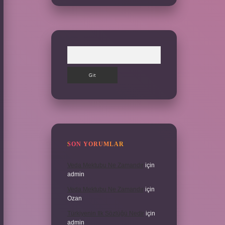
Arama
SON YORUMLAR
Veda Mektubu Ne Zamandır
için
admin
Veda Mektubu Ne Zamandır
için
Ozan
Türkiyenin Ilk Sözlüğü Nedir
için
admin