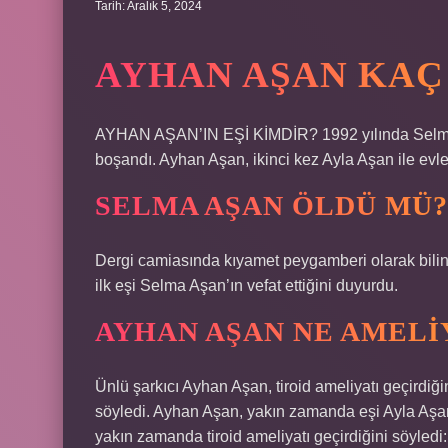
Tarih: Aralık 5, 2024
AYHAN AŞAN KAÇ
AYHAN AŞAN’IN EŞİ KİMDİR? 1992 yılında Selma Aşa
boşandı. Ayhan Aşan, ikinci kez Ayla Aşan ile evle
SELMA AŞAN ÖLDÜ MÜ?
Dergi camiasında kıyamet peygamberi olarak bilin
ilk eşi Selma Aşan’ın vefat ettiğini duyurdu.
AYHAN AŞAN NE AMELI
Ünlü şarkıcı Ayhan Aşan, tiroid ameliyatı geçirdi
söyledi. Ayhan Aşan, yakın zamanda eşi Ayla Aşan
yakın zamanda tiroid ameliyatı geçirdiğini söyled