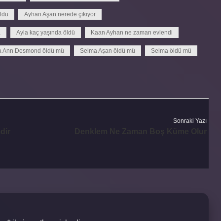
ldu
Ayhan Aşan nerede çıkıyor
a
Ayla kaç yaşında öldü
Kaan Ayhan ne zaman evlendi
a Ann Desmond öldü mü
Selma Aşan öldü mü
Selma öldü mü
Sonraki Yazı
dir
Denklem Ne Zaman Boş Küme Olur