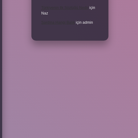
Türkiyenin Ilk Sözlüğü Nedir
için
Naz
Sardina Hangi Balık
için
admin