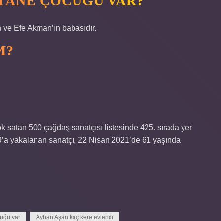
TANE ÇOCUĞU VAR?
 ve Efe Akman’ın babasıdır.
M?
 satan 500 çağdaş sanatçısı listesinde 425. sırada yer
19’a yakalanan sanatçı, 22 Nisan 2021’de 61 yaşında
uğu var
Ayhan Aşan kaç kere evlendi