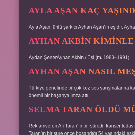
AYLA AŞAN KAÇ YAŞIN
Ayla Aşan, ünlü şarkıcı Ayhan Aşan’ın eşidir. Ayh
AYHAN AKBIN KIMINLE
Aydan ŞenerAyhan Akbin / Eşi (m. 1983–1991)
AYHAN AŞAN NASIL ME
Türkiye genelinde birçok kez ses yarışmalarına ka
önemli bir başarıya imza attı.
SELMA TARAN ÖLDÜ M
Reklamveren Ali Taran’ın bir süredir kanser tedav
Taran’ın bir süre önce boşandığı 54 yaşındaki esk