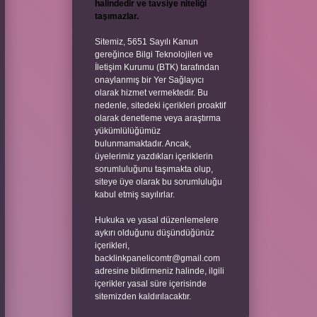
halindedir ve tavsiye niteliği
taşımazlar.
Sitemiz, 5651 Sayılı Kanun
gereğince Bilgi Teknolojileri ve
İletişim Kurumu (BTK) tarafından
onaylanmış bir Yer Sağlayıcı
olarak hizmet vermektedir. Bu
nedenle, sitedeki içerikleri proaktif
olarak denetleme veya araştırma
yükümlülüğümüz
bulunmamaktadır. Ancak,
üyelerimiz yazdıkları içeriklerin
sorumluluğunu taşımakta olup,
siteye üye olarak bu sorumluluğu
kabul etmiş sayılırlar.
Hukuka ve yasal düzenlemelere
aykırı olduğunu düşündüğünüz
içerikleri,
backlinkpanelicomtr@gmail.com
adresine bildirmeniz halinde, ilgili
içerikler yasal süre içerisinde
sitemizden kaldırılacaktır.