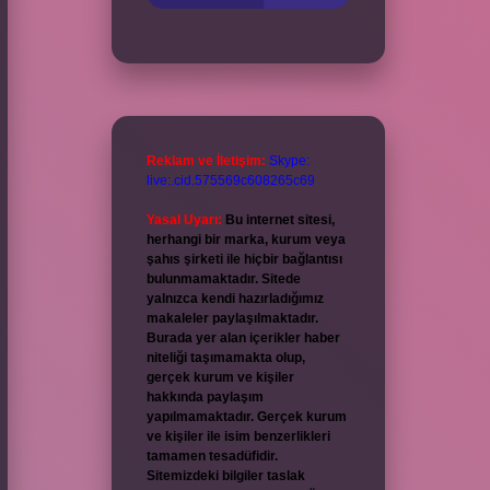
Reklam ve İletişim:
Skype:
live:.cid.575569c608265c69
Yasal Uyarı:
Bu internet sitesi,
herhangi bir marka, kurum veya
şahıs şirketi ile hiçbir bağlantısı
bulunmamaktadır. Sitede
yalnızca kendi hazırladığımız
makaleler paylaşılmaktadır.
Burada yer alan içerikler haber
niteliği taşımamakta olup,
gerçek kurum ve kişiler
hakkında paylaşım
yapılmamaktadır. Gerçek kurum
ve kişiler ile isim benzerlikleri
tamamen tesadüfidir.
Sitemizdeki bilgiler taslak