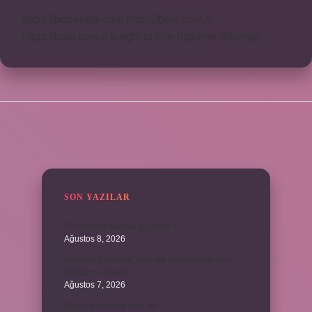
https://bebekkia.com
https://beis.com.tr
https://basi.com.tr
knight online
nttgame
Sitemap
SIDEBAR
SON YAZILAR
Toplamı 90 olan iki açı nedir ?
Ağustos 8, 2026
Kurutma makinesi, çamaşır makinesiyle aynı
kiloda mı olmalıdır ?
Ağustos 7, 2026
Kestane saça iyi gelir mi ?