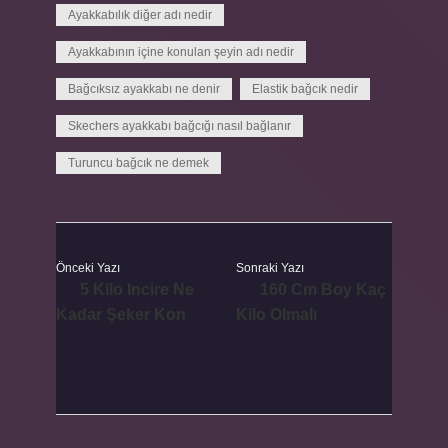
Ayakkabılık diğer adı nedir
Ayakkabının içine konulan şeyin adı nedir
Bağcıksız ayakkabı ne denir
Elastik bağcık nedir
Skechers ayakkabı bağcığı nasıl bağlanır
Turuncu bağcık ne demek
Önceki Yazı
Sonraki Yazı
5 Kilo Incire Ne
160 Cm Boy Kaç
Kadar Şeker Kon
Kilo Olmalı