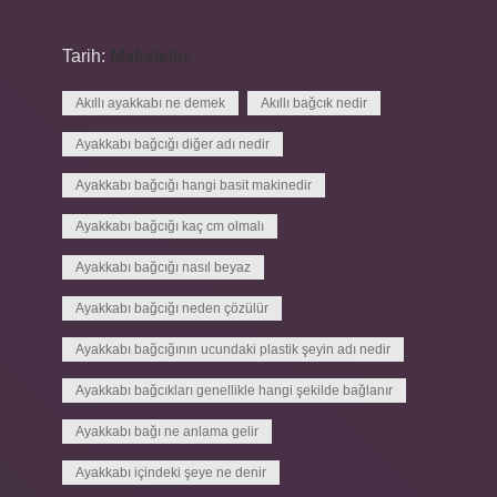
Tarih:
Makaleler
Akıllı ayakkabı ne demek
Akıllı bağcık nedir
Ayakkabı bağcığı diğer adı nedir
Ayakkabı bağcığı hangi basit makinedir
Ayakkabı bağcığı kaç cm olmalı
Ayakkabı bağcığı nasıl beyaz
Ayakkabı bağcığı neden çözülür
Ayakkabı bağcığının ucundaki plastik şeyin adı nedir
Ayakkabı bağcıkları genellikle hangi şekilde bağlanır
Ayakkabı bağı ne anlama gelir
Ayakkabı içindeki şeye ne denir