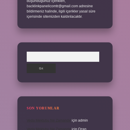
düşündüğünüz içerikleri,
backlinkpanelicomtr@gmail.com
adresine
bildirmeniz halinde, ilgili içerikler yasal süre
içerisinde sitemizden kaldırılacaktır.
Arama
SON YORUMLAR
Veda Mektubu Ne Zamandır
için
admin
Veda Mektubu Ne Zamandır
için
Ozan