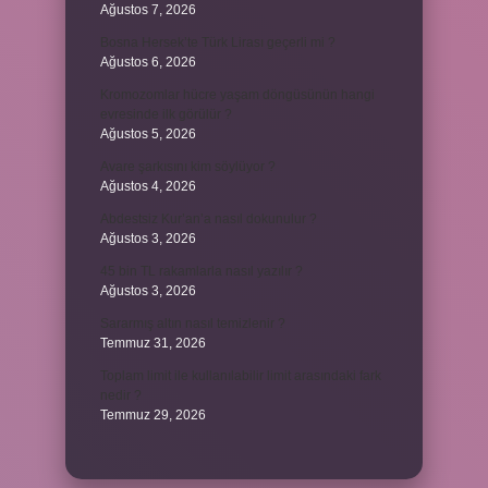
Ağustos 7, 2026
Bosna Hersek’te Türk Lirası geçerli mi ?
Ağustos 6, 2026
Kromozomlar hücre yaşam döngüsünün hangi
evresinde ilk görülür ?
Ağustos 5, 2026
Avare şarkısını kim söylüyor ?
Ağustos 4, 2026
Abdestsiz Kur’an’a nasıl dokunulur ?
Ağustos 3, 2026
45 bin TL rakamlarla nasıl yazılır ?
Ağustos 3, 2026
Sararmış altın nasıl temizlenir ?
Temmuz 31, 2026
Toplam limit ile kullanılabilir limit arasındaki fark
nedir ?
Temmuz 29, 2026