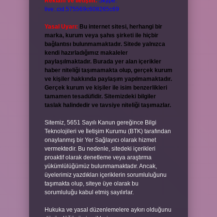
Reklam ve İletişim:
Skype:
live:.cid.575569c608265c69
Yasal Uyarı:
Bu internet sitesi, herhangi bir
marka, kurum veya şahıs şirketi ile hiçbir
bağlantısı bulunmamaktadır. Sitede yalnızca
kendi hazırladığımız makaleler
paylaşılmaktadır. Burada yer alan içerikler
haber niteliği taşımamakta olup, gerçek kurum
ve kişiler hakkında paylaşım yapılmamaktadır.
Gerçek kurum ve kişiler ile isim benzerlikleri
tamamen tesadüfidir. Sitemizdeki bilgiler
taslak halindedir ve tavsiye niteliği taşımazlar.
Sitemiz, 5651 Sayılı Kanun gereğince Bilgi
Teknolojileri ve İletişim Kurumu (BTK) tarafından
onaylanmış bir Yer Sağlayıcı olarak hizmet
vermektedir. Bu nedenle, sitedeki içerikleri
proaktif olarak denetleme veya araştırma
yükümlülüğümüz bulunmamaktadır. Ancak,
üyelerimiz yazdıkları içeriklerin sorumluluğunu
taşımakta olup, siteye üye olarak bu
sorumluluğu kabul etmiş sayılırlar.
Hukuka ve yasal düzenlemelere aykırı olduğunu