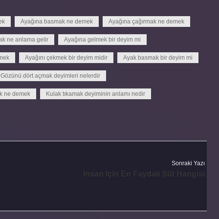
ek
Ayağına basmak ne demek
Ayağına çağırmak ne demek
k ne anlama gelir
Ayağına gelmek bir deyim mi
emek
Ayağını çekmek bir deyim midir
Ayak basmak bir deyim mi
Gözünü dört açmak deyimleri nelerdir
ek ne demek
Kulak tıkamak deyiminin anlamı nedir
Sonraki Yazı
Insan Için En Faydalı Süt Hangisi