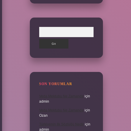
Arama
SON YORUMLAR
Veda Mektubu Ne Zamandır
için
admin
Veda Mektubu Ne Zamandır
için
Ozan
Türkiyenin Ilk Sözlüğü Nedir
için
admin