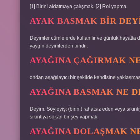
[1] Birini aldatmaya çalışmak. [2] Rol yapma.
AYAK BASMAK BIR DEY
Deyimler cümlelerde kullanılır ve günlük hayatta 
yaygın deyimlerden biridir.
AYAĞINA ÇAĞIRMAK N
ondan aşağılayıcı bir şekilde kendisine yaklaşması
AYAĞINA BASMAK NE 
Deyim. Söyleyiş: (birini) rahatsız eden veya sıkınt
sıkıntıya sokan bir şey yapmak.
AYAĞINA DOLAŞMAK N