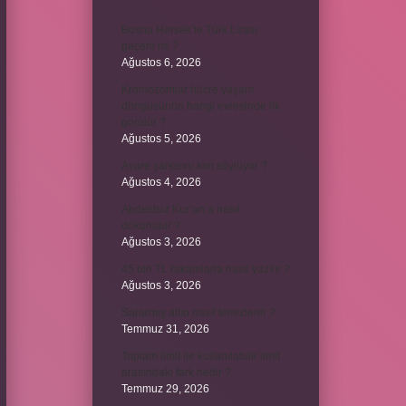
Bosna Hersek’te Türk Lirası
geçerli mi ?
Ağustos 6, 2026
Kromozomlar hücre yaşam
döngüsünün hangi evresinde ilk
görülür ?
Ağustos 5, 2026
Avare şarkısını kim söylüyor ?
Ağustos 4, 2026
Abdestsiz Kur’an’a nasıl
dokunulur ?
Ağustos 3, 2026
45 bin TL rakamlarla nasıl yazılır ?
Ağustos 3, 2026
Sararmış altın nasıl temizlenir ?
Temmuz 31, 2026
Toplam limit ile kullanılabilir limit
arasındaki fark nedir ?
Temmuz 29, 2026