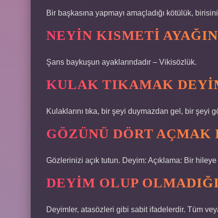
Bir başkasına yapmayı amaçladığı kötülük, birisi
NEYIN KISMETI AYAĞIN
Şans baykuşun ayaklarındadır – Vikisözlük.
KULAK TIKAMAK DEYIM
Kulaklarını tıka, bir şeyi duymazdan gel, bir şeyi
GÖZÜNÜ DÖRT AÇMAK 
Gözlerinizi açık tutun. Deyim: Açıklama: Bir hil
DEYIM OLUP OLMADIĞI
Deyimler, atasözleri gibi sabit ifadelerdir. Tüm ve