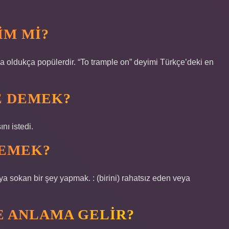
IM MI?
da oldukça popülerdir. “To trample on” deyimi Türkçe’deki en
E DEMEK?
nı istedi.
DEMEK?
ıya sokan bir şey yapmak. : (birini) rahatsız eden veya
E ANLAMA GELIR?