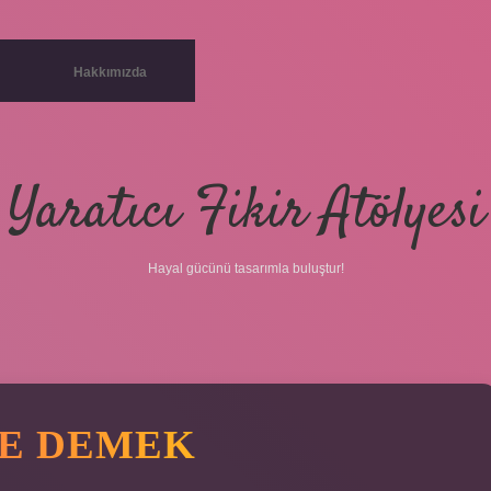
Hakkımızda
Yaratıcı Fikir Atölyesi
Hayal gücünü tasarımla buluştur!
NE DEMEK