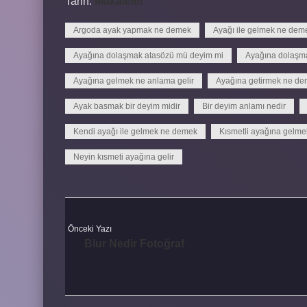
Tarih:
Makaleler
Argoda ayak yapmak ne demek
Ayağı ile gelmek ne dem
Ayağına dolaşmak atasözü mü deyim mi
Ayağına dolaşma
Ayağına gelmek ne anlama gelir
Ayağına getirmek ne d
Ayak basmak bir deyim midir
Bir deyim anlamı nedir
Kendi ayağı ile gelmek ne demek
Kısmetli ayağına gelm
Neyin kısmeti ayağına gelir
Önceki Yazı
Blur Nedir Fotoğraf