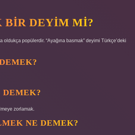
 BIR DEYIM MI?
 da oldukça popülerdir. “Ayağına basmak” deyimi Türkçe’deki
 DEMEK?
E DEMEK?
elmeye zorlamak.
LMEK NE DEMEK?