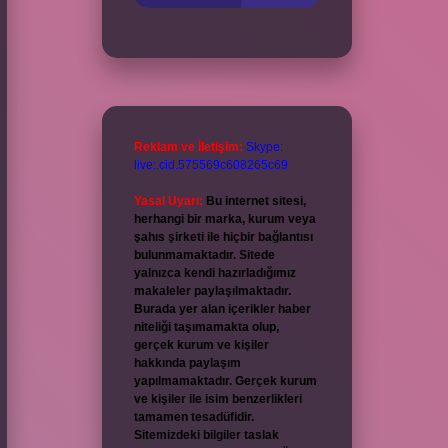
Reklam ve İletişim:
Skype:
live:.cid.575569c608265c69
Yasal Uyarı:
Bu internet sitesi,
herhangi bir marka, kurum veya
şahıs şirketi ile hiçbir bağlantısı
bulunmamaktadır. Sitede
yalnızca kendi hazırladığımız
makaleler paylaşılmaktadır.
Burada yer alan içerikler haber
niteliği taşımamakta olup,
gerçek kurum ve kişiler
hakkında paylaşım
yapılmamaktadır. Gerçek kurum
ve kişiler ile isim benzerlikleri
tamamen tesadüfidir.
Sitemizdeki bilgiler taslak