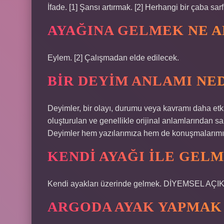
İfade. [1] Şansı artırmak. [2] Herhangi bir çaba sar
AYAĞINA GELMEK NE 
Eylem. [2] Çalışmadan elde edilecek.
BIR DEYIM ANLAMI NE
Deyimler, bir olayı, durumu veya kavramı daha etkil
oluşturulan ve genellikle orijinal anlamlarından s
Deyimler hem yazılarımıza hem de konuşmalarımıza d
KENDI AYAĞI ILE GEL
Kendi ayakları üzerinde gelmek. DİYEMSEL AÇIKL
ARGODA AYAK YAPMAK