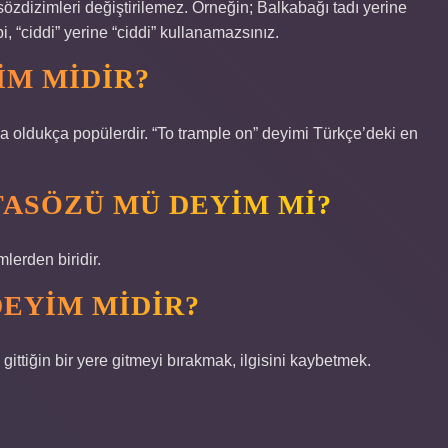
sözdizimleri değiştirilemez. Örneğin; Balkabağı tadı yerine
 “ciddi” yerine “ciddi” kullanamazsınız.
IM MIDIR?
da oldukça popülerdir. “To trample on” deyimi Türkçe’deki en
ASÖZÜ MÜ DEYIM MI?
lerden biridir.
DEYIM MIDIR?
gittiğin bir yere gitmeyi bırakmak, ilgisini kaybetmek.