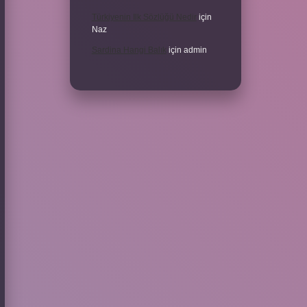
Türkiyenin Ilk Sözlüğü Nedir
için
Naz
Sardina Hangi Balık
için
admin