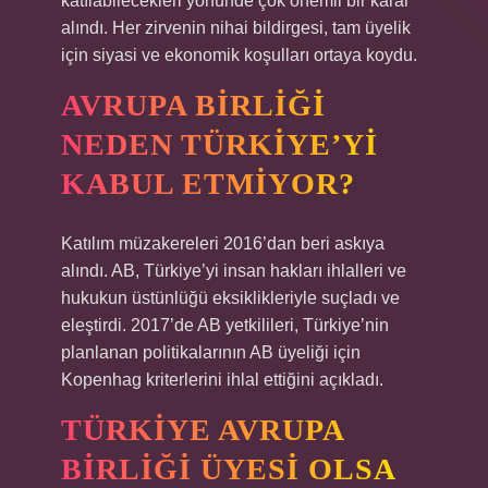
katılabilecekleri yönünde çok önemli bir karar
alındı. Her zirvenin nihai bildirgesi, tam üyelik
için siyasi ve ekonomik koşulları ortaya koydu.
AVRUPA BIRLIĞI
NEDEN TÜRKIYE’YI
KABUL ETMIYOR?
Katılım müzakereleri 2016’dan beri askıya
alındı. AB, Türkiye’yi insan hakları ihlalleri ve
hukukun üstünlüğü eksiklikleriyle suçladı ve
eleştirdi. 2017’de AB yetkilileri, Türkiye’nin
planlanan politikalarının AB üyeliği için
Kopenhag kriterlerini ihlal ettiğini açıkladı.
TÜRKIYE AVRUPA
BIRLIĞI ÜYESI OLSA