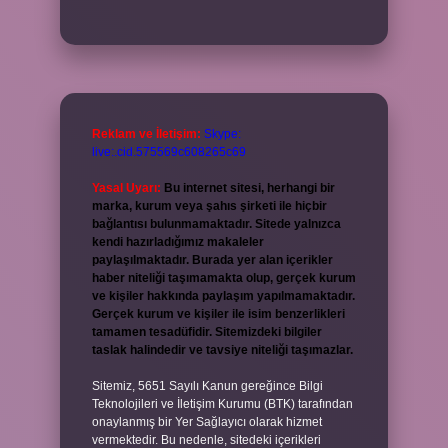
Reklam ve İletişim:
Skype:
live:.cid.575569c608265c69
Yasal Uyarı:
Bu internet sitesi, herhangi bir
marka, kurum veya şahıs şirketi ile hiçbir
bağlantısı bulunmamaktadır. Sitede yalnızca
kendi hazırladığımız makaleler
paylaşılmaktadır. Burada yer alan içerikler
haber niteliği taşımamakta olup, gerçek kurum
ve kişiler hakkında paylaşım yapılmamaktadır.
Gerçek kurum ve kişiler ile isim benzerlikleri
tamamen tesadüfidir. Sitemizdeki bilgiler
taslak halindedir ve tavsiye niteliği taşımazlar.
Sitemiz, 5651 Sayılı Kanun gereğince Bilgi
Teknolojileri ve İletişim Kurumu (BTK) tarafından
onaylanmış bir Yer Sağlayıcı olarak hizmet
vermektedir. Bu nedenle, sitedeki içerikleri