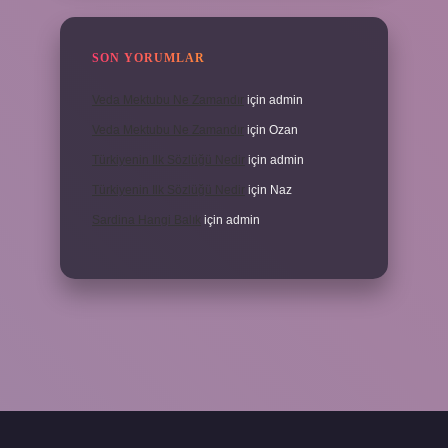
SON YORUMLAR
Veda Mektubu Ne Zamandır
için
admin
Veda Mektubu Ne Zamandır
için
Ozan
Türkiyenin Ilk Sözlüğü Nedir
için
admin
Türkiyenin Ilk Sözlüğü Nedir
için
Naz
Sardina Hangi Balık
için
admin
grandoperabet