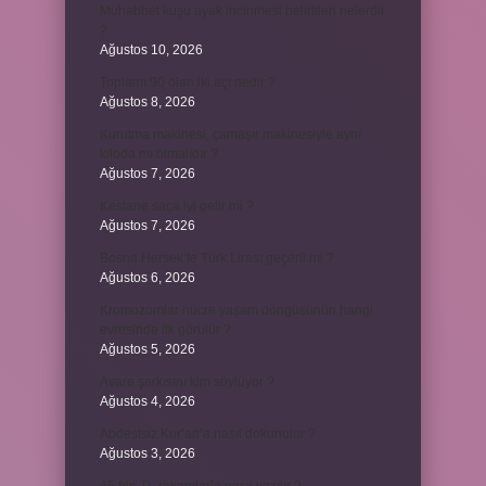
Muhabbet kuşu ayak incinmesi belirtileri nelerdir
?
Ağustos 10, 2026
Toplamı 90 olan iki açı nedir ?
Ağustos 8, 2026
Kurutma makinesi, çamaşır makinesiyle aynı
kiloda mı olmalıdır ?
Ağustos 7, 2026
Kestane saça iyi gelir mi ?
Ağustos 7, 2026
Bosna Hersek’te Türk Lirası geçerli mi ?
Ağustos 6, 2026
Kromozomlar hücre yaşam döngüsünün hangi
evresinde ilk görülür ?
Ağustos 5, 2026
Avare şarkısını kim söylüyor ?
Ağustos 4, 2026
Abdestsiz Kur’an’a nasıl dokunulur ?
Ağustos 3, 2026