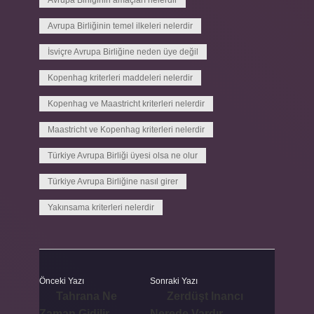
Avrupa Birliğinin amaçları nelerdir
Avrupa Birliğinin temel ilkeleri nelerdir
İsviçre Avrupa Birliğine neden üye değil
Kopenhag kriterleri maddeleri nelerdir
Kopenhag ve Maastricht kriterleri nelerdir
Maastricht ve Kopenhag kriterleri nelerdir
Türkiye Avrupa Birliği üyesi olsa ne olur
Türkiye Avrupa Birliğine nasıl girer
Yakınsama kriterleri nelerdir
Önceki Yazı
Sonraki Yazı
Tahrana Ne
Zerdüşt Inancı
Zaman Gidilir
Nerede Vardır