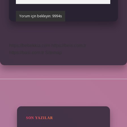
https://bebekkia.com
https://beis.com.tr
https://basi.com.tr
Sitemap
SIDEBAR
SON YAZILAR