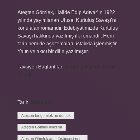
Ateşten Gömlek, Halide Edip Adıvar’ın 1922
yılında yayımlanan Ulusal Kurtuluş Savaşı’nı
konu alan romanıdır. Edebiyatımızda Kurtuluş
Savaşı hakkında yazılmış ilk romandır. Hem
tarih hem de aşk temaları ustalıkla işlenmiştir.
Yalın ve akıcı bir dille yazılmıştır.
Tavsiyeli Bağlantılar:
Hedef Çalışması Nasıl
Yapılır
Tarih:
Makaleler
Ateşten bir gömlek ne demek
Ateşten Gömlek akıcı mı
Ateşten Gömlek ana düşüncesi nedir