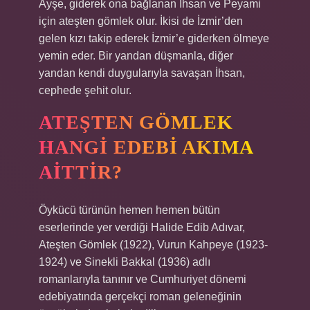
Ayşe, giderek ona bağlanan İhsan ve Peyami
için ateşten gömlek olur. İkisi de İzmir’den
gelen kızı takip ederek İzmir’e giderken ölmeye
yemin eder. Bir yandan düşmanla, diğer
yandan kendi duygularıyla savaşan İhsan,
cephede şehit olur.
ATEŞTEN GÖMLEK
HANGI EDEBI AKIMA
AITTIR?
Öykücü türünün hemen hemen bütün
eserlerinde yer verdiği Halide Edib Adıvar,
Ateşten Gömlek (1922), Vurun Kahpeye (1923-
1924) ve Sinekli Bakkal (1936) adlı
romanlarıyla tanınır ve Cumhuriyet dönemi
edebiyatında gerçekçi roman geleneğinin