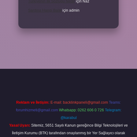
Türkiyenin Ilk Sözlüğü Nedir
için
Naz
Sardina Hangi Balık
için
admin
grandoperabet
Reklam ve İletişim:
E-mail:
backlinkpaneli@gmail.com
Teams:
forumhizmeti@gmail.com
Whatsapp: 0262 606 0 726
Telegram:
@karabul
Yasal Uyarı:
Sitemiz, 5651 Sayılı Kanun gereğince Bilgi Teknolojileri ve
İletişim Kurumu (BTK) tarafından onaylanmış bir Yer Sağlayıcı olarak