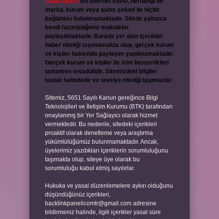
Yasal Uyarı:
Bu internet sitesi, herhangi bir
marka, kurum veya şahıs şirketi ile hiçbir
bağlantısı bulunmamaktadır. Sitede yalnızca
kendi hazırladığımız makaleler
paylaşılmaktadır. Burada yer alan içerikler
haber niteliği taşımamakta olup, gerçek kurum
ve kişiler hakkında paylaşım yapılmamaktadır.
Gerçek kurum ve kişiler ile isim benzerlikleri
tamamen tesadüfidir. Sitemizdeki bilgiler
taslak halindedir ve tavsiye niteliği taşımazlar.
Sitemiz, 5651 Sayılı Kanun gereğince Bilgi
Teknolojileri ve İletişim Kurumu (BTK) tarafından
onaylanmış bir Yer Sağlayıcı olarak hizmet
vermektedir. Bu nedenle, sitedeki içerikleri
proaktif olarak denetleme veya araştırma
yükümlülüğümüz bulunmamaktadır. Ancak,
üyelerimiz yazdıkları içeriklerin sorumluluğunu
taşımakta olup, siteye üye olarak bu
sorumluluğu kabul etmiş sayılırlar.
Hukuka ve yasal düzenlemelere aykırı olduğunu
düşündüğünüz içerikleri,
backlinkpanelicomtr@gmail.com
adresine
bildirmeniz halinde, ilgili içerikler yasal süre