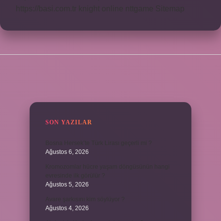
https://basi.com.tr
knight online
nttgame
Sitemap
SIDEBAR
SON YAZILAR
Bosna Hersek’te Türk Lirası geçerli mi ?
Ağustos 6, 2026
Kromozomlar hücre yaşam döngüsünün hangi
evresinde ilk görülür ?
Ağustos 5, 2026
Avare şarkısını kim söylüyor ?
Ağustos 4, 2026