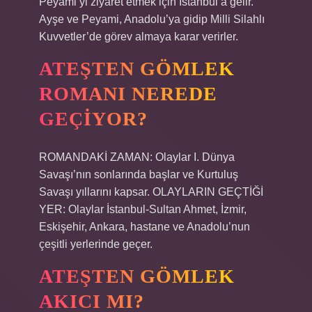
Peyami’yi ziyaret etmek için İstanbul’a gelir.
Ayşe ve Peyami, Anadolu’ya gidip Milli Silahlı
Kuvvetler’de görev almaya karar verirler.
ATEŞTEN GÖMLEK
ROMANI NEREDE
GEÇIYOR?
ROMANDAKİ ZAMAN: Olaylar I. Dünya
Savaşı’nın sonlarında başlar ve Kurtuluş
Savaşı yıllarını kapsar. OLAYLARIN GEÇTİĞİ
YER: Olaylar İstanbul-Sultan Ahmet, İzmir,
Eskişehir, Ankara, hastane ve Anadolu’nun
çeşitli yerlerinde geçer.
ATEŞTEN GÖMLEK
AKICI MI?