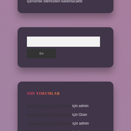
içerisinde sitemizden kaldırılacaktır.
Arama
SON YORUMLAR
Veda Mektubu Ne Zamandır
için
admin
Veda Mektubu Ne Zamandır
için
Ozan
Türkiyenin Ilk Sözlüğü Nedir
için
admin