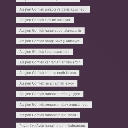
Ateşten Gömlek anlatıcı ve bakış açısı nedir
Ateşten Gömlek filmi ne anlatıyor
Ateşten Gömlek hangi edebi akıma aittir
Ateşten Gömlek hangi Savaşı anlatıyor
Ateşten Gömlek İhsan nasıl öldü
Ateşten Gömlek kahramanları kimlerdir
Ateşten Gömlek konusu nedir kısaca
Ateşten Gömlek ne anlatmak istiyor
Ateşten Gömlek romanı nerede geçiyor
Ateşten Gömlek romanının olay örgüsü nedir
Ateşten Gömlek romanının türü nedir
Peyami ve Ayşe hangi romanın kahramanı