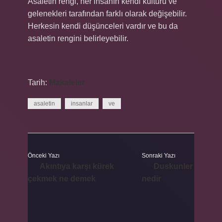
Asaletin rengi, her insanın kendi kültürü ve
gelenekleri tarafından farklı olarak değişebilir.
Herkesin kendi düşünceleri vardır ve bu da
asaletin rengini belirleyebilir.
Tarih:
Makaleler
asaletin
insanlar
ve
Önceki Yazı
Sonraki Yazı
Akıntıya karşı kürek
Duskunler
çekmek ne demek
nedir