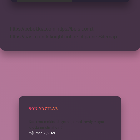
https://bebekkia.com
https://beis.com.tr
https://basi.com.tr
knight online
nttgame
Sitemap
SIDEBAR
SON YAZILAR
Kurutma makinesi, çamaşır makinesiyle aynı
kiloda mı olmalıdır ?
Ağustos 7, 2026