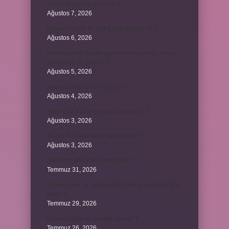
Kestane saça iyi gelir mi ?
Ağustos 7, 2026
Bosna Hersek’te Türk Lirası geçerli mi ?
Ağustos 6, 2026
Kromozomlar hücre yaşam döngüsünün hangi
evresinde ilk görülür ?
Ağustos 5, 2026
Avare şarkısını kim söylüyor ?
Ağustos 4, 2026
Abdestsiz Kur’an’a nasıl dokunulur ?
Ağustos 3, 2026
45 bin TL rakamlarla nasıl yazılır ?
Ağustos 3, 2026
Sararmış altın nasıl temizlenir ?
Temmuz 31, 2026
Toplam limit ile kullanılabilir limit arasındaki fark
nedir ?
Temmuz 29, 2026
Kozmopolitik ne demek siyaset ?
Temmuz 26, 2026