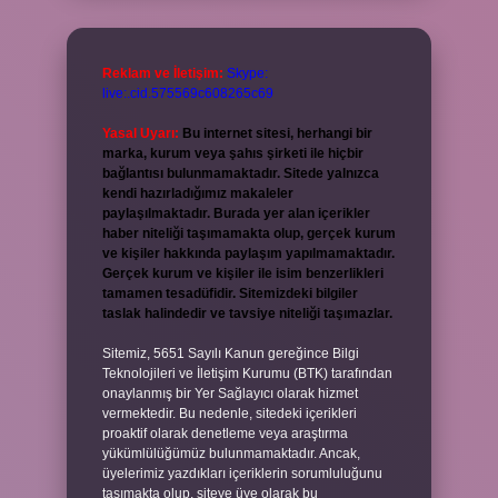
Reklam ve İletişim:
Skype:
live:.cid.575569c608265c69
Yasal Uyarı:
Bu internet sitesi, herhangi bir
marka, kurum veya şahıs şirketi ile hiçbir
bağlantısı bulunmamaktadır. Sitede yalnızca
kendi hazırladığımız makaleler
paylaşılmaktadır. Burada yer alan içerikler
haber niteliği taşımamakta olup, gerçek kurum
ve kişiler hakkında paylaşım yapılmamaktadır.
Gerçek kurum ve kişiler ile isim benzerlikleri
tamamen tesadüfidir. Sitemizdeki bilgiler
taslak halindedir ve tavsiye niteliği taşımazlar.
Sitemiz, 5651 Sayılı Kanun gereğince Bilgi
Teknolojileri ve İletişim Kurumu (BTK) tarafından
onaylanmış bir Yer Sağlayıcı olarak hizmet
vermektedir. Bu nedenle, sitedeki içerikleri
proaktif olarak denetleme veya araştırma
yükümlülüğümüz bulunmamaktadır. Ancak,
üyelerimiz yazdıkları içeriklerin sorumluluğunu
taşımakta olup, siteye üye olarak bu