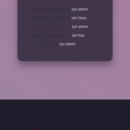
Veda Mektubu Ne Zamandır
için
admin
Veda Mektubu Ne Zamandır
için
Ozan
Türkiyenin Ilk Sözlüğü Nedir
için
admin
Türkiyenin Ilk Sözlüğü Nedir
için
Naz
Sardina Hangi Balık
için
admin
bet