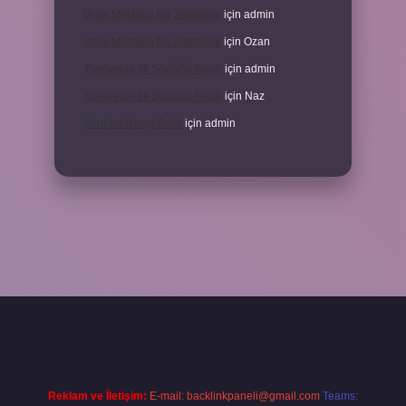
Veda Mektubu Ne Zamandır
için
admin
Veda Mektubu Ne Zamandır
için
Ozan
Türkiyenin Ilk Sözlüğü Nedir
için
admin
Türkiyenin Ilk Sözlüğü Nedir
için
Naz
Sardina Hangi Balık
için
admin
Reklam ve İletişim:
E-mail:
backlinkpaneli@gmail.com
Teams: