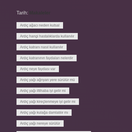
Tarih:
Makaleler
Ardıç ağacı neden kutsal
Ardıç hangi hastalıklarda kullanılır
Ardıç katranı nasıl kullanılır
Ardıç katranının faydaları nelerdir
Ardıç neye faydası var
Ardıç yağı ağrıyan yere sürülür mü
Ardıç yağı iltihaba iyi gelir mi
Ardıç yağı kireçlenmeye iyi gelir mi
Ardıç yağı kulağa damlatılır mı
Ardıç yağı nereye sürülür