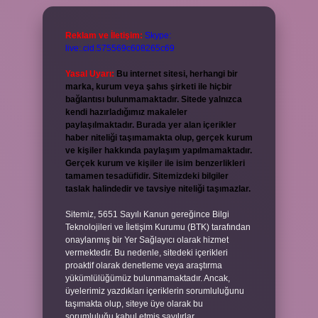
Reklam ve İletişim:
Skype:
live:.cid.575569c608265c69
Yasal Uyarı:
Bu internet sitesi, herhangi bir
marka, kurum veya şahıs şirketi ile hiçbir
bağlantısı bulunmamaktadır. Sitede yalnızca
kendi hazırladığımız makaleler
paylaşılmaktadır. Burada yer alan içerikler
haber niteliği taşımamakta olup, gerçek kurum
ve kişiler hakkında paylaşım yapılmamaktadır.
Gerçek kurum ve kişiler ile isim benzerlikleri
tamamen tesadüfidir. Sitemizdeki bilgiler
taslak halindedir ve tavsiye niteliği taşımazlar.
Sitemiz, 5651 Sayılı Kanun gereğince Bilgi
Teknolojileri ve İletişim Kurumu (BTK) tarafından
onaylanmış bir Yer Sağlayıcı olarak hizmet
vermektedir. Bu nedenle, sitedeki içerikleri
proaktif olarak denetleme veya araştırma
yükümlülüğümüz bulunmamaktadır. Ancak,
üyelerimiz yazdıkları içeriklerin sorumluluğunu
taşımakta olup, siteye üye olarak bu
sorumluluğu kabul etmiş sayılırlar.