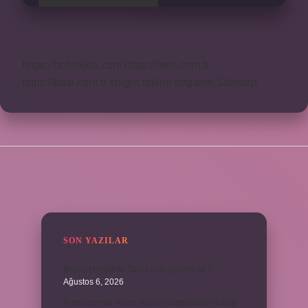
https://bebekkia.com
https://beis.com.tr
https://basi.com.tr
knight online
nttgame
Sitemap
SIDEBAR
SON YAZILAR
Bosna Hersek’te Türk Lirası geçerli mi ?
Ağustos 6, 2026
Kromozomlar hücre yaşam döngüsünün hangi