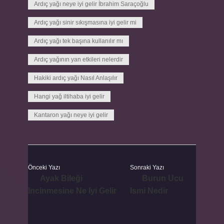
Ardıç yağı neye iyi gelir İbrahim Saraçoğlu
Ardıç yağı sinir sıkışmasına iyi gelir mi
Ardıç yağı tek başına kullanılır mı
Ardıç yağının yan etkileri nelerdir
Hakiki ardıç yağı Nasıl Anlaşılır
Hangi yağ iltihaba iyi gelir
Kantaron yağı neye iyi gelir
Önceki Yazı
Sonraki Yazı
Ayak Bileği
Burun Ucu
Incinmesine Ne Iyi Gelir
Ismi Nedir