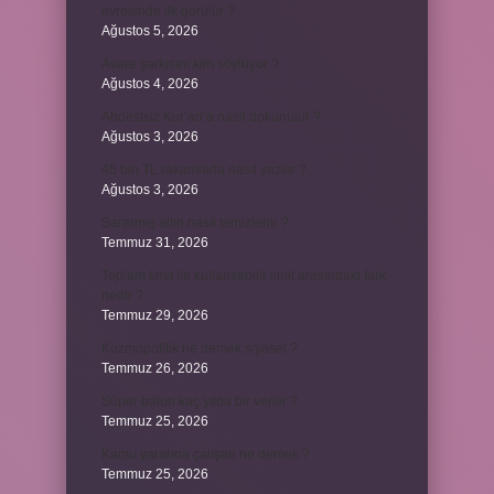
evresinde ilk görülür ?
Ağustos 5, 2026
Avare şarkısını kim söylüyor ?
Ağustos 4, 2026
Abdestsiz Kur’an’a nasıl dokunulur ?
Ağustos 3, 2026
45 bin TL rakamlarla nasıl yazılır ?
Ağustos 3, 2026
Sararmış altın nasıl temizlenir ?
Temmuz 31, 2026
Toplam limit ile kullanılabilir limit arasındaki fark
nedir ?
Temmuz 29, 2026
Kozmopolitik ne demek siyaset ?
Temmuz 26, 2026
Süper balon kaç yılda bir verilir ?
Temmuz 25, 2026
Kamu yararına çalışan ne demek ?
Temmuz 25, 2026