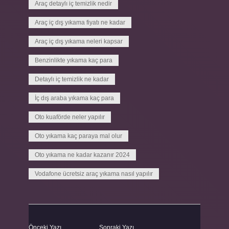
Araç detaylı iç temizlik nedir
Araç iç dış yıkama fiyatı ne kadar
Araç iç dış yıkama neleri kapsar
Benzinlikte yıkama kaç para
Detaylı iç temizlik ne kadar
İç dış araba yıkama kaç para
Oto kuaförde neler yapılır
Oto yıkama kaç paraya mal olur
Oto yıkama ne kadar kazanır 2024
Vodafone ücretsiz araç yıkama nasıl yapılır
Önceki Yazı
Sonraki Yazı