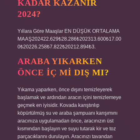
KADAR KAZANIR
2024?
Yıllara Göre Maaşlar EN DÜŞÜK ORTALAMA
MAAŞ202422.629₺28.286₺202313.600₺17.00
0₺20226.258₺7.822₺20212.894₺3.
ARABA YIKARKEN
ÖNCE IÇ MI DIŞ MI?
Yıkama yaparken, önce dışını temizleyerek
başlamak ve ardından aracın içini temizlemeye
geçmek en iyisidir. Kovada karıştırılıp
köpürtülmüş su ve araba şampuanı karışımını
aracınıza uygulamadan önce, aracınızın üst
kısmından başlayın ve suyu tutarak kir ve toz
parçacıklarını durulayın. Aracınızı tavandan