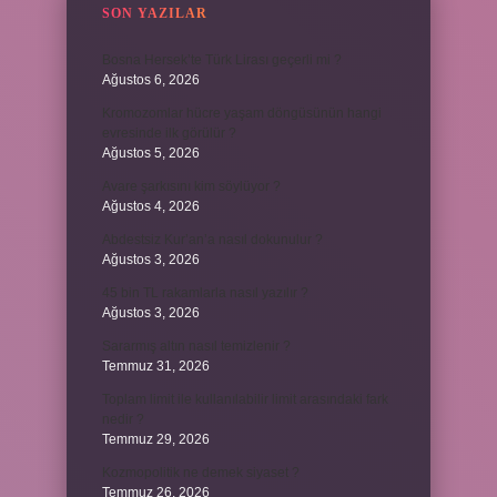
SON YAZILAR
Bosna Hersek’te Türk Lirası geçerli mi ?
Ağustos 6, 2026
Kromozomlar hücre yaşam döngüsünün hangi
evresinde ilk görülür ?
Ağustos 5, 2026
Avare şarkısını kim söylüyor ?
Ağustos 4, 2026
Abdestsiz Kur’an’a nasıl dokunulur ?
Ağustos 3, 2026
45 bin TL rakamlarla nasıl yazılır ?
Ağustos 3, 2026
Sararmış altın nasıl temizlenir ?
Temmuz 31, 2026
Toplam limit ile kullanılabilir limit arasındaki fark
nedir ?
Temmuz 29, 2026
Kozmopolitik ne demek siyaset ?
Temmuz 26, 2026