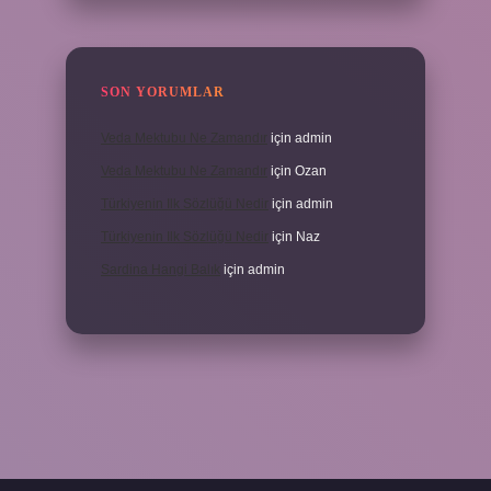
SON YORUMLAR
Veda Mektubu Ne Zamandır
için
admin
Veda Mektubu Ne Zamandır
için
Ozan
Türkiyenin Ilk Sözlüğü Nedir
için
admin
Türkiyenin Ilk Sözlüğü Nedir
için
Naz
Sardina Hangi Balık
için
admin