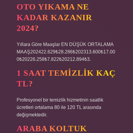
OTO YIKAMA NE
KADAR KAZANIR
2024?
Yıllara Göre Maaşlar EN DÜŞÜK ORTALAMA
MAAŞ202422.629₺28.286₺202313.600₺17.00
0₺20226.258₺7.822₺20212.894₺3.
1 SAAT TEMIZLIK KAÇ
TL?
Profesyonel bir temizlik hizmetinin saatlik
ücretleri ortalama 80 ile 120 TL arasında
değişmektedir.
ARABA KOLTUK