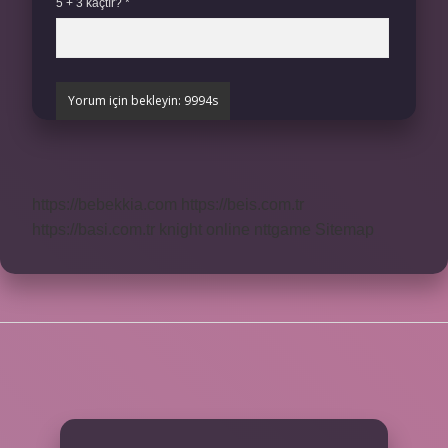
5 + 3 kaçtır?
*
https://bebekkia.com
https://beis.com.tr
https://basi.com.tr
knight online
nttgame
Sitemap
SIDEBAR