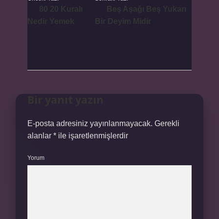
80 20 Kuralı
Beş Aşağı Beş Yukarı
Nedir Yemek
Bir Deyim Midir
Bir yanıt yazın
E-posta adresiniz yayınlanmayacak.
Gerekli
alanlar
*
ile işaretlenmişlerdir
Yorum