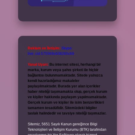
Reklam ve İletişim:
Skype:
live:.cid.575569c608265c69
Yasal Uyarı:
Bu internet sitesi, herhangi bir
marka, kurum veya şahıs şirketi ile hiçbir
bağlantısı bulunmamaktadır. Sitede yalnızca
kendi hazırladığımız makaleler
paylaşılmaktadır. Burada yer alan içerikler
haber niteliği taşımamakta olup, gerçek kurum
ve kişiler hakkında paylaşım yapılmamaktadır.
Gerçek kurum ve kişiler ile isim benzerlikleri
tamamen tesadüfidir. Sitemizdeki bilgiler
taslak halindedir ve tavsiye niteliği taşımazlar.
Sitemiz, 5651 Sayılı Kanun gereğince Bilgi
Teknolojileri ve İletişim Kurumu (BTK) tarafından