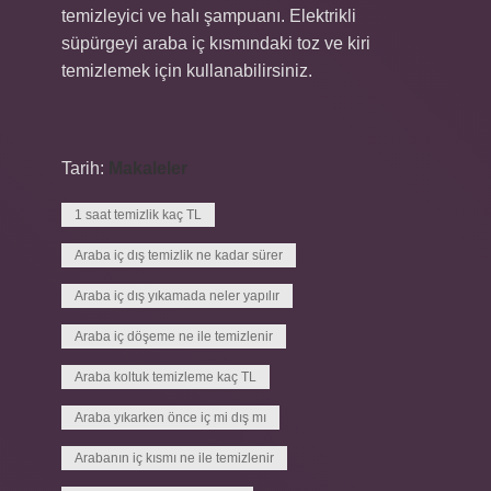
temizleyici ve halı şampuanı. Elektrikli
süpürgeyi araba iç kısmındaki toz ve kiri
temizlemek için kullanabilirsiniz.
Tarih:
Makaleler
1 saat temizlik kaç TL
Araba iç dış temizlik ne kadar sürer
Araba iç dış yıkamada neler yapılır
Araba iç döşeme ne ile temizlenir
Araba koltuk temizleme kaç TL
Araba yıkarken önce iç mi dış mı
Arabanın iç kısmı ne ile temizlenir