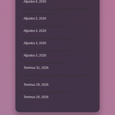
Ağustos 6, 2026
Kromozomlar hücre yaşam döngüsünün hangi
evresinde ilk görülür ?
Ağustos 5, 2026
Avare şarkısını kim söylüyor ?
Ağustos 4, 2026
Abdestsiz Kur’an’a nasıl dokunulur ?
Ağustos 3, 2026
45 bin TL rakamlarla nasıl yazılır ?
Ağustos 3, 2026
Sararmış altın nasıl temizlenir ?
Temmuz 31, 2026
Toplam limit ile kullanılabilir limit arasındaki fark
nedir ?
Temmuz 29, 2026
Kozmopolitik ne demek siyaset ?
Temmuz 26, 2026