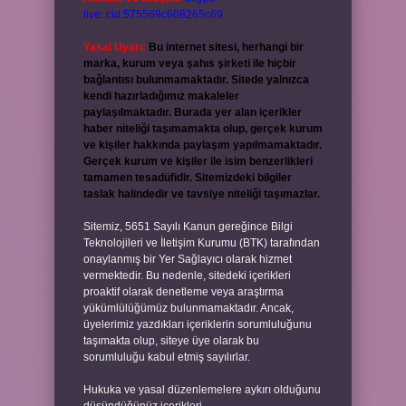
live:.cid.575569c608265c69
Yasal Uyarı:
Bu internet sitesi, herhangi bir
marka, kurum veya şahıs şirketi ile hiçbir
bağlantısı bulunmamaktadır. Sitede yalnızca
kendi hazırladığımız makaleler
paylaşılmaktadır. Burada yer alan içerikler
haber niteliği taşımamakta olup, gerçek kurum
ve kişiler hakkında paylaşım yapılmamaktadır.
Gerçek kurum ve kişiler ile isim benzerlikleri
tamamen tesadüfidir. Sitemizdeki bilgiler
taslak halindedir ve tavsiye niteliği taşımazlar.
Sitemiz, 5651 Sayılı Kanun gereğince Bilgi
Teknolojileri ve İletişim Kurumu (BTK) tarafından
onaylanmış bir Yer Sağlayıcı olarak hizmet
vermektedir. Bu nedenle, sitedeki içerikleri
proaktif olarak denetleme veya araştırma
yükümlülüğümüz bulunmamaktadır. Ancak,
üyelerimiz yazdıkları içeriklerin sorumluluğunu
taşımakta olup, siteye üye olarak bu
sorumluluğu kabul etmiş sayılırlar.
Hukuka ve yasal düzenlemelere aykırı olduğunu