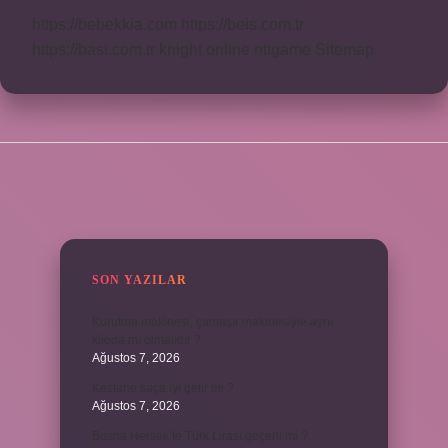
https://bebekkia.com
https://beis.com.tr
https://basi.com.tr
knight online
nttgame
Sitemap
SIDEBAR
SON YAZILAR
Kurutma makinesi, çamaşır makinesiyle aynı
kiloda mı olmalıdır ?
Ağustos 7, 2026
Kestane saça iyi gelir mi ?
Ağustos 7, 2026
Bosna Hersek’te Türk Lirası geçerli mi ?