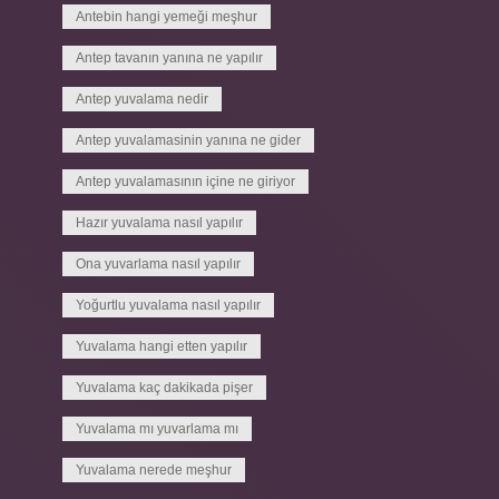
Antebin hangi yemeği meşhur
Antep tavanın yanına ne yapılır
Antep yuvalama nedir
Antep yuvalamasinin yanına ne gider
Antep yuvalamasının içine ne giriyor
Hazır yuvalama nasıl yapılır
Ona yuvarlama nasıl yapılır
Yoğurtlu yuvalama nasıl yapılır
Yuvalama hangi etten yapılır
Yuvalama kaç dakikada pişer
Yuvalama mı yuvarlama mı
Yuvalama nerede meşhur