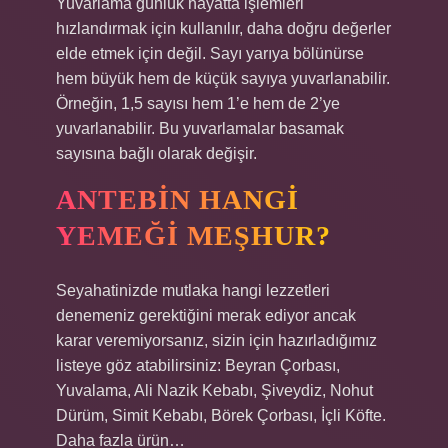
Yuvarlama günlük hayatta işlemleri
hızlandırmak için kullanılır, daha doğru değerler
elde etmek için değil. Sayı yarıya bölünürse
hem büyük hem de küçük sayıya yuvarlanabilir.
Örneğin, 1,5 sayısı hem 1’e hem de 2’ye
yuvarlanabilir. Bu yuvarlamalar basamak
sayısına bağlı olarak değişir.
ANTEBIN HANGI
YEMEĞI MEŞHUR?
Seyahatinizde mutlaka hangi lezzetleri
denemeniz gerektiğini merak ediyor ancak
karar veremiyorsanız, sizin için hazırladığımız
listeye göz atabilirsiniz: Beyran Çorbası,
Yuvalama, Ali Nazik Kebabı, Şiveydiz, Nohut
Dürüm, Simit Kebabı, Börek Çorbası, İçli Köfte.
Daha fazla ürün…