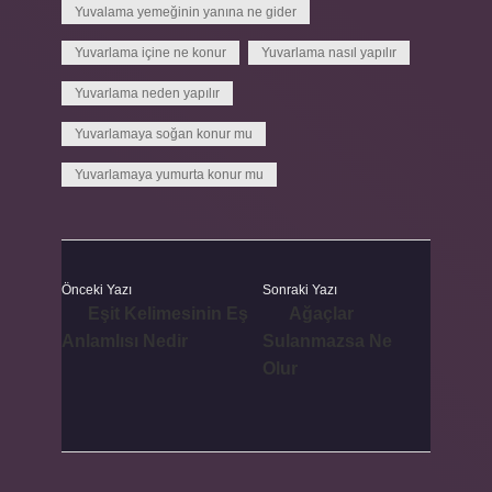
Yuvalama yemeğinin yanına ne gider
Yuvarlama içine ne konur
Yuvarlama nasıl yapılır
Yuvarlama neden yapılır
Yuvarlamaya soğan konur mu
Yuvarlamaya yumurta konur mu
Önceki Yazı
Sonraki Yazı
Eşit Kelimesinin Eş
Ağaçlar
Anlamlısı Nedir
Sulanmazsa Ne
Olur