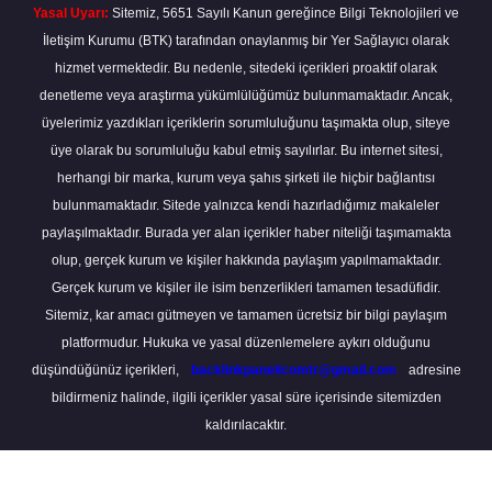
Yasal Uyarı:
Sitemiz, 5651 Sayılı Kanun gereğince Bilgi Teknolojileri ve
İletişim Kurumu (BTK) tarafından onaylanmış bir Yer Sağlayıcı olarak
hizmet vermektedir. Bu nedenle, sitedeki içerikleri proaktif olarak
denetleme veya araştırma yükümlülüğümüz bulunmamaktadır. Ancak,
üyelerimiz yazdıkları içeriklerin sorumluluğunu taşımakta olup, siteye
üye olarak bu sorumluluğu kabul etmiş sayılırlar. Bu internet sitesi,
herhangi bir marka, kurum veya şahıs şirketi ile hiçbir bağlantısı
bulunmamaktadır. Sitede yalnızca kendi hazırladığımız makaleler
paylaşılmaktadır. Burada yer alan içerikler haber niteliği taşımamakta
olup, gerçek kurum ve kişiler hakkında paylaşım yapılmamaktadır.
Gerçek kurum ve kişiler ile isim benzerlikleri tamamen tesadüfidir.
Sitemiz, kar amacı gütmeyen ve tamamen ücretsiz bir bilgi paylaşım
platformudur. Hukuka ve yasal düzenlemelere aykırı olduğunu
düşündüğünüz içerikleri,
backlinkpanelicomtr@gmail.com
adresine
bildirmeniz halinde, ilgili içerikler yasal süre içerisinde sitemizden
kaldırılacaktır.
Scro
to