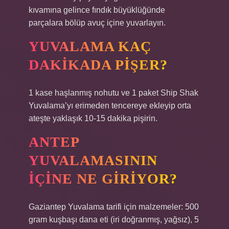
kıvamına gelince fındık büyüklüğünde
parçalara bölüp avuç içine yuvarlayın.
YUVALAMA KAÇ
DAKIKADA PIŞER?
1 kase haşlanmış nohutu ve 1 paket Ship Shak
Yuvalama’yı erimeden tencereye ekleyip orta
ateşte yaklaşık 10-15 dakika pişirin.
ANTEP
YUVALAMASININ
IÇINE NE GIRIYOR?
Gaziantep Yuvalama tarifi için malzemeler: 500
gram kuşbaşı dana eti (iri doğranmış, yağsız), 5