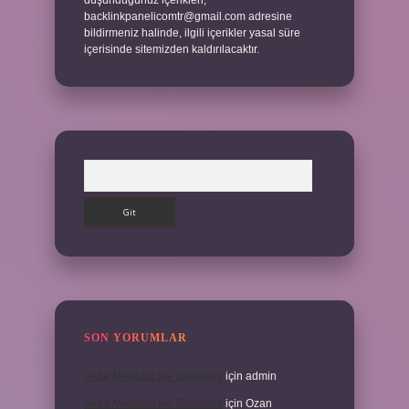
düşündüğünüz içerikleri,
backlinkpanelicomtr@gmail.com
adresine
bildirmeniz halinde, ilgili içerikler yasal süre
içerisinde sitemizden kaldırılacaktır.
Arama
SON YORUMLAR
Veda Mektubu Ne Zamandır
için
admin
Veda Mektubu Ne Zamandır
için
Ozan