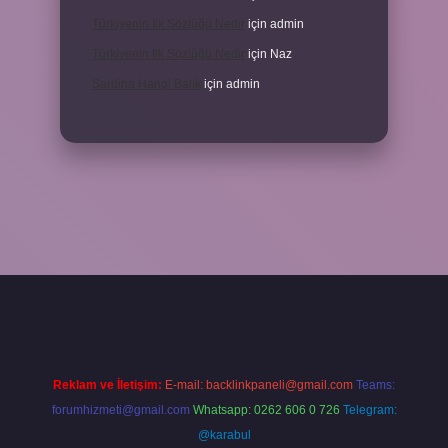
Türkiyenin Ilk Sözlüğü Nedir
için
admin
Türkiyenin Ilk Sözlüğü Nedir
için
Naz
Sardina Hangi Balık
için
admin
grandoperabet
Reklam ve İletişim:
E-mail:
backlinkpaneli@gmail.com
Teams:
forumhizmeti@gmail.com
Whatsapp: 0262 606 0 726
Telegram:
@karabul