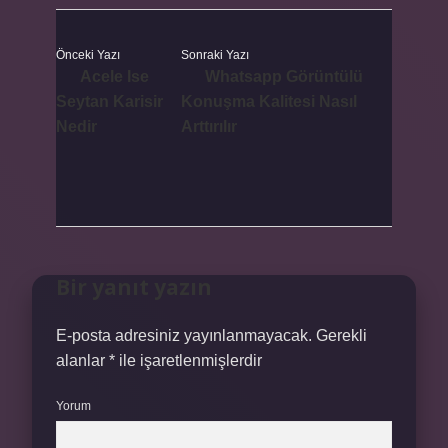
Önceki Yazı
Sonraki Yazı
Acele Ise
Whatsapp Görüntülü
Seytan Karisir
Konuşma Kalitesi Nasıl
Nedir
Arttırılır
Bir yanıt yazın
E-posta adresiniz yayınlanmayacak.
Gerekli
alanlar
*
ile işaretlenmişlerdir
Yorum