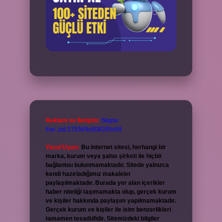
Reklam ve İletişim:
Skype:
live:.cid.575569c608265c69
Yasal Uyarı:
Bu internet sitesi, herhangi bir
marka, kurum veya şahıs şirketi ile hiçbir
bağlantısı bulunmamaktadır. Sitede yalnızca
kendi hazırladığımız makaleler
paylaşılmaktadır. Burada yer alan içerikler
haber niteliği taşımamakta olup, gerçek kurum
ve kişiler hakkında paylaşım yapılmamaktadır.
Gerçek kurum ve kişiler ile isim benzerlikleri
tamamen tesadüfidir. Sitemizdeki bilgiler