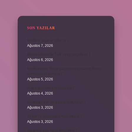
SIDEBAR
SON YAZILAR
Kestane saça iyi gelir mi ?
Ağustos 7, 2026
Bosna Hersek’te Türk Lirası geçerli mi ?
Ağustos 6, 2026
Kromozomlar hücre yaşam döngüsünün hangi
evresinde ilk görülür ?
Ağustos 5, 2026
Avare şarkısını kim söylüyor ?
Ağustos 4, 2026
Abdestsiz Kur’an’a nasıl dokunulur ?
Ağustos 3, 2026
45 bin TL rakamlarla nasıl yazılır ?
Ağustos 3, 2026
Sararmış altın nasıl temizlenir ?