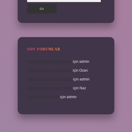
SON YORUMLAR
Veda Mektubu Ne Zamandır
için
admin
Veda Mektubu Ne Zamandır
için
Ozan
Türkiyenin Ilk Sözlüğü Nedir
için
admin
Türkiyenin Ilk Sözlüğü Nedir
için
Naz
Sardina Hangi Balık
için
admin