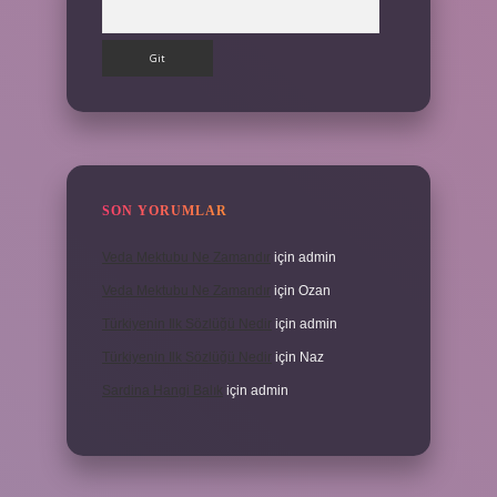
Arama
SON YORUMLAR
Veda Mektubu Ne Zamandır
için
admin
Veda Mektubu Ne Zamandır
için
Ozan
Türkiyenin Ilk Sözlüğü Nedir
için
admin
Türkiyenin Ilk Sözlüğü Nedir
için
Naz
Sardina Hangi Balık
için
admin