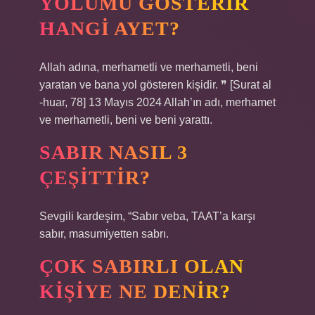
YOLUMU GÖSTERIR
HANGI AYET?
Allah adına, merhametli ve merhametli, beni
yaratan ve bana yol gösteren kişidir. ❞ [Surat al
-huar, 78] 13 Mayıs 2024 Allah’ın adı, merhamet
ve merhametli, beni ve beni yarattı.
SABIR NASIL 3
ÇEŞITTIR?
Sevgili kardeşim, “Sabır veba, TAAT’a karşı
sabır, masumiyetten sabrı.
ÇOK SABIRLI OLAN
KIŞIYE NE DENIR?