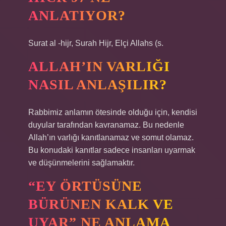
ANLATIYOR?
Surat al -hijr, Surah Hijr, Elçi Allahs (s.
ALLAH’IN VARLIĞI
NASIL ANLAŞILIR?
Rabbimiz anlamın ötesinde olduğu için, kendisi
duyular tarafından kavranamaz. Bu nedenle
Allah’ın varlığı kanıtlanamaz ve somut olamaz.
Bu konudaki kanıtlar sadece insanları uyarmak
ve düşünmelerini sağlamaktır.
“EY ÖRTÜSÜNE
BÜRÜNEN KALK VE
UYAR” NE ANLAMA