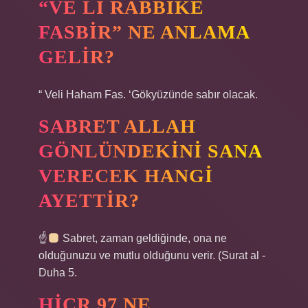
“VE LI RABBIKE
FASBIR” NE ANLAMA
GELIR?
“ Veli Haham Fas. ‘Gökyüzünde sabır olacak.
SABRET ALLAH
GÖNLÜNDEKINI SANA
VERECEK HANGI
AYETTIR?
☝
Sabret, zaman geldiğinde, ona ne
olduğunuzu ve mutlu olduğunu verir. (Surat al -
Duha 5.
HICR 97 NE