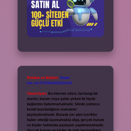
Reklam ve İletişim:
Skype:
live:.cid.575569c608265c69
Yasal Uyarı:
Bu internet sitesi, herhangi bir
marka, kurum veya şahıs şirketi ile hiçbir
bağlantısı bulunmamaktadır. Sitede yalnızca
kendi hazırladığımız makaleler
paylaşılmaktadır. Burada yer alan içerikler
haber niteliği taşımamakta olup, gerçek kurum
ve kişiler hakkında paylaşım yapılmamaktadır.
Gerçek kurum ve kişiler ile isim benzerlikleri