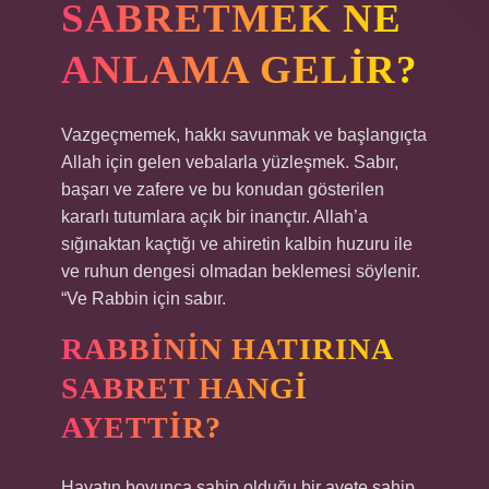
SABRETMEK NE
ANLAMA GELIR?
Vazgeçmemek, hakkı savunmak ve başlangıçta
Allah için gelen vebalarla yüzleşmek. Sabır,
başarı ve zafere ve bu konudan gösterilen
kararlı tutumlara açık bir inançtır. Allah’a
sığınaktan kaçtığı ve ahiretin kalbin huzuru ile
ve ruhun dengesi olmadan beklemesi söylenir.
“Ve Rabbin için sabır.
RABBININ HATIRINA
SABRET HANGI
AYETTIR?
Hayatın boyunca sahip olduğu bir ayete sahip