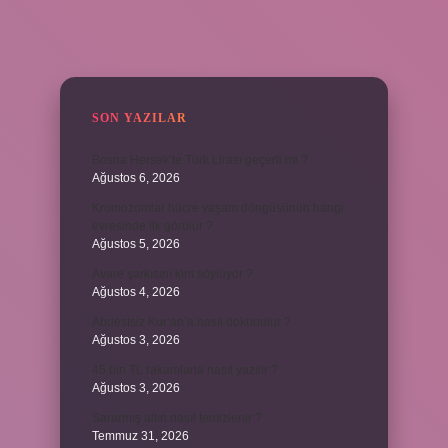
SIDEBAR
SON YAZILAR
Bosna Hersek’te Türk Lirası geçerli mi ?
Ağustos 6, 2026
Kromozomlar hücre yaşam döngüsünün hangi
evresinde ilk görülür ?
Ağustos 5, 2026
Avare şarkısını kim söylüyor ?
Ağustos 4, 2026
Abdestsiz Kur’an’a nasıl dokunulur ?
Ağustos 3, 2026
45 bin TL rakamlarla nasıl yazılır ?
Ağustos 3, 2026
Sararmış altın nasıl temizlenir ?
Temmuz 31, 2026