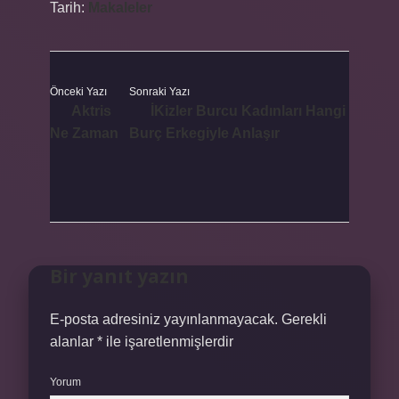
Tarih:
Makaleler
Önceki Yazı
Sonraki Yazı
Aktris
İKizler Burcu Kadınları Hangi
Ne Zaman
Burç Erkegiyle Anlaşır
Bir yanıt yazın
E-posta adresiniz yayınlanmayacak.
Gerekli
alanlar
*
ile işaretlenmişlerdir
Yorum