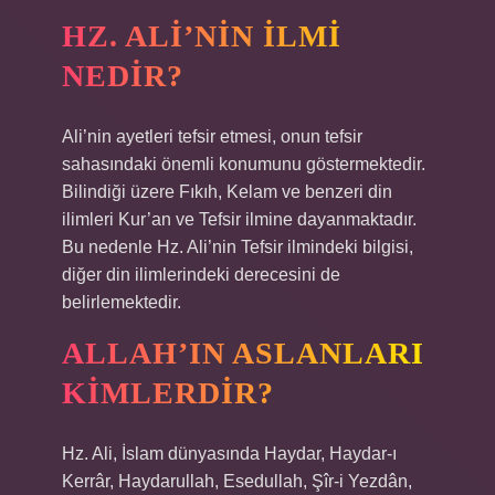
HZ. ALI’NIN ILMI
NEDIR?
Ali’nin ayetleri tefsir etmesi, onun tefsir
sahasındaki önemli konumunu göstermektedir.
Bilindiği üzere Fıkıh, Kelam ve benzeri din
ilimleri Kur’an ve Tefsir ilmine dayanmaktadır.
Bu nedenle Hz. Ali’nin Tefsir ilmindeki bilgisi,
diğer din ilimlerindeki derecesini de
belirlemektedir.
ALLAH’IN ASLANLARI
KIMLERDIR?
Hz. Ali, İslam dünyasında Haydar, Haydar-ı
Kerrâr, Haydarullah, Esedullah, Şîr-i Yezdân,