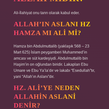
Ali-İlahiyat onu tanrı olarak kabul eder.
ALLAH’IN ASLANI HZ
HAMZA MI ALI MI?
Hamza bin Abdulmuttalib (yaklaşık 568 – 23
Mart 625) İslam peygamberi Muhammed’in
amcası ve süt kardeşiydi. Abdulmuttalib bin
Haşim’in on oğlundan biridir. Lakapları Ebu
Umare ve Ebu Ya’la’dır ve lakabı “Esedullah”tır,
yani “Allah’ın Aslanı”dır.
HZ. ALI’YE NEDEN
ALLAHIN ASLANI
DENIR?