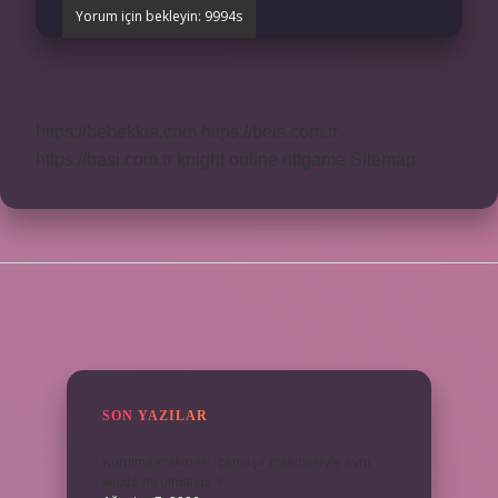
https://bebekkia.com
https://beis.com.tr
https://basi.com.tr
knight online
nttgame
Sitemap
SIDEBAR
SON YAZILAR
Kurutma makinesi, çamaşır makinesiyle aynı
kiloda mı olmalıdır ?