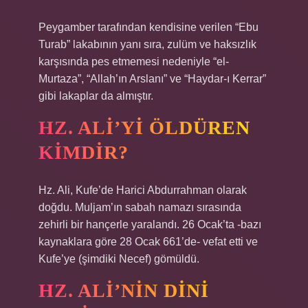
Peygamber tarafından kendisine verilen “Ebu
Turab” lakabının yanı sıra, zulüm ve haksızlık
karşısında pes etmemesi nedeniyle “el-
Murtaza”, “Allah’ın Arslanı” ve “Haydar-ı Kerrar”
gibi lakaplar da almıştır.
HZ. ALI’YI ÖLDÜREN
KIMDIR?
Hz. Ali, Kufe’de Harici Abdurrahman olarak
doğdu. Muljam’ın sabah namazı sırasında
zehirli bir hançerle yaralandı. 26 Ocak’ta -bazı
kaynaklara göre 28 Ocak 661’de- vefat etti ve
Kufe’ye (şimdiki Necef) gömüldü.
HZ. ALI’NIN DINI