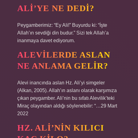
ALI’YE NE DEDI?
Peygamberimiz: “Ey Ali!” Buyurdu ki: “İşte
Allah’ın sevdiği din budur.” Sizi tek Allah’a
inanmaya davet ediyorum.
ALEVILERDE ASLAN
NE ANLAMA GELIR?
Alevi inancında aslan Hz. Ali’yi simgeler
(Alkan, 2005). Allah’ın aslanı olarak karşımıza
çıkan peygamber. Ali’nin bu sıfatı Alevilik’teki
Miraç olayından aldığı söylenebilir: “…29 Mart
2022
HZ. ALI’NIN KILICI