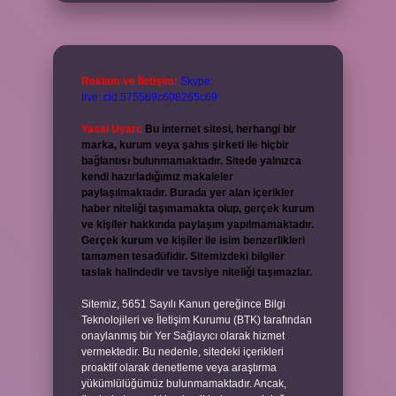
Reklam ve İletişim:
Skype:
live:.cid.575569c608265c69
Yasal Uyarı:
Bu internet sitesi, herhangi bir
marka, kurum veya şahıs şirketi ile hiçbir
bağlantısı bulunmamaktadır. Sitede yalnızca
kendi hazırladığımız makaleler
paylaşılmaktadır. Burada yer alan içerikler
haber niteliği taşımamakta olup, gerçek kurum
ve kişiler hakkında paylaşım yapılmamaktadır.
Gerçek kurum ve kişiler ile isim benzerlikleri
tamamen tesadüfidir. Sitemizdeki bilgiler
taslak halindedir ve tavsiye niteliği taşımazlar.
Sitemiz, 5651 Sayılı Kanun gereğince Bilgi
Teknolojileri ve İletişim Kurumu (BTK) tarafından
onaylanmış bir Yer Sağlayıcı olarak hizmet
vermektedir. Bu nedenle, sitedeki içerikleri
proaktif olarak denetleme veya araştırma
yükümlülüğümüz bulunmamaktadır. Ancak,