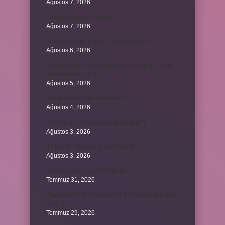
Ağustos 7, 2026
Kestane saça iyi gelir mi ?
Ağustos 7, 2026
Bosna Hersek’te Türk Lirası geçerli mi ?
Ağustos 6, 2026
Kromozomlar hücre yaşam döngüsünün hangi
evresinde ilk görülür ?
Ağustos 5, 2026
Avare şarkısını kim söylüyor ?
Ağustos 4, 2026
Abdestsiz Kur’an’a nasıl dokunulur ?
Ağustos 3, 2026
45 bin TL rakamlarla nasıl yazılır ?
Ağustos 3, 2026
Sararmış altın nasıl temizlenir ?
Temmuz 31, 2026
Toplam limit ile kullanılabilir limit arasındaki fark
nedir ?
Temmuz 29, 2026