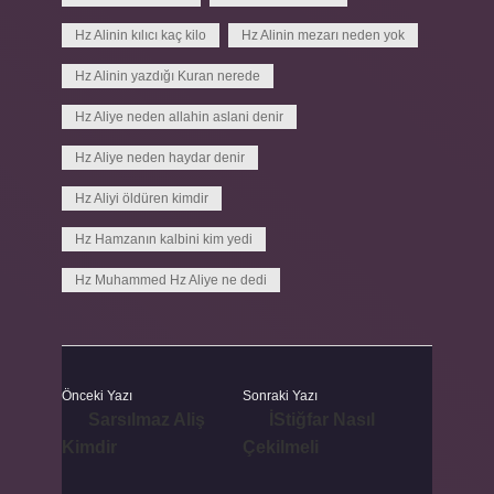
Hz Alinin kılıcı kaç kilo
Hz Alinin mezarı neden yok
Hz Alinin yazdığı Kuran nerede
Hz Aliye neden allahin aslani denir
Hz Aliye neden haydar denir
Hz Aliyi öldüren kimdir
Hz Hamzanın kalbini kim yedi
Hz Muhammed Hz Aliye ne dedi
Önceki Yazı
Sonraki Yazı
Sarsılmaz Aliş
İStiğfar Nasıl
Kimdir
Çekilmeli