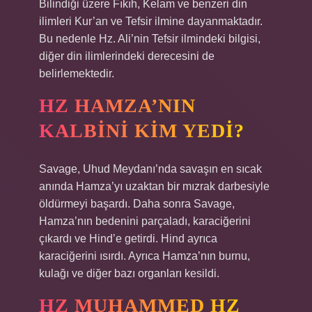
Bilindiği üzere Fıkıh, Kelam ve benzeri din
ilimleri Kur’an ve Tefsir ilmine dayanmaktadır.
Bu nedenle Hz. Ali’nin Tefsir ilmindeki bilgisi,
diğer din ilimlerindeki derecesini de
belirlemektedir.
HZ HAMZA’NIN
KALBINI KIM YEDI?
Savage, Uhud Meydanı’nda savaşın en sıcak
anında Hamza’yı uzaktan bir mızrak darbesiyle
öldürmeyi başardı. Daha sonra Savage,
Hamza’nın bedenini parçaladı, karaciğerini
çıkardı ve Hind’e getirdi. Hind ayrıca
karaciğerini ısırdı. Ayrıca Hamza’nın burnu,
kulağı ve diğer bazı organları kesildi.
HZ MUHAMMED HZ