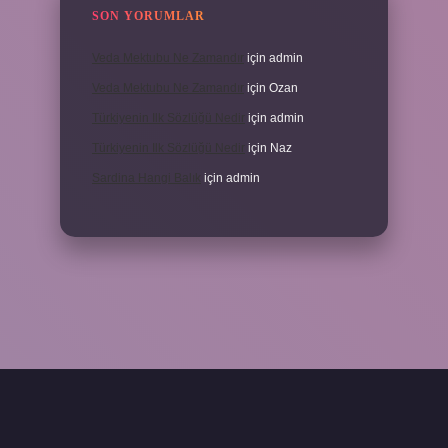
SON YORUMLAR
Veda Mektubu Ne Zamandır
için
admin
Veda Mektubu Ne Zamandır
için
Ozan
Türkiyenin Ilk Sözlüğü Nedir
için
admin
Türkiyenin Ilk Sözlüğü Nedir
için
Naz
Sardina Hangi Balık
için
admin
grandoperabet