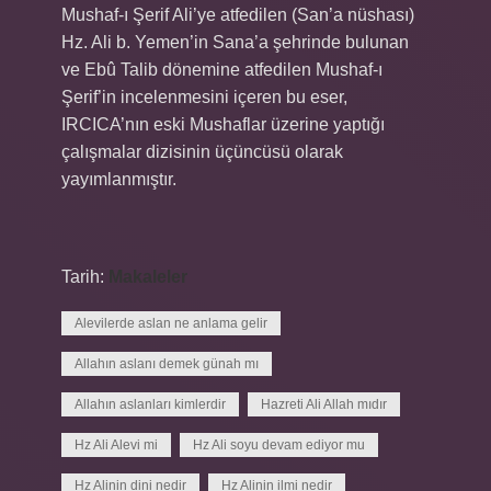
Mushaf-ı Şerif Ali’ye atfedilen (San’a nüshası)
Hz. Ali b. Yemen’in Sana’a şehrinde bulunan
ve Ebû Talib dönemine atfedilen Mushaf-ı
Şerif’in incelenmesini içeren bu eser,
IRCICA’nın eski Mushaflar üzerine yaptığı
çalışmalar dizisinin üçüncüsü olarak
yayımlanmıştır.
Tarih:
Makaleler
Alevilerde aslan ne anlama gelir
Allahın aslanı demek günah mı
Allahın aslanları kimlerdir
Hazreti Ali Allah mıdır
Hz Ali Alevi mi
Hz Ali soyu devam ediyor mu
Hz Alinin dini nedir
Hz Alinin ilmi nedir