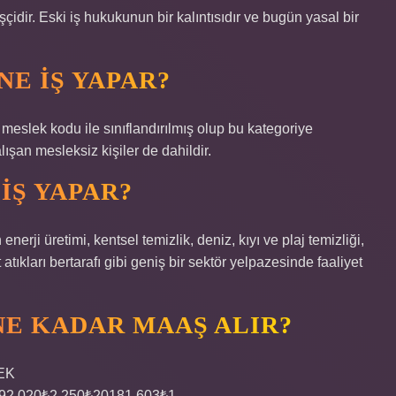
işçidir. Eski iş hukukunun bir kalıntısıdır ve bugün yasal bir
NE IŞ YAPAR?
 meslek kodu ile sınıflandırılmış olup bu kategoriye
lışan mesleksiz kişiler de dahildir.
 IŞ YAPAR?
enerji üretimi, kentsel temizlik, deniz, kıyı ve plaj temizliği,
at atıkları bertarafı gibi geniş bir sektör yelpazesinde faaliyet
NE KADAR MAAŞ ALIR?
EK
92.020₺2.250₺20181.603₺1.