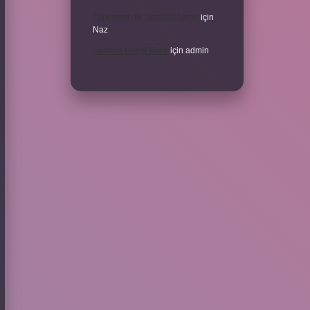
Türkiyenin Ilk Sözlüğü Nedir
için
Naz
Sardina Hangi Balık
için
admin