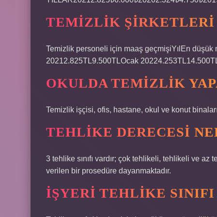
TEMIZLIK ŞIRKETLERI
Temizlik personeli için maaş geçmişiYılEn dü
20212.825TL9.500TLOcak 20224.253TL14.500TL
OKULDA TEMIZLIK YAP
Temizlik işçisi, ofis, hastane, okul ve konut binala
TEHLIKE DERECESI NE
3 tehlike sınıfı vardır; çok tehlikeli, tehlikeli ve a
verilen bir prosedüre dayanmaktadır.
İŞYERI TEHLIKE SINIFI