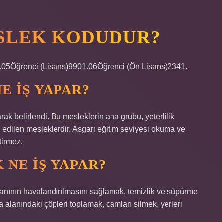
ESLEK KODUDUR?
05Öğrenci (Lisans)9901.06Öğrenci (Ön Lisans)2341.
E IŞ YAPAR?
k belirlendi. Bu mesleklerin ana grubu, yeterlilik
edilen mesleklerdir. Asgari eğitim seviyesi okuma ve
tirmez.
 NE IŞ YAPAR?
alanının havalandırılmasını sağlamak, temizlik ve süpürme
 alanındaki çöpleri toplamak, camları silmek, yerleri