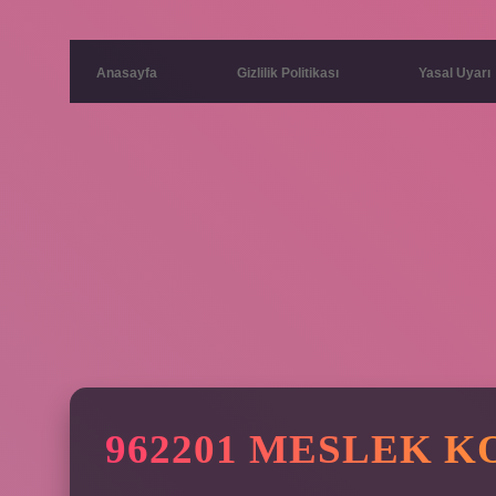
Anasayfa
Gizlilik Politikası
Yasal Uyarı
962201 MESLEK K