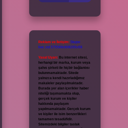
Reklam ve İletişim:
Skype:
live:.cid.575569c608265c69
Yasal Uyarı:
Bu internet sitesi,
herhangi bir marka, kurum veya
şahıs şirketi ile hiçbir bağlantısı
bulunmamaktadır. Sitede
yalnızca kendi hazırladığımız
makaleler paylaşılmaktadır.
Burada yer alan içerikler haber
niteliği taşımamakta olup,
gerçek kurum ve kişiler
hakkında paylaşım
yapılmamaktadır. Gerçek kurum
ve kişiler ile isim benzerlikleri
tamamen tesadüfidir.
Sitemizdeki bilgiler taslak