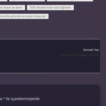
an kişiye ne denir
SGK meslek kodu nasıl öğrenilir
Temizlik görevlisi ne kadar maaş alır
Sonraki Yazı
Enderûn Oğlanı Nedir
lar
*
ile işaretlenmişlerdir