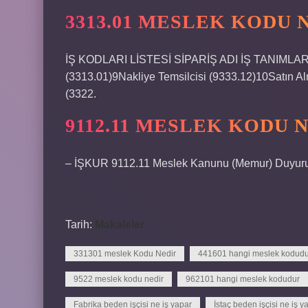
3313.01 MESLEK KODU 
İŞ KODLARI LİSTESİ SİPARİŞ ADI İŞ TANIMLAR
(3313.01)9Nakliye Temsilcisi (9333.12)10Satın A
(3322.
9112.11 MESLEK KODU 
– İŞKUR 9112.11 Meslek Kanunu (Memur) Duyurus
Tarih:
Makaleler
331301 meslek Kodu Nedir
441601 hangi meslek kodudu
9522 meslek kodu nedir
962101 hangi meslek kodudur
Fabrika beden işçisi ne iş yapar
İstaç beden işçisi ne iş y