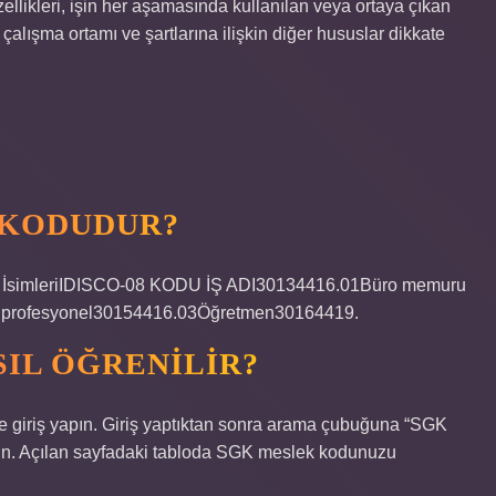
 özellikleri, işin her aşamasında kullanılan veya ortaya çıkan
çalışma ortamı ve şartlarına ilişkin diğer hususlar dikkate
K KODUDUR?
rı ve İsimleriIDISCO-08 KODU İŞ ADI30134416.01Büro memuru
i, profesyonel30154416.03Öğretmen30164419.
IL ÖĞRENILIR?
le giriş yapın. Giriş yaptıktan sonra arama çubuğuna “SGK
ayın. Açılan sayfadaki tabloda SGK meslek kodunuzu