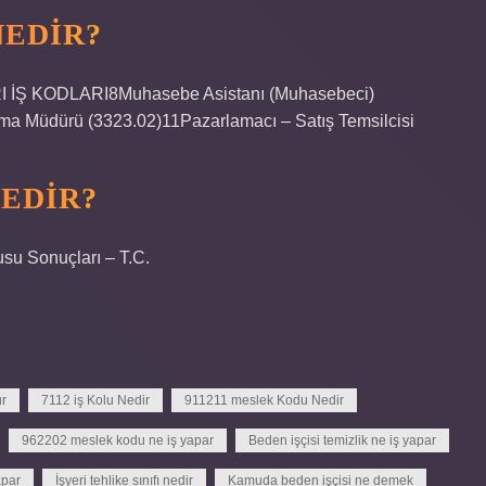
NEDIR?
I İŞ KODLARI8Muhasebe Asistanı (Muhasebeci)
lma Müdürü (3323.02)11Pazarlamacı – Satış Temsilcisi
NEDIR?
u Sonuçları – T.C.
r
7112 iş Kolu Nedir
911211 meslek Kodu Nedir
962202 meslek kodu ne iş yapar
Beden işçisi temizlik ne iş yapar
apar
İşyeri tehlike sınıfı nedir
Kamuda beden işçisi ne demek