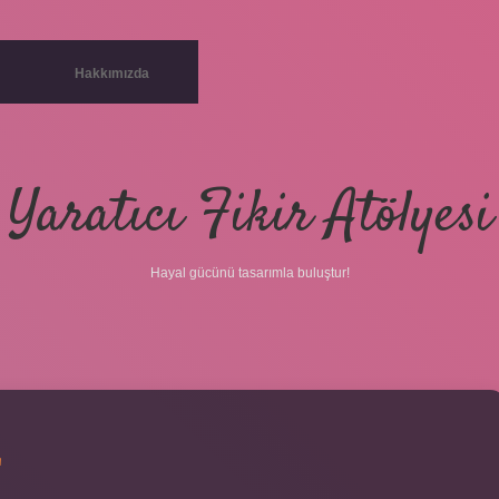
Hakkımızda
Yaratıcı Fikir Atölyesi
Hayal gücünü tasarımla buluştur!
E