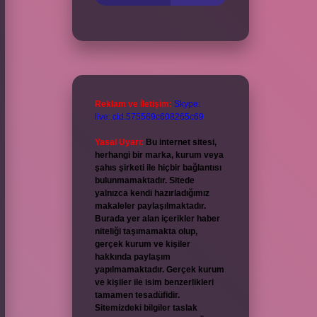
Reklam ve İletişim:
Skype:
live:.cid.575569c608265c69
Yasal Uyarı:
Bu internet sitesi,
herhangi bir marka, kurum veya
şahıs şirketi ile hiçbir bağlantısı
bulunmamaktadır. Sitede
yalnızca kendi hazırladığımız
makaleler paylaşılmaktadır.
Burada yer alan içerikler haber
niteliği taşımamakta olup,
gerçek kurum ve kişiler
hakkında paylaşım
yapılmamaktadır. Gerçek kurum
ve kişiler ile isim benzerlikleri
tamamen tesadüfidir.
Sitemizdeki bilgiler taslak