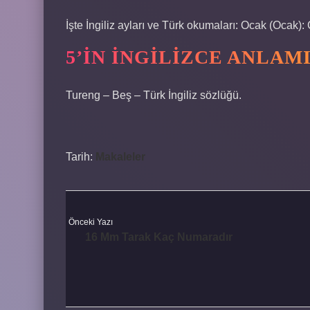
İşte İngiliz ayları ve Türk okumaları: Ocak (Ocak):
5’IN İNGILIZCE ANLAM
Tureng – Beş – Türk İngiliz sözlüğü.
Tarih:
Makaleler
Önceki Yazı
16 Mm Tarak Kaç Numaradır