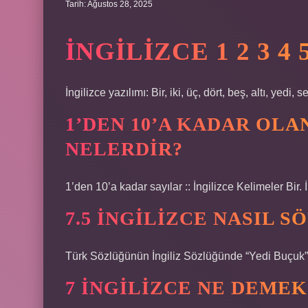
Tarih: Ağustos 28, 2025
İNGILIZCE 1 2 3 4 
İngilizce yazılımı: Bir, iki, üç, dört, beş, altı, yedi, 
1’DEN 10’A KADAR OLA
NELERDIR?
1’den 10’a kadar sayılar :: İngilizce Kelimeler Bir. İ
7.5 INGILIZCE NASIL S
Türk Sözlüğünün İngiliz Sözlüğünde “Yedi Buçuk” 
7 INGILIZCE NE DEMEK