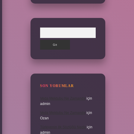
Arama
SON YORUMLAR
Veda Mektubu Ne Zamandır
için
admin
Veda Mektubu Ne Zamandır
için
Ozan
Türkiyenin Ilk Sözlüğü Nedir
için
admin