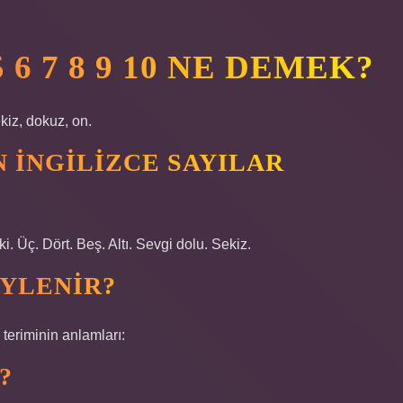
5 6 7 8 9 10 NE DEMEK?
sekiz, dokuz, on.
N İNGILIZCE SAYILAR
ki. Üç. Dört. Beş. Altı. Sevgi dolu. Sekiz.
ÖYLENIR?
teriminin anlamları:
?