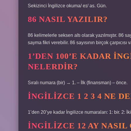
Sekizinci İngilizce okuma/ eɪ/ as. Gün.
86 NASIL YAZILIR?
86 kelimelerle seksen altı olarak yazılmıştır. 86 sa
sayma fikri verebilir. 86 sayısının birçok çarpıcısı v
1’DEN 100’E KADAR İNG
NELERDIR?
Sıralı numara (bir) → 1. – İlk (finansman) – önce.
İNGILIZCE 1 2 3 4 NE 
1’den 20’ye kadar İngilizce numaraları: 1: bir. 2: İki
İNGILIZCE 12 AY NASI