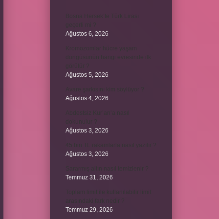
Bosna Hersek’te Türk Lirası
geçerli mi ?
Ağustos 6, 2026
Kromozomlar hücre yaşam
döngüsünün hangi evresinde ilk
görülür ?
Ağustos 5, 2026
Avare şarkısını kim söylüyor ?
Ağustos 4, 2026
Abdestsiz Kur’an’a nasıl
dokunulur ?
Ağustos 3, 2026
45 bin TL rakamlarla nasıl yazılır ?
Ağustos 3, 2026
Sararmış altın nasıl temizlenir ?
Temmuz 31, 2026
Toplam limit ile kullanılabilir limit
arasındaki fark nedir ?
Temmuz 29, 2026