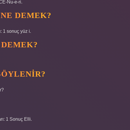
 CE-Nu-e-ri.
I NE DEMEK?
: 1 sonuç yüz i.
E DEMEK?
 SÖYLENIR?
r?
rı: 1 Sonuç Elli.