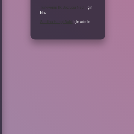
Türkiyenin Ilk Sözlüğü Nedir
için
Naz
Sardina Hangi Balık
için
admin