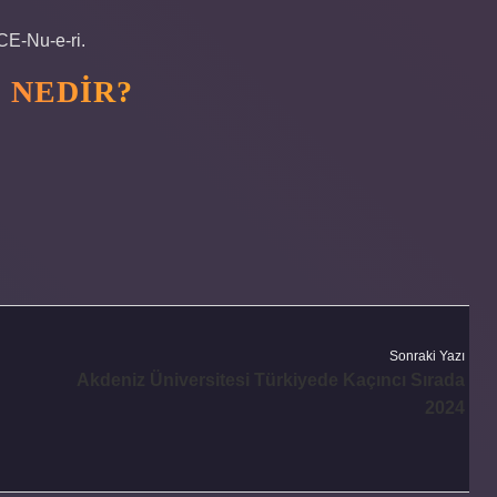
 CE-Nu-e-ri.
I NEDIR?
Sonraki Yazı
Akdeniz Üniversitesi Türkiyede Kaçıncı Sırada
2024