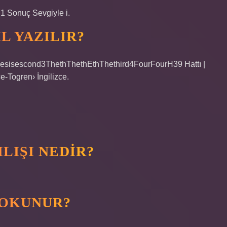
: 1 Sonuç Sevgiyle i.
SIL YAZILIR?
osesisescond3ThethThethEthThethird4FourFourH39 Hattı |
ce-Togren› İngilizce.
ILIŞI NEDIR?
L OKUNUR?