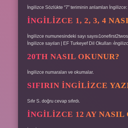
İngilizce Sözlükte “7” teriminin anlamları İngilizce
İNGILIZCE 1, 2, 3, 4 NA
İngilizce numunesindeki sayı sayısı1onefirst2tw
İngilizce sayıları | EF Turkeyef Dil Okulları ›İngiliz
20TH NASIL OKUNUR?
İngilizce numaraları ve okumalar.
SIFIRIN INGILIZCE YAZ
Sıfır S. doğru cevap sıfırdı.
İNGILIZCE 12 AY NASI