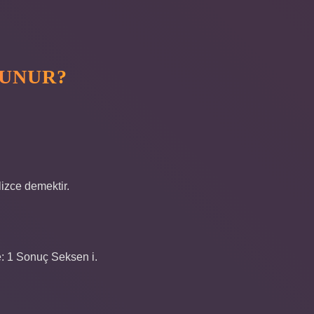
KUNUR?
lizce demektir.
ce: 1 Sonuç Seksen i.