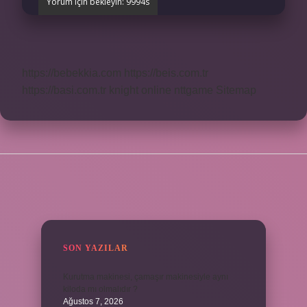
https://bebekkia.com
https://beis.com.tr
https://basi.com.tr
knight online
nttgame
Sitemap
SIDEBAR
SON YAZILAR
Kurutma makinesi, çamaşır makinesiyle aynı
kiloda mı olmalıdır ?
Ağustos 7, 2026