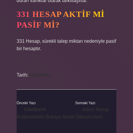
duran varlıklar olarak farklılaşırlar.
331 HESAP AKTIF MI
PASIF MI?
331 Hesap, sürekli talep miktarı nedeniyle pasif
bir hesaptır.
Tarih:
Makaleler
Önceki Yazı
Sonraki Yazı
Vakıfbank
Aden Hangi
Kullanilabilir Bakiye Nedir
Ülkenin Ismi