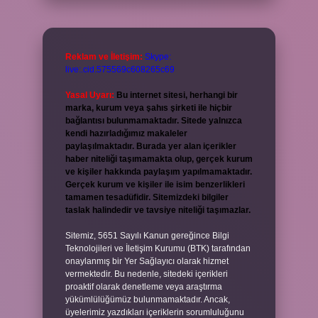
Reklam ve İletişim:
Skype:
live:.cid.575569c608265c69
Yasal Uyarı:
Bu internet sitesi, herhangi bir
marka, kurum veya şahıs şirketi ile hiçbir
bağlantısı bulunmamaktadır. Sitede yalnızca
kendi hazırladığımız makaleler
paylaşılmaktadır. Burada yer alan içerikler
haber niteliği taşımamakta olup, gerçek kurum
ve kişiler hakkında paylaşım yapılmamaktadır.
Gerçek kurum ve kişiler ile isim benzerlikleri
tamamen tesadüfidir. Sitemizdeki bilgiler
taslak halindedir ve tavsiye niteliği taşımazlar.
Sitemiz, 5651 Sayılı Kanun gereğince Bilgi
Teknolojileri ve İletişim Kurumu (BTK) tarafından
onaylanmış bir Yer Sağlayıcı olarak hizmet
vermektedir. Bu nedenle, sitedeki içerikleri
proaktif olarak denetleme veya araştırma
yükümlülüğümüz bulunmamaktadır. Ancak,
üyelerimiz yazdıkları içeriklerin sorumluluğunu