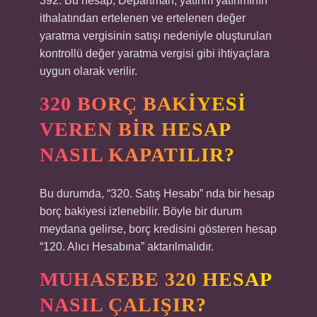
392. Bu hesap; Departman, yatırım yatırımının
ithalatından ertelenen ve ertelenen değer
yaratma vergisinin satışı nedeniyle oluşturulan
kontrollü değer yaratma vergisi gibi ihtiyaçlara
uygun olarak verilir.
320 BORÇ BAKIYESI
VEREN BIR HESAP
NASIL KAPATILIR?
Bu durumda, “320. Satış Hesabı” nda bir hesap
borç bakiyesi izlenebilir. Böyle bir durum
meydana gelirse, borç kredisini gösteren hesap
“120. Alıcı Hesabına” aktarılmalıdır.
MUHASEBE 320 HESAP
NASIL ÇALIŞIR?