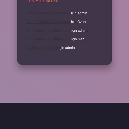
SON YORUMLAR
Veda Mektubu Ne Zamandır
için
admin
Veda Mektubu Ne Zamandır
için
Ozan
Türkiyenin Ilk Sözlüğü Nedir
için
admin
Türkiyenin Ilk Sözlüğü Nedir
için
Naz
Sardina Hangi Balık
için
admin
rabet