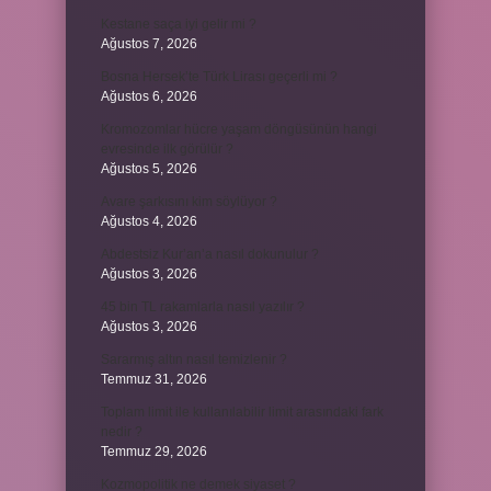
Kestane saça iyi gelir mi ?
Ağustos 7, 2026
Bosna Hersek’te Türk Lirası geçerli mi ?
Ağustos 6, 2026
Kromozomlar hücre yaşam döngüsünün hangi
evresinde ilk görülür ?
Ağustos 5, 2026
Avare şarkısını kim söylüyor ?
Ağustos 4, 2026
Abdestsiz Kur’an’a nasıl dokunulur ?
Ağustos 3, 2026
45 bin TL rakamlarla nasıl yazılır ?
Ağustos 3, 2026
Sararmış altın nasıl temizlenir ?
Temmuz 31, 2026
Toplam limit ile kullanılabilir limit arasındaki fark
nedir ?
Temmuz 29, 2026
Kozmopolitik ne demek siyaset ?