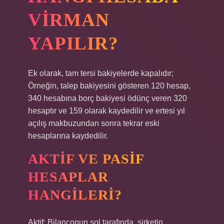
VIRMAN
YAPILIR?
Ek olarak, tam tersi bakiyelerde kapalıdır;
Örneğin, talep bakiyesini gösteren 120 hesap,
340 hesabına borç bakiyesi ödünç veren 320
hesaptır ve 159 olarak kaydedilir ve ertesi yıl
açılış makbuzundan sonra tekrar eski
hesaplarına kaydedilir.
AKTIF VE PASIF
HESAPLAR
HANGILERI?
Aktif: Bilançonun sol tarafında, şirketin