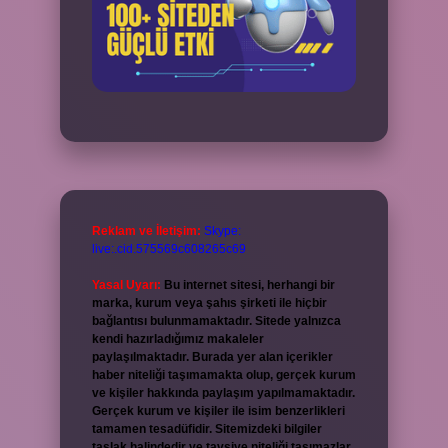
Reklam ve İletişim:
Skype:
live:.cid.575569c608265c69
Yasal Uyarı:
Bu internet sitesi, herhangi bir
marka, kurum veya şahıs şirketi ile hiçbir
bağlantısı bulunmamaktadır. Sitede yalnızca
kendi hazırladığımız makaleler
paylaşılmaktadır. Burada yer alan içerikler
haber niteliği taşımamakta olup, gerçek kurum
ve kişiler hakkında paylaşım yapılmamaktadır.
Gerçek kurum ve kişiler ile isim benzerlikleri
tamamen tesadüfidir. Sitemizdeki bilgiler
taslak halindedir ve tavsiye niteliği taşımazlar.