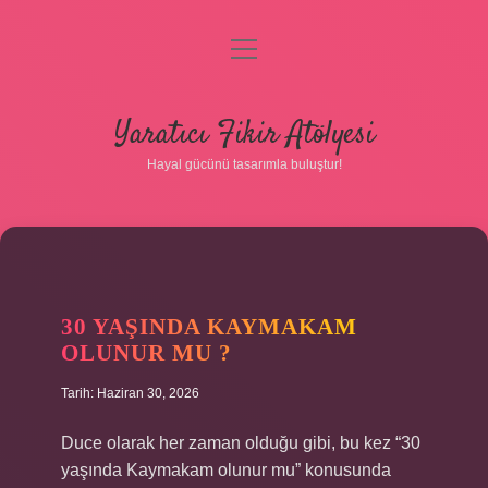
menüyü
aç
Anasayfa
Yaratıcı Fikir Atölyesi
Gizlilik Politikası
Hayal gücünü tasarımla buluştur!
Yasal Uyarı
Hakkımızda
30 YAŞINDA KAYMAKAM
OLUNUR MU ?
Tarih: Haziran 30, 2026
Duce olarak her zaman olduğu gibi, bu kez “30
yaşında Kaymakam olunur mu” konusunda