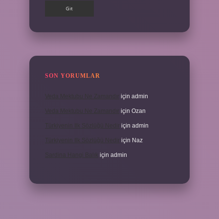
SON YORUMLAR
Veda Mektubu Ne Zamandır
için
admin
Veda Mektubu Ne Zamandır
için
Ozan
Türkiyenin Ilk Sözlüğü Nedir
için
admin
Türkiyenin Ilk Sözlüğü Nedir
için
Naz
Sardina Hangi Balık
için
admin