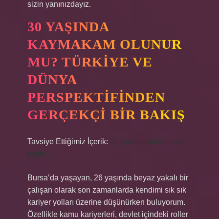
sizin yanınızdayız.
30 YAŞINDA
KAYMAKAM OLUNUR
MU? TÜRKIYE VE
DÜNYA
PERSPEKTIFINDEN
GERÇEKÇI BIR BAKIŞ
Tavsiye Ettiğimiz İçerik:
30 gram protein neye
eşittir ?
Bursa’da yaşayan, 26 yaşında beyaz yakalı bir
çalışan olarak son zamanlarda kendimi sık sık
kariyer yolları üzerine düşünürken buluyorum.
Özellikle kamu kariyerleri, devlet içindeki roller