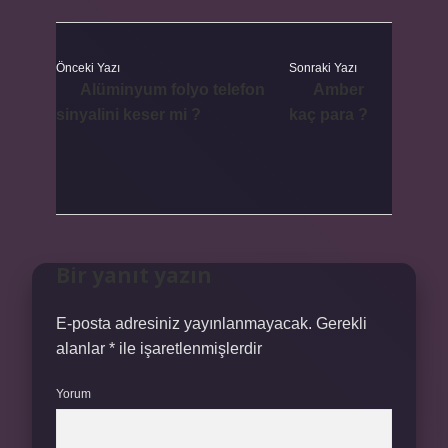
Önceki Yazı
Sonraki Yazı
Alüminyum folyo telefon
Amber
sinyalini keser mi ?
kaç para ?
Bir yanıt yazın
E-posta adresiniz yayınlanmayacak.
Gerekli
alanlar
*
ile işaretlenmişlerdir
Yorum