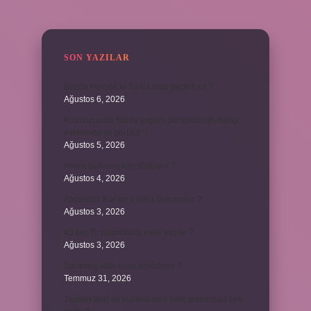
SIDEBAR
SON YAZILAR
Bosna Hersek’te Türk Lirası geçerli mi ?
Ağustos 6, 2026
Kromozomlar hücre yaşam döngüsünün hangi
evresinde ilk görülür ?
Ağustos 5, 2026
Avare şarkısını kim söylüyor ?
Ağustos 4, 2026
Abdestsiz Kur’an’a nasıl dokunulur ?
Ağustos 3, 2026
45 bin TL rakamlarla nasıl yazılır ?
Ağustos 3, 2026
Sararmış altın nasıl temizlenir ?
Temmuz 31, 2026
Toplam limit ile kullanılabilir limit arasındaki fark