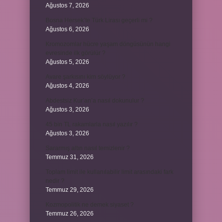
Ağustos 7, 2026
Bosna Hersek’te Türk Lirası geçerli mi ?
Ağustos 6, 2026
Kromozomlar hücre yaşam döngüsünün hangi
evresinde ilk görülür ?
Ağustos 5, 2026
Avare şarkısını kim söylüyor ?
Ağustos 4, 2026
Abdestsiz Kur’an’a nasıl dokunulur ?
Ağustos 3, 2026
45 bin TL rakamlarla nasıl yazılır ?
Ağustos 3, 2026
Sararmış altın nasıl temizlenir ?
Temmuz 31, 2026
Toplam limit ile kullanılabilir limit arasındaki fark
nedir ?
Temmuz 29, 2026
Kozmopolitik ne demek siyaset ?
Temmuz 26, 2026