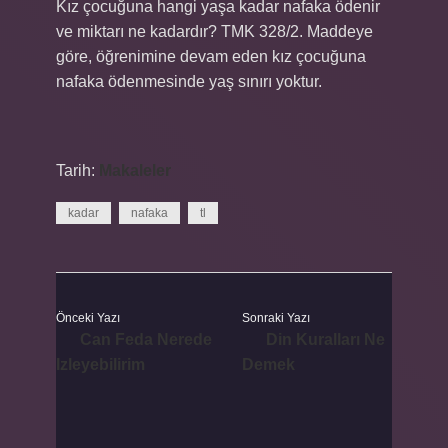
Kız çocuğuna hangi yaşa kadar nafaka ödenir
ve miktarı ne kadardır? TMK 328/2. Maddeye
göre, öğrenimine devam eden kız çocuğuna
nafaka ödenmesinde yaş sınırı yoktur.
Tarih:
Makaleler
kadar
nafaka
tl
Önceki Yazı
Sonraki Yazı
Can Feda Nerede
Din Kuralları Ne
Izleyebilirim
Demek