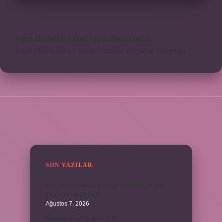
https://bebekkia.com
https://beis.com.tr
https://basi.com.tr
knight online
nttgame
Sitemap
SIDEBAR
SON YAZILAR
Kurutma makinesi, çamaşır makinesiyle aynı
kiloda mı olmalıdır ?
Ağustos 7, 2026
Kestane saça iyi gelir mi ?