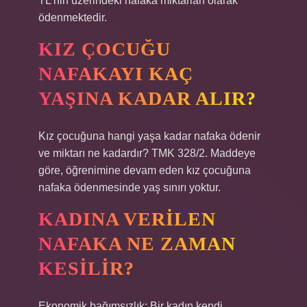
TL’nin üzerindeki nafaka miktarları olarak
ödenmektedir.
KIZ ÇOCUĞU
NAFAKAYI KAÇ
YAŞINA KADAR ALIR?
Kız çocuğuna hangi yaşa kadar nafaka ödenir
ve miktarı ne kadardır? TMK 328/2. Maddeye
göre, öğrenimine devam eden kız çocuğuna
nafaka ödenmesinde yaş sınırı yoktur.
KADINA VERILEN
NAFAKA NE ZAMAN
KESILIR?
Ekonomik bağımsızlık: Bir kadın kendi