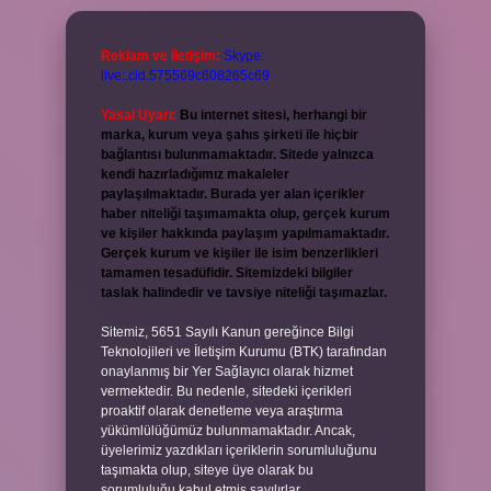
Reklam ve İletişim:
Skype:
live:.cid.575569c608265c69
Yasal Uyarı:
Bu internet sitesi, herhangi bir
marka, kurum veya şahıs şirketi ile hiçbir
bağlantısı bulunmamaktadır. Sitede yalnızca
kendi hazırladığımız makaleler
paylaşılmaktadır. Burada yer alan içerikler
haber niteliği taşımamakta olup, gerçek kurum
ve kişiler hakkında paylaşım yapılmamaktadır.
Gerçek kurum ve kişiler ile isim benzerlikleri
tamamen tesadüfidir. Sitemizdeki bilgiler
taslak halindedir ve tavsiye niteliği taşımazlar.
Sitemiz, 5651 Sayılı Kanun gereğince Bilgi
Teknolojileri ve İletişim Kurumu (BTK) tarafından
onaylanmış bir Yer Sağlayıcı olarak hizmet
vermektedir. Bu nedenle, sitedeki içerikleri
proaktif olarak denetleme veya araştırma
yükümlülüğümüz bulunmamaktadır. Ancak,
üyelerimiz yazdıkları içeriklerin sorumluluğunu
taşımakta olup, siteye üye olarak bu
sorumluluğu kabul etmiş sayılırlar.