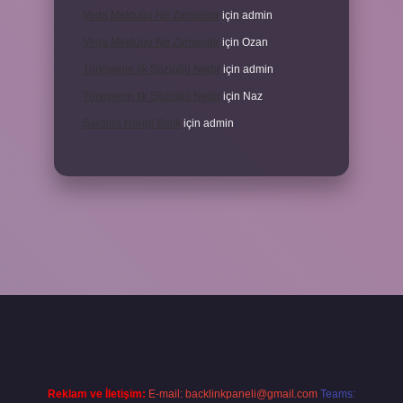
Veda Mektubu Ne Zamandır
için
admin
Veda Mektubu Ne Zamandır
için
Ozan
Türkiyenin Ilk Sözlüğü Nedir
için
admin
Türkiyenin Ilk Sözlüğü Nedir
için
Naz
Sardina Hangi Balık
için
admin
grandoperabet
Reklam ve İletişim:
E-mail:
backlinkpaneli@gmail.com
Teams: