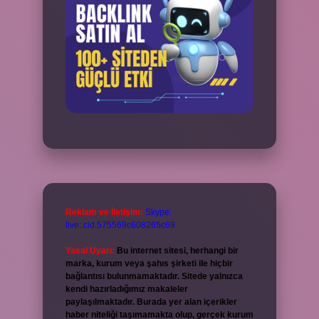
Reklam ve İletişim:
Skype:
live:.cid.575569c608265c69
Yasal Uyarı:
Bu internet sitesi, herhangi bir
marka, kurum veya şahıs şirketi ile hiçbir
bağlantısı bulunmamaktadır. Sitede yalnızca
kendi hazırladığımız makaleler
paylaşılmaktadır. Burada yer alan içerikler
haber niteliği taşımamakta olup, gerçek kurum