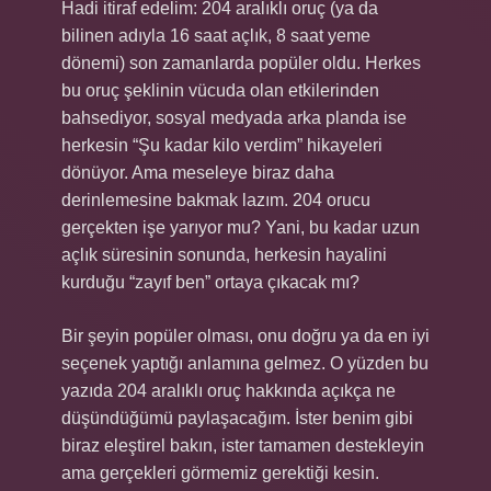
Hadi itiraf edelim: 204 aralıklı oruç (ya da
bilinen adıyla 16 saat açlık, 8 saat yeme
dönemi) son zamanlarda popüler oldu. Herkes
bu oruç şeklinin vücuda olan etkilerinden
bahsediyor, sosyal medyada arka planda ise
herkesin “Şu kadar kilo verdim” hikayeleri
dönüyor. Ama meseleye biraz daha
derinlemesine bakmak lazım. 204 orucu
gerçekten işe yarıyor mu? Yani, bu kadar uzun
açlık süresinin sonunda, herkesin hayalini
kurduğu “zayıf ben” ortaya çıkacak mı?
Bir şeyin popüler olması, onu doğru ya da en iyi
seçenek yaptığı anlamına gelmez. O yüzden bu
yazıda 204 aralıklı oruç hakkında açıkça ne
düşündüğümü paylaşacağım. İster benim gibi
biraz eleştirel bakın, ister tamamen destekleyin
ama gerçekleri görmemiz gerektiği kesin.