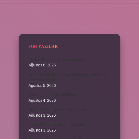
SIDEBAR
SON YAZILAR
Bosna Hersek’te Türk Lirası geçerli mi ?
Ağustos 6, 2026
Kromozomlar hücre yaşam döngüsünün hangi
evresinde ilk görülür ?
Ağustos 5, 2026
Avare şarkısını kim söylüyor ?
Ağustos 4, 2026
Abdestsiz Kur’an’a nasıl dokunulur ?
Ağustos 3, 2026
45 bin TL rakamlarla nasıl yazılır ?
Ağustos 3, 2026