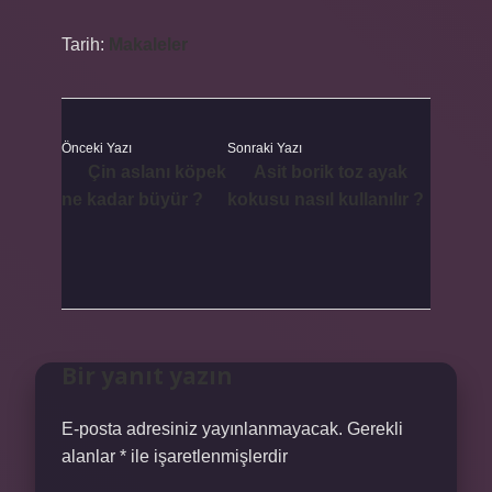
Tarih:
Makaleler
Önceki Yazı
Sonraki Yazı
Çin aslanı köpek
Asit borik toz ayak
ne kadar büyür ?
kokusu nasıl kullanılır ?
Bir yanıt yazın
E-posta adresiniz yayınlanmayacak.
Gerekli
alanlar
*
ile işaretlenmişlerdir