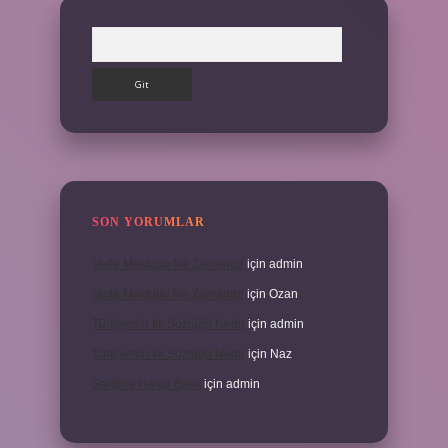
Arama
SON YORUMLAR
Veda Mektubu Ne Zamandır
için
admin
Veda Mektubu Ne Zamandır
için
Ozan
Türkiyenin Ilk Sözlüğü Nedir
için
admin
Türkiyenin Ilk Sözlüğü Nedir
için
Naz
Sardina Hangi Balık
için
admin