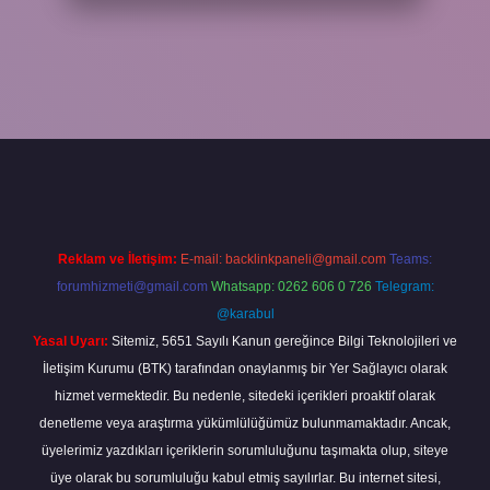
abet
Reklam ve İletişim:
E-mail:
backlinkpaneli@gmail.com
Teams:
forumhizmeti@gmail.com
Whatsapp: 0262 606 0 726
Telegram:
@karabul
Yasal Uyarı:
Sitemiz, 5651 Sayılı Kanun gereğince Bilgi Teknolojileri ve
İletişim Kurumu (BTK) tarafından onaylanmış bir Yer Sağlayıcı olarak
hizmet vermektedir. Bu nedenle, sitedeki içerikleri proaktif olarak
denetleme veya araştırma yükümlülüğümüz bulunmamaktadır. Ancak,
üyelerimiz yazdıkları içeriklerin sorumluluğunu taşımakta olup, siteye
üye olarak bu sorumluluğu kabul etmiş sayılırlar. Bu internet sitesi,