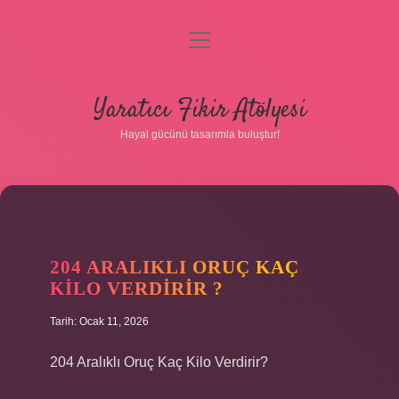
menüyü
aç
Anasayfa
Yaratıcı Fikir Atölyesi
Gizlilik Politikası
Hayal gücünü tasarımla buluştur!
Yasal Uyarı
Hakkımızda
204 ARALIKLI ORUÇ KAÇ
KILO VERDIRIR ?
Tarih: Ocak 11, 2026
204 Aralıklı Oruç Kaç Kilo Verdirir?