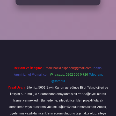
bet
Reklam ve İletişim:
E-mail:
backlinkpaneli@gmail.com
Teams:
forumhizmeti@gmail.com
Whatsapp: 0262 606 0 726
Telegram:
@karabul
Yasal Uyarı:
Sitemiz, 5651 Sayılı Kanun gereğince Bilgi Teknolojileri ve
İletişim Kurumu (BTK) tarafından onaylanmış bir Yer Sağlayıcı olarak
hizmet vermektedir. Bu nedenle, sitedeki içerikleri proaktif olarak
denetleme veya araştırma yükümlülüğümüz bulunmamaktadır. Ancak,
üyelerimiz yazdıkları içeriklerin sorumluluğunu taşımakta olup, siteye