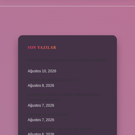
SIDEBAR
SON YAZILAR
Muhabbet kuşu ayak incinmesi belirtileri nelerdir
?
Ağustos 10, 2026
Toplamı 90 olan iki açı nedir ?
Ağustos 8, 2026
Kurutma makinesi, çamaşır makinesiyle aynı
kiloda mı olmalıdır ?
Ağustos 7, 2026
Kestane saça iyi gelir mi ?
Ağustos 7, 2026
Bosna Hersek’te Türk Lirası geçerli mi ?
Ağustos 6, 2026