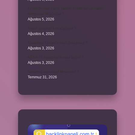
Kromozomlar hücre yaşam döngüsünün hangi
evresinde ilk görülür ?
Ağustos 5, 2026
Avare şarkısını kim söylüyor ?
Ağustos 4, 2026
Abdestsiz Kur’an’a nasıl dokunulur ?
Ağustos 3, 2026
45 bin TL rakamlarla nasıl yazılır ?
Ağustos 3, 2026
Sararmış altın nasıl temizlenir ?
Temmuz 31, 2026