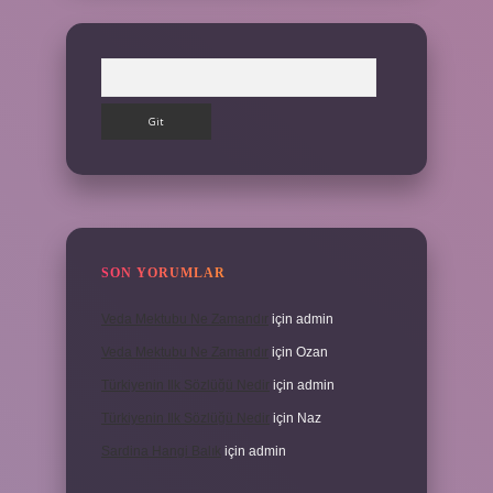
Arama
SON YORUMLAR
Veda Mektubu Ne Zamandır
için
admin
Veda Mektubu Ne Zamandır
için
Ozan
Türkiyenin Ilk Sözlüğü Nedir
için
admin
Türkiyenin Ilk Sözlüğü Nedir
için
Naz
Sardina Hangi Balık
için
admin