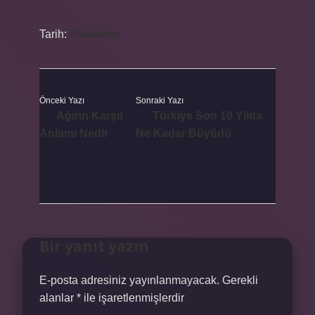
Tarih:
Makaleler
Önceki Yazı
Sonraki Yazı
Ağırın Karşıt
Türkiye Son 10 Yılda
Anlamı Nedir
Ne Kadar Büyüdü
Bir yanıt yazın
E-posta adresiniz yayınlanmayacak.
Gerekli
alanlar
*
ile işaretlenmişlerdir