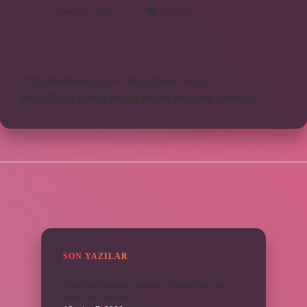
Ege
Devamını okuyun
8 Yorum
Bölgesi
Neden
Büyük
Yazılır
https://bebekkia.com
https://beis.com.tr
https://basi.com.tr
knight online
nttgame
Sitemap
SIDEBAR
SON YAZILAR
Kurutma makinesi, çamaşır makinesiyle aynı
kiloda mı olmalıdır ?