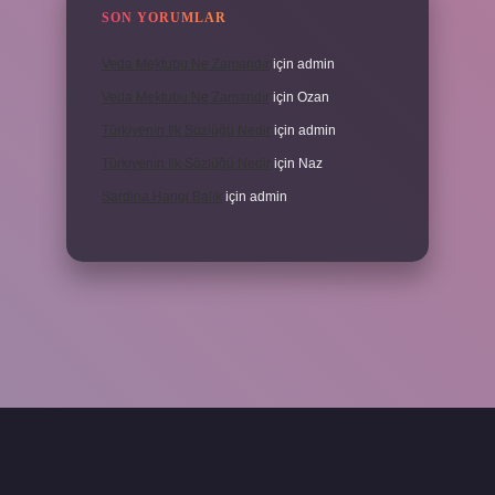
SON YORUMLAR
Veda Mektubu Ne Zamandır
için
admin
Veda Mektubu Ne Zamandır
için
Ozan
Türkiyenin Ilk Sözlüğü Nedir
için
admin
Türkiyenin Ilk Sözlüğü Nedir
için
Naz
Sardina Hangi Balık
için
admin
grandoperabet