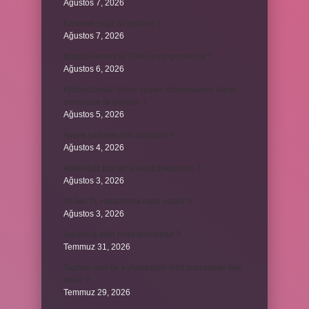
Ağustos 7, 2026
Kestane saça iyi gelir mi ?
Ağustos 7, 2026
Bosna Hersek’te Türk Lirası geçerli mi ?
Ağustos 6, 2026
Kromozomlar hücre yaşam döngüsünün hangi
evresinde ilk görülür ?
Ağustos 5, 2026
Avare şarkısını kim söylüyor ?
Ağustos 4, 2026
Abdestsiz Kur’an’a nasıl dokunulur ?
Ağustos 3, 2026
45 bin TL rakamlarla nasıl yazılır ?
Ağustos 3, 2026
Sararmış altın nasıl temizlenir ?
Temmuz 31, 2026
Toplam limit ile kullanılabilir limit arasındaki fark
nedir ?
Temmuz 29, 2026