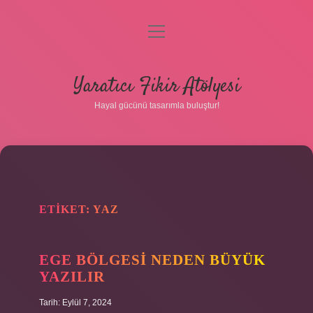
menüyü
aç
Anasayfa
Yaratıcı Fikir Atölyesi
Gizlilik Politikası
Hayal gücünü tasarımla buluştur!
Yasal Uyarı
Hakkımızda
ETIKET:
YAZ
EGE BÖLGESI NEDEN BÜYÜK
YAZILIR
Tarih: Eylül 7, 2024